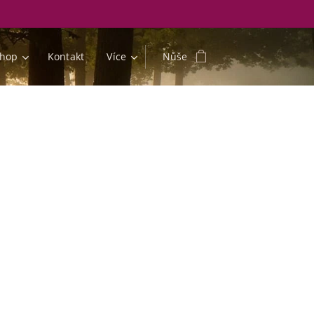
shop
Kontakt
Více
Nůše