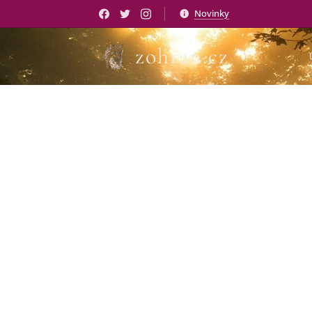
Novinky
zohran.cz