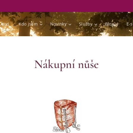
Úvod
Kdo jsem
Novinky
Služby
Blog
E-
Nákupní nůše