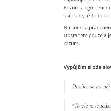
Rozum a ego není mož
asi bude, až to budu 
Na snění a přání nen
Dostanete pouze a je
rozum.
Vypůjčím si zde slo
Dračice se na ně
"To vše je součás