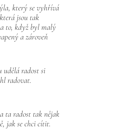
la, který se vyhřívá
která jsou tak
na to, když byl malý
kvapený a zároveň
u udělá radost si
hl radovat.
 ta radost tak nějak
 jak se chci cítit.