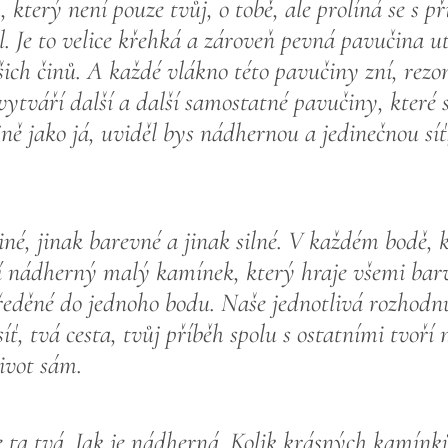
 který není pouze tvůj, o tobě, ale prolíná se s př
l. Je to velice křehká a zároveň pevná pavučina u
ich činů. A každé vlákno této pavučiny zní, rezo
vytváří další a další samostatné pavučiny, které 
jně jako já, uviděl bys nádhernou a jedinečnou sí
iné, jinak barevné a jinak silné. V každém bodě, 
ví nádherný malý kamínek, který hraje všemi bar
ředěné do jednoho bodu. Naše
jednotlivá rozhodnu
ť, tvá cesta, tvůj příběh spolu s ostatními tvoří
ivot sám.
je ta tvá. Jak je nádherná. Kolik krásných kamínků