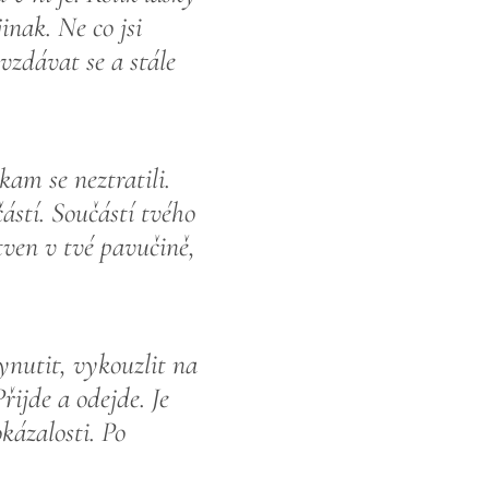
inak. Ne co jsi
evzdávat se a stále
kam se neztratili.
částí. Součástí tvého
tven v tvé pavučině,
vynutit, vykouzlit na
řijde a odejde. Je
kázalosti. Po