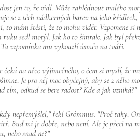
ost jen to, že vidí. Může zahlédnout malého motý
uje se z těch nádherných barev na jeho křídlech, 
i, to mám štěstí, že to mohu vidět. Vzpomene si 
 ruku sedl motýl. Jak ho to šimralo. Jak byl pře
e. Ta vzpomínka mu vykouzlí úsměv na tváři.
le čeká na něco výjimečného, o čem si myslí, že m
šimne. Je pro něj moc obyčejný, aby se z něho mo
ad tím, odkud se bere radost? Kde a jak vzniká?"
kdy nepřemýšlel," řekl Grómmus. "Proč taky. Ona
tř. Buď mi je dobře, nebo není. Ale je přeci na mě,
, nebo snad ne?"