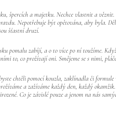
ku, špercích a majetku. Nechce vlastnit a věznit.
pravdu. Nepotřebuje být opětována, aby byla. Děl
sou šťastní druzí.
ku pomalu zabíjí, a o to více po ní toužíme. Kdy
ními to, co prožívají oni. Smějeme se s nimi, pláč
 byste chtěli pomocí kouzla, zaklínadla či formule
 prožíváme a zažíváme každý den, každý okamžik
řirozené. Co je závislé pouze a jenom na nás samý