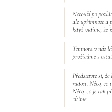
Netouží po pozlát
ale upřímnost a 
když vidíme, že j
Temnota v nás lás
prožíváme s ostat
Představte si, že
radost. Něco, co
Něco, co je tak p
cítíme.