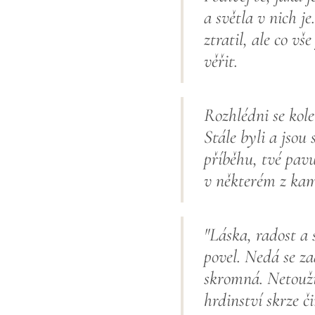
a světla v nich j
ztratil, ale co vš
věřit.
Rozhlédni se kole
Stále byli a jsou
příběhu, tvé pavu
v některém z ka
"Láska, radost a 
povel. Nedá se za
skromná. Netouží 
hrdinství skrze č