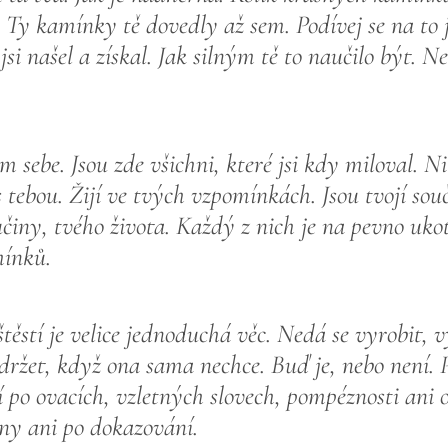
e. Ty kamínky tě dovedly až sem. Podívej se na to j
e jsi našel a získal. Jak silným tě to naučilo být. N
m sebe. Jsou zde všichni, které jsi kdy miloval. Ni
 s tebou. Žijí ve tvých vzpomínkách. Jsou tvojí sou
činy, tvého života. Každý z nich je na pevno uko
mínků.
štěstí je velice jednoduchá věc. Nedá se vyrobit, 
držet, když ona sama nechce. Buď je, nebo není. P
po ovacích, vzletných slovech, pompéznosti ani o
iny ani po dokazování.