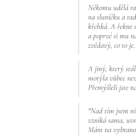
Někomu udělá rad
na sluníčku a rad
křehká. A řekne s
a poprvé si mu na
zvědavý, co to j
A jiný, který stá
motýla vůbec nev
Přemýšleli jste n
"Nad tím jsem ni
vzniká sama, uvni
Mám na vybranou