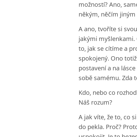
možností? Ano, samo
někým, něčím jiným
A ano, tvoříte si s
jakými myšlenkami. O
to, jak se cítíme a pr
spokojený. Ono totiž
postavení a na lásce
sobě samému. Zda to
Kdo, nebo co rozhod
Náš rozum?
A jak víte, že to, co
do pekla. Proč? Prot
uspokojit. Je to bez