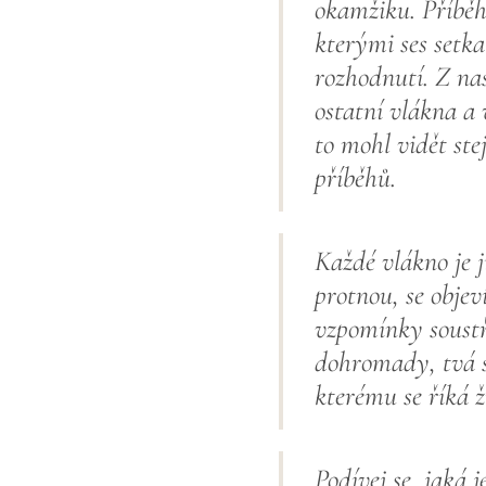
okamžiku. Příběh,
kterými ses setka
rozhodnutí. Z naš
ostatní vlákna a 
to mohl vidět ste
příběhů.
Každé vlákno je j
protnou, se obje
vzpomínky soust
dohromady, tvá sí
kterému se říká ž
Podívej se, jaká 