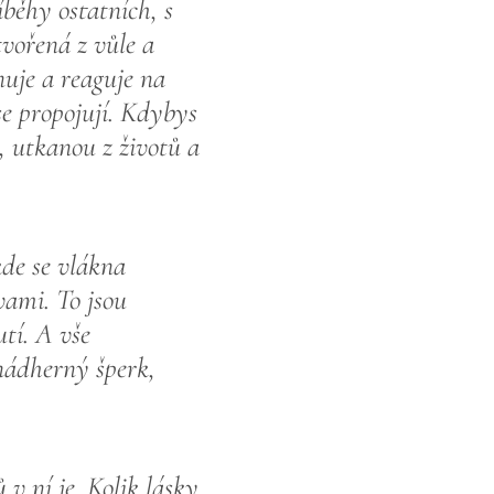
íběhy ostatních, s
tvořená z vůle a
nuje a reaguje na
se propojují. Kdybys
ť, utkanou z životů a
kde se vlákna
vami. To jsou
tí. A vše
 nádherný šperk,
 v ní je. Kolik lásky