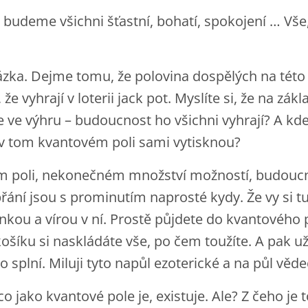
ak budeme všichni šťastní, bohatí, spokojení … Vš
zka. Dejme tomu, že polovina dospělých na této 
 že vyhrají v loterii jack pot. Myslíte si, že na zák
e ve výhru – budoucnost ho všichni vyhrají? A kde
 v tom kvantovém poli sami vytisknou?
m poli, nekonečném množství možností, budoucn
přání jsou s prominutím naprosté kydy. Že vy si 
nkou a vírou v ní. Prostě půjdete do kvantového 
šíku si naskládáte vše, po čem toužíte. A pak už 
 splní. Miluji tyto napůl ezoterické a na půl věd
ěco jako kvantové pole je, existuje. Ale? Z čeho je