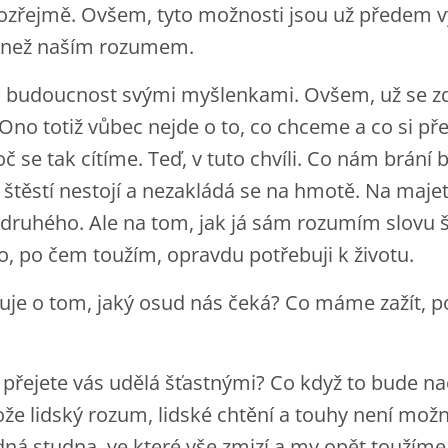
zřejmě. Ovšem, tyto možnosti jsou už předem v
 než naším rozumem.
vou budoucnost svými myšlenkami. Ovšem, už se z
no totiž vůbec nejde o to, co chceme a co si př
oč se tak cítíme. Teď, v tuto chvíli. Co nám brání 
 štěstí nestojí a nezakládá se na hmotě. Na maje
 druhého. Ale na tom, jak já sám rozumím slovu št
, po čem toužím, opravdu potřebuji k životu.
uje o tom, jaký osud nás čeká? Co máme zažít, p
 si přejete vás udělá šťastnými? Co když to bude 
ože lidský rozum, lidské chtění a touhy není možn
edná studna, ve které vše zmizí a my opět toužím