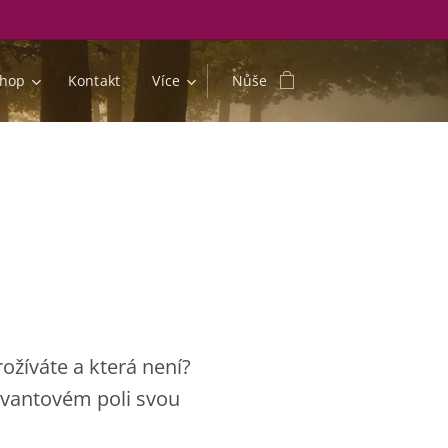
shop
Kontakt
Více
Nůše
ožíváte a která není?
kvantovém poli svou