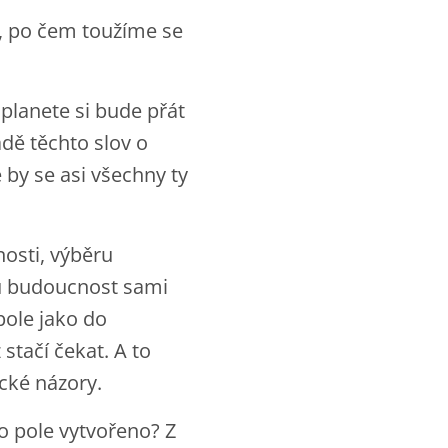
e, po čem toužíme se
planete si bude přát
ladě těchto slov o
 by se asi všechny ty
osti, výběru
tu budoucnost sami
pole jako do
stačí čekat. A to
ecké názory.
 to pole vytvořeno? Z