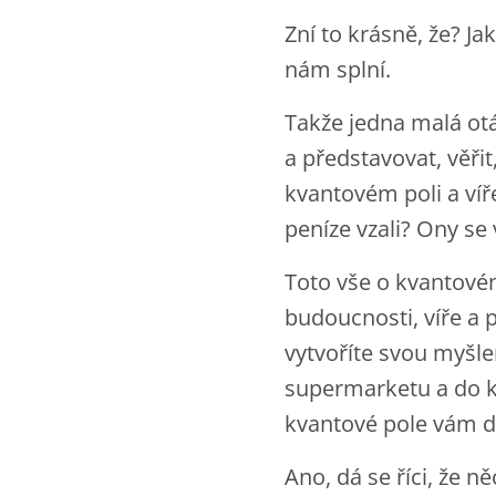
Zní to krásně, že? J
nám splní.
Takže jedna malá otá
a představovat, věřit,
kvantovém poli a víř
peníze vzali? Ony se
Toto vše o kvantové
budoucnosti, víře a 
vytvoříte svou myšle
supermarketu a do ko
kvantové pole vám do
Ano, dá se říci, že n