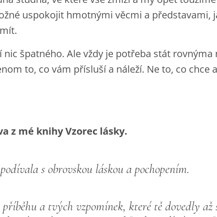
né uspokojit hmotnými věcmi a představami, jaké
mít.
í nic špatného. Ale vždy je potřeba stát rovným
nom to, co vám přísluší a náleží. Ne to, co chce 
va z mé knihy Vzorec lásky.
j podívala s obrovskou láskou a pochopením.
t příběhu a tvých vzpomínek, které tě dovedly až