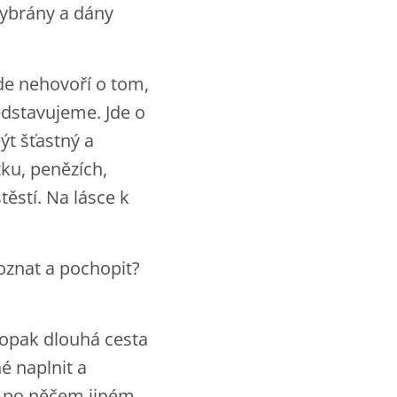
ybrány a dány
de nehovoří o tom,
edstavujeme. Jde o
být šťastný a
tku, penězích,
ěstí. Na lásce k
oznat a pochopit?
naopak dlouhá cesta
é naplnit a
e po něčem jiném.