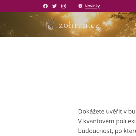
Novinky
zohran.cz
Dokážete uvěřit v bu
V kvantovém poli exi
budoucnost, po které