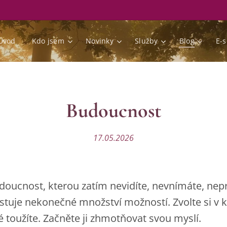
Úvod
Kdo jsem
Novinky
Služby
Blog
E-
Budoucnost
17.05.2026
doucnost, kterou zatím nevidíte, nevnímáte, nepr
stuje nekonečné množství možností. Zvolte si v 
 toužíte. Začněte ji zhmotňovat svou myslí.