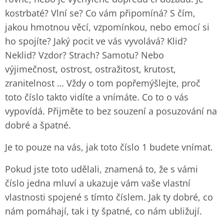
kostrbaté? Vlní se? Co vám připomíná? S čím,
jakou hmotnou věcí, vzpomínkou, nebo emocí si
ho spojíte? Jaký pocit ve vás vyvolává? Klid?
Neklid? Vzdor? Strach? Samotu? Nebo
výjimečnost, ostrost, ostražitost, krutost,
zranitelnost … Vždy o tom popřemýšlejte, proč
toto číslo takto vidíte a vnímáte. Co to o vás
vypovídá. Přijměte to bez souzení a posuzování na
dobré a špatné.
Je to pouze na vás, jak toto číslo 1 budete vnímat.
Pokud jste toto udělali, znamená to, že s vámi
číslo jedna mluví a ukazuje vám vaše vlastní
vlastnosti spojené s tímto číslem. Jak ty dobré, co
nám pomáhají, tak i ty špatné, co nám ubližují.