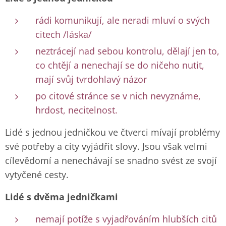
rádi komunikují, ale neradi mluví o svých
citech /láska/
neztrácejí nad sebou kontrolu, dělají jen to,
co chtějí a nenechají se do ničeho nutit,
mají svůj tvrdohlavý názor
po citové stránce se v nich nevyznáme,
hrdost, necitelnost.
Lidé s jednou jedničkou ve čtverci mívají problémy
své potřeby a city vyjádřit slovy. Jsou však velmi
cílevědomí a nenechávají se snadno svést ze svojí
vytyčené cesty.
Lidé s dvěma jedničkami
nemají potíže s vyjadřováním hlubších citů