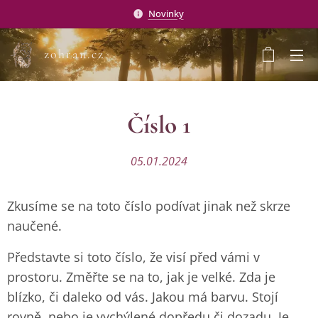
Novinky
zohran.cz
Číslo 1
05.01.2024
Zkusíme se na toto číslo podívat jinak než skrze
naučené.
Představte si toto číslo, že visí před vámi v
prostoru. Změřte se na to, jak je velké. Zda je
blízko, či daleko od vás. Jakou má barvu. Stojí
rovně, nebo je vychýlené dopředu či dozadu. Je