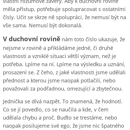
vlastní rozumové závěry. Aby k duchovní rovině
měla přístup, potřebuje spolupracovat s ostatními
čísly. Učit se skrze ně spolupráci, že nemusí být na
vše sama. Nemusí být dokonalá.
V duchovní rovině
nám toto číslo ukazuje, že
nejsme v rovině a přikládáme jedné, či druhé
vlastnosti a vzniklé situaci větší význam, než je
potřeba. Lpíme na ní. Lpíme na výsledku a uznání,
prosazení se. Z čeho, z jaké vlastnosti jsme udělali
přednost a kterou jsme naopak potlačili, nebo
považovali za podřadnou, omezující a zbytečnou.
Jednička se dívá nazpět. To znamená, že hodnotí.
Co se jí povedlo, co se naučila a kde, v čem
udělala chybu a proč. Buďto se trestáme, nebo
naopak posilujeme své ego, že jsme nic špatného