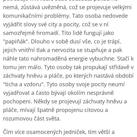
nemá, zůstává uvězněná, což se projevuje velkými
komunikačními problémy. Tato osoba nedovede
vyjádřit slovy své city a pocity, což se v ní
samozřejmě hromadí. Tito lidé fungují jako
"papiňák". Dlouho v sobě dusí vše, co je trápí,
jejich vnitřní tlak a nervozita se stupňuje a pak
náhle tato nahromaděná energie vybuchne. Stačí k
tomu jen málo. Tyto osoby tak propukají střídavě v
záchvaty hněvu a pláče, po kterých nastává období
"ticha a vzdoru". Tyto osoby svoje pocity neumí
vyjadřovat a často bývají okolím nesprávně
pochopeni. Někdy se projevují záchvaty hněvu a
pláče, mívají špatně propojenu citovou a
rozumovou část světa.
Čím více osamocených jedniček, tím větší a