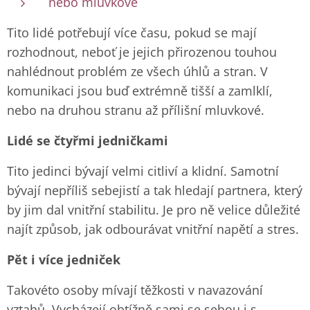
nebo mluvkové
Tito lidé potřebují více času, pokud se mají
rozhodnout, neboť je jejich přirozenou touhou
nahlédnout problém ze všech úhlů a stran. V
komunikaci jsou buď extrémně tišší a zamlklí,
nebo na druhou stranu až přílišní mluvkové.
Lidé se čtyřmi jedničkami
Tito jedinci bývají velmi citliví a klidní. Samotní
bývají nepříliš sebejistí a tak hledají partnera, který
by jim dal vnitřní stabilitu. Je pro ně velice důležité
najít způsob, jak odbourávat vnitřní napětí a stres.
Pět i více jedniček
Takovéto osoby mívají těžkosti v navazování
vztahů. Vycházejí obtížně sami se sebou i s