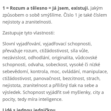
1 = Rozum a tělesno = Já jsem, existuji.
Jakým
způsobem o sobě smýšlíme. Číslo 1 je také číslem
nejistoty a zranitelnosti.
Zastupuje tyto vlastnosti:
Slovní vyjadřování, vyjadřovací schopnosti,
převažuje rozum, ctižádostivost, síla vůle,
nezávislost, odhodlání, originalita, vůdcovské
schopnosti, odvaha, sobeckost, vysoké či nízké
sebevědomí, kontrola, moc, ovládání, manipulace,
ctižádostivost, panovačnost, bezcitnost, strach,
nejistota, zranitelnost a přílišný tlak na sebe a
výsledek. Schopnost vyjádřit své myšlenky, city a
pocity, tedy míra inteligence.
Lidé s jednou jedničkou