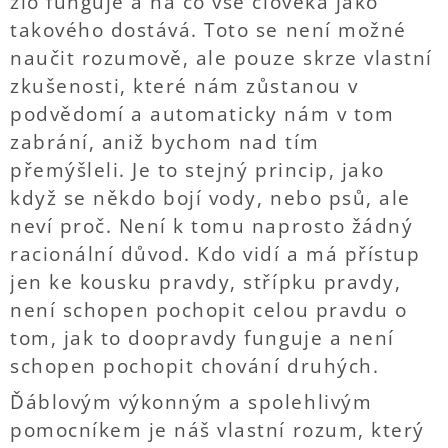
zlo funguje a na co vše člověka jako
takového dostává. Toto se není možné
naučit rozumově, ale pouze skrze vlastní
zkušenosti, které nám zůstanou v
podvědomí a automaticky nám v tom
zabrání, aniž bychom nad tím
přemýšleli. Je to stejný princip, jako
když se někdo bojí vody, nebo psů, ale
neví proč. Není k tomu naprosto žádný
racionální důvod. Kdo vidí a má přístup
jen ke kousku pravdy, střípku pravdy,
není schopen pochopit celou pravdu o
tom, jak to doopravdy funguje a není
schopen pochopit chování druhých.
Ďáblovým výkonným a spolehlivým
pomocníkem je náš vlastní rozum, který