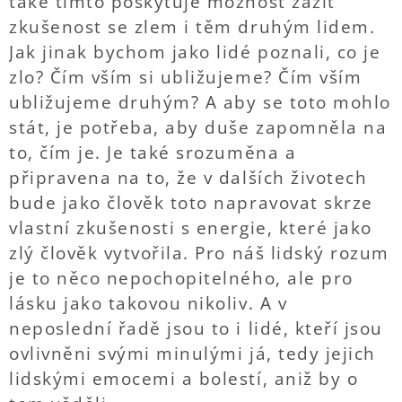
také tímto poskytuje možnost zažít
zkušenost se zlem i těm druhým lidem.
Jak jinak bychom jako lidé poznali, co je
zlo? Čím vším si ubližujeme? Čím vším
ubližujeme druhým? A aby se toto mohlo
stát, je potřeba, aby duše zapomněla na
to, čím je. Je také srozuměna a
připravena na to, že v dalších životech
bude jako člověk toto napravovat skrze
vlastní zkušenosti s energie, které jako
zlý člověk vytvořila. Pro náš lidský rozum
je to něco nepochopitelného, ale pro
lásku jako takovou nikoliv. A v
neposlední řadě jsou to i lidé, kteří jsou
ovlivněni svými minulými já, tedy jejich
lidskými emocemi a bolestí, aniž by o