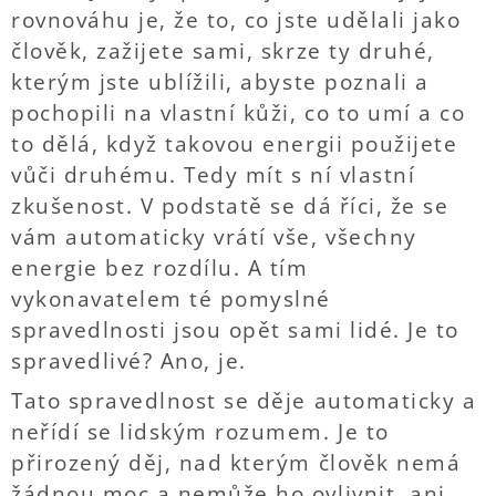
rovnováhu je, že to, co jste udělali jako
člověk, zažijete sami, skrze ty druhé,
kterým jste ublížili, abyste poznali a
pochopili na vlastní kůži, co to umí a co
to dělá, když takovou energii použijete
vůči druhému. Tedy mít s ní vlastní
zkušenost. V podstatě se dá říci, že se
vám automaticky vrátí vše, všechny
energie bez rozdílu. A tím
vykonavatelem té pomyslné
spravedlnosti jsou opět sami lidé. Je to
spravedlivé? Ano, je.
Tato spravedlnost se děje automaticky a
neřídí se lidským rozumem. Je to
přirozený děj, nad kterým člověk nemá
žádnou moc a nemůže ho ovlivnit, ani