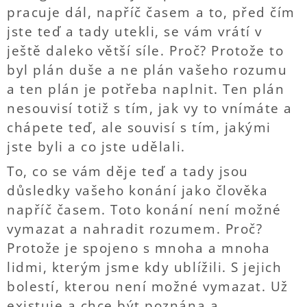
pracuje dál, napříč časem a to, před čím
jste teď a tady utekli, se vám vrátí v
ještě daleko větší síle. Proč? Protože to
byl plán duše a ne plán vašeho rozumu
a ten plán je potřeba naplnit. Ten plán
nesouvisí totiž s tím, jak vy to vnímáte a
chápete teď, ale souvisí s tím, jakými
jste byli a co jste udělali.
To, co se vám děje teď a tady jsou
důsledky vašeho konání jako člověka
napříč časem. Toto konání není možné
vymazat a nahradit rozumem. Proč?
Protože je spojeno s mnoha a mnoha
lidmi, kterým jsme kdy ublížili. S jejich
bolestí, kterou není možné vymazat. Už
existuje a chce být poznána a