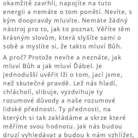
okamžitě zavrhli, napojíte na tuto
energii a nemáte o tom ponětí. Nevíte, s
kým doopravdy mluvíte. Nemáte žádný
nástroj pro to, jak to poznat. Věříte těm
krásným slovům, která slyšíte sami o
sobě a myslíte si, že takto mluví Bůh.
A proč? Protože nevíte a neznáte, jak
mluví Bůh a jak mluví Ďábel. Je
jednodušší uvěřit lži o tom, jací jsme,
než skutečné pravdě. Lež nás hladí,
chlácholí, slibuje, vyzdvihuje ty
rozumové důvody a naše rozumové
lidské přednosti. Ty přednosti, na
kterých si tak zakládáme a skrze které
měříme svou hodnotu. Jak nás budou
druzí vyhledávat a budou k nám vzhlížet,