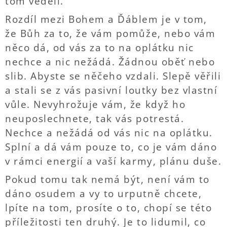
tom věděli.
Rozdíl mezi Bohem a Ďáblem je v tom,
že Bůh za to, že vám pomůže, nebo vám
něco dá, od vás za to na oplátku nic
nechce a nic nežádá. Žádnou oběť nebo
slib. Abyste se něčeho vzdali. Slepě věřili
a stali se z vás pasivní loutky bez vlastní
vůle. Nevyhrožuje vám, že když ho
neuposlechnete, tak vás potrestá.
Nechce a nežádá od vás nic na oplátku.
Splní a dá vám pouze to, co je vám dáno
v rámci energií a vaší karmy, plánu duše.
Pokud tomu tak nemá být, není vám to
dáno osudem a vy to urputně chcete,
lpíte na tom, prosíte o to, chopí se této
příležitosti ten druhý. Je to lidumil, co