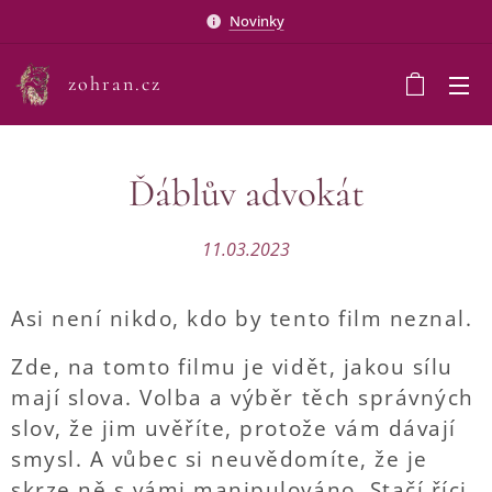
Novinky
zohran.cz
Ďáblův advokát
11.03.2023
Asi není nikdo, kdo by tento film neznal.
Zde, na tomto filmu je vidět, jakou sílu
mají slova. Volba a výběr těch správných
slov, že jim uvěříte, protože vám dávají
smysl. A vůbec si neuvědomíte, že je
skrze ně s vámi manipulováno. Stačí říci