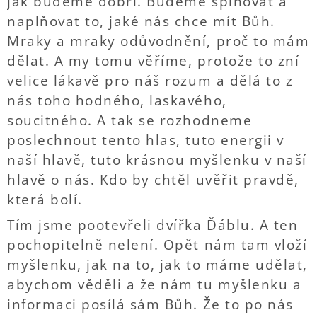
jak budeme dobří. Budeme splňovat a
naplňovat to, jaké nás chce mít Bůh.
Mraky a mraky odůvodnění, proč to mám
dělat. A my tomu věříme, protože to zní
velice lákavě pro náš rozum a dělá to z
nás toho hodného, laskavého,
soucitného. A tak se rozhodneme
poslechnout tento hlas, tuto energii v
naší hlavě, tuto krásnou myšlenku v naší
hlavě o nás. Kdo by chtěl uvěřit pravdě,
která bolí.
Tím jsme pootevřeli dvířka Ďáblu. A ten
pochopitelně nelení. Opět nám tam vloží
myšlenku, jak na to, jak to máme udělat,
abychom věděli a že nám tu myšlenku a
informaci posílá sám Bůh. Že to po nás