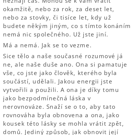
neznají čas. Mohou se k vám vrátit
okamžitě, nebo za rok, za deset let,
nebo za stovky, či tisíce let, kdy už
budete někým jiným, co s tímto konáním
nemá nic společného. Už jste jiní.
Má a nemá. Jak se to vezme.
Sice tělo a naše současné rozumové já
ne, ale naše duše ano. Ona si pamatuje
vše, co jste jako člověk, kterého byla
součástí, udělali. Jakou energii jste
vytvořili a použili. A ona je díky tomu
jako bezpodmínečná láska v
nerovnováze. Snaží se o to, aby tato
rovnováha byla obnovena a ona, jako
kousek této lásky se mohla vrátit zpět,
domů. Jediný způsob, jak obnovit její