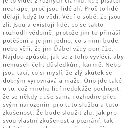
Je to vidět z různých článků, kde pisatel
nechápe, proč jsou lidé zlí. Proč to lidé
dělají, když to vědí. Vědí o sobě, že jsou
zlí. Jsou a existují lidé, co se takto
rozhodli vědomě, protože jim to přináší
potěšení a je jim jedno, co s nimi bude,
nebo věří, že jim Ďábel vždy pomůže.
Najdou způsob, jak se z toho vyvléci, aby
nemuseli čelit důsledkům, karmě. Nebo
jsou tací, co si myslí, že zlý skutek se
dobrým vyrovnává a maže. Ono jde také
o to, což mnoho lidí nedokáže pochopit,
že se někdy duše sama rozhodne před
svým narozením pro tuto službu a tuto
zkušenost. Že bude sloužit zlu. Jak pro
svou vlastní zkušenost a poznání, tak