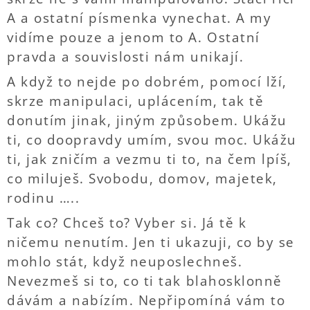
A a ostatní písmenka vynechat. A my
vidíme pouze a jenom to A. Ostatní
pravda a souvislosti nám unikají.
A když to nejde po dobrém, pomocí lží,
skrze manipulaci, uplácením, tak tě
donutím jinak, jiným způsobem. Ukážu
ti, co doopravdy umím, svou moc. Ukážu
ti, jak zničím a vezmu ti to, na čem lpíš,
co miluješ. Svobodu, domov, majetek,
rodinu …..
Tak co? Chceš to? Vyber si. Já tě k
ničemu nenutím. Jen ti ukazuji, co by se
mohlo stát, když neuposlechneš.
Nevezmeš si to, co ti tak blahosklonně
dávám a nabízím. Nepřipomíná vám to