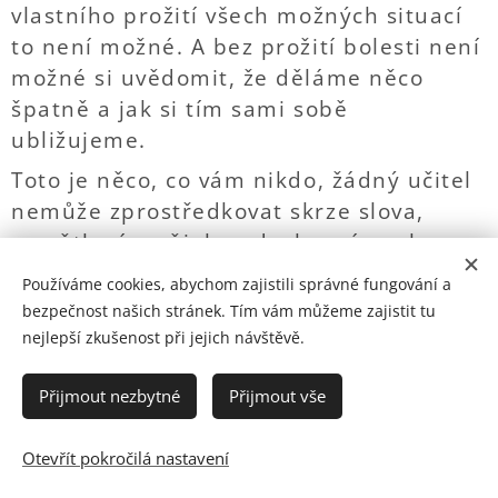
vlastního prožití všech možných situací
to není možné. A bez prožití bolesti není
možné si uvědomit, že děláme něco
špatně a jak si tím sami sobě
ubližujeme.
Toto je něco, co vám nikdo, žádný učitel
nemůže zprostředkovat skrze slova,
vysvětlení a nějakou duchovní nauku o
tom, jak to je. A víte proč? Protože on
Používáme cookies, abychom zajistili správné fungování a
není vy. Nemá stejné zážitky a
bezpečnost našich stránek. Tím vám můžeme zajistit tu
zkušenosti jako vy, tak jako nemá stejné
nejlepší zkušenost při jejich návštěvě.
prožitky a pocity skrze emoce s nimi
spojené. Může se pouze domnívat, jak
Přijmout nezbytné
Přijmout vše
vám asi bylo a proč vám tak bylo.
Skutečnou pravdu znáte pouze vy sami,
Otevřít pokročilá nastavení
tak jako skutečné, pravdivé motivy. A