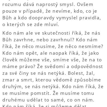
rozumu dává naprostý smysl. Ovšem
pouze v případě, že nevíme, kdo, co je
Bůh a kdo doopravdy vymyslel pravidla,
o kterých se zde mluví.
Kdo nám ale ve skutečnosti říká, že nás
Bůh zavrhne, nebo zavrhnul? Kdo nám
říká, že něco musíme, že něco nesmíme?
Kdo nám opět, ale naopak říká, že jako
člověk můžeme vše, smíme vše, že na to
máme právo? Že svědomí a odpovědnost
za své činy se nás netýká. Bolest, žal,
zmar a smrt, kterou vědomě způsobíme
druhým, se nás netýká. Kdo nám říká, že
se musíme pomstít. Že musíme tomu
druhému udělat to samé, co on nám.
Kdo nám říká, že si můžeme dělat