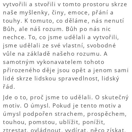
vytvořili a stvořili v tomto prostoru skrze
naše myšlenky, činy, emoce, přání a
touhy. K tomuto, co děláme, nás nenutí
Bůh, ale náš rozum. Bůh po nás nic
nechce. To, co jsme udělali a vytvořili,
jsme udělali ze své vlastní, svobodné
vůle na základě našeho rozumu. A
samotným vykonavatelem tohoto
přirozeného děje jsou opět a jenom sami
lidé skrze lidskou spravedlnost, lidský
řád.
Jde o to, proč jsme to udělali. O skutečný
motiv. O úmysl. Pokud je tento motiv a
úmysl podpořen strachem, prospěchem,
touhou, pomstou, ublížit, ponížit,
ztrestat, ovládnout, vydírat, něco získat,