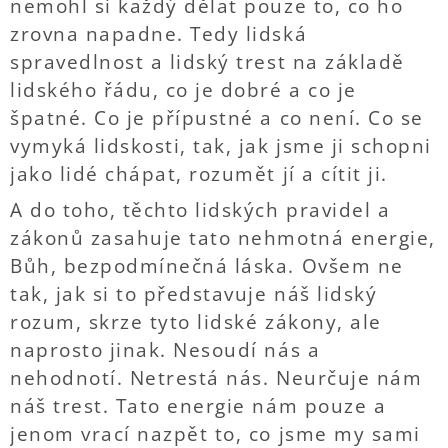
nemohl si každý dělat pouze to, co ho
zrovna napadne. Tedy lidská
spravedlnost a lidský trest na základě
lidského řádu, co je dobré a co je
špatné. Co je přípustné a co není. Co se
vymyká lidskosti, tak, jak jsme ji schopni
jako lidé chápat, rozumět jí a cítit ji.
A do toho, těchto lidských pravidel a
zákonů zasahuje tato nehmotná energie,
Bůh, bezpodmínečná láska. Ovšem ne
tak, jak si to představuje náš lidský
rozum, skrze tyto lidské zákony, ale
naprosto jinak. Nesoudí nás a
nehodnotí. Netrestá nás. Neurčuje nám
náš trest. Tato energie nám pouze a
jenom vrací nazpět to, co jsme my sami