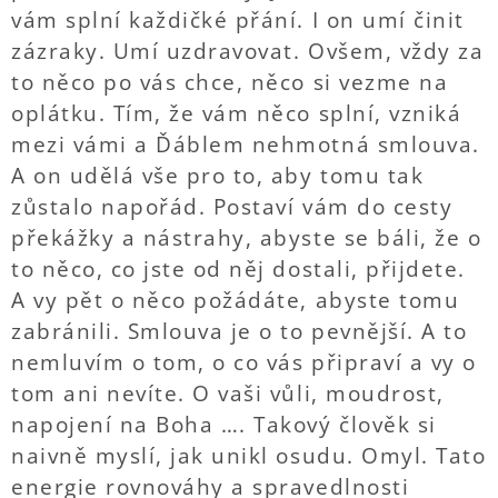
vám splní každičké přání. I on umí činit
zázraky. Umí uzdravovat. Ovšem, vždy za
to něco po vás chce, něco si vezme na
oplátku. Tím, že vám něco splní, vzniká
mezi vámi a Ďáblem nehmotná smlouva.
A on udělá vše pro to, aby tomu tak
zůstalo napořád. Postaví vám do cesty
překážky a nástrahy, abyste se báli, že o
to něco, co jste od něj dostali, přijdete.
A vy pět o něco požádáte, abyste tomu
zabránili. Smlouva je o to pevnější. A to
nemluvím o tom, o co vás připraví a vy o
tom ani nevíte. O vaši vůli, moudrost,
napojení na Boha …. Takový člověk si
naivně myslí, jak unikl osudu. Omyl. Tato
energie rovnováhy a spravedlnosti