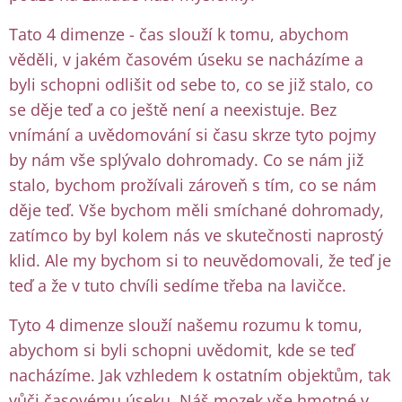
Tato 4 dimenze - čas slouží k tomu, abychom
věděli, v jakém časovém úseku se nacházíme a
byli schopni odlišit od sebe to, co se již stalo, co
se děje teď a co ještě není a neexistuje. Bez
vnímání a uvědomování si času skrze tyto pojmy
by nám vše splývalo dohromady. Co se nám již
stalo, bychom prožívali zároveň s tím, co se nám
děje teď. Vše bychom měli smíchané dohromady,
zatímco by byl kolem nás ve skutečnosti naprostý
klid. Ale my bychom si to neuvědomovali, že teď je
teď a že v tuto chvíli sedíme třeba na lavičce.
Tyto 4 dimenze slouží našemu rozumu k tomu,
abychom si byli schopni uvědomit, kde se teď
nacházíme. Jak vzhledem k ostatním objektům, tak
vůči časovému úseku. Náš mozek vše hmotné v