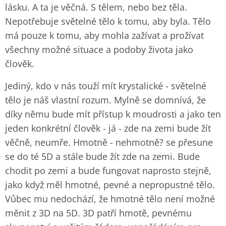
lásku. A ta je věčná. S tělem, nebo bez těla.
Nepotřebuje světelné tělo k tomu, aby byla. Tělo
má pouze k tomu, aby mohla zažívat a prožívat
všechny možné situace a podoby života jako
člověk.
Jediný, kdo v nás touží mít krystalické - světelné
tělo je náš vlastní rozum. Mylně se domnívá, že
díky němu bude mít přístup k moudrosti a jako ten
jeden konkrétní člověk - já - zde na zemi bude žít
věčně, neumře. Hmotně - nehmotně? se přesune
se do té 5D a stále bude žít zde na zemi. Bude
chodit po zemi a bude fungovat naprosto stejně,
jako když měl hmotné, pevné a nepropustné tělo.
Vůbec mu nedochází, že hmotné tělo není možné
měnit z 3D na 5D. 3D patří hmotě, pevnému