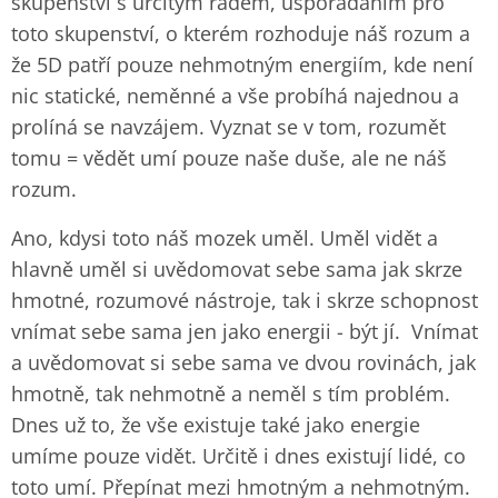
skupenství s určitým řádem, uspořádáním pro
toto skupenství, o kterém rozhoduje náš rozum a
že 5D patří pouze nehmotným energiím, kde není
nic statické, neměnné a vše probíhá najednou a
prolíná se navzájem. Vyznat se v tom, rozumět
tomu = vědět umí pouze naše duše, ale ne náš
rozum.
Ano, kdysi toto náš mozek uměl. Uměl vidět a
hlavně uměl si uvědomovat sebe sama jak skrze
hmotné, rozumové nástroje, tak i skrze schopnost
vnímat sebe sama jen jako energii - být jí. Vnímat
a uvědomovat si sebe sama ve dvou rovinách, jak
hmotně, tak nehmotně a neměl s tím problém.
Dnes už to, že vše existuje také jako energie
umíme pouze vidět. Určitě i dnes existují lidé, co
toto umí. Přepínat mezi hmotným a nehmotným.