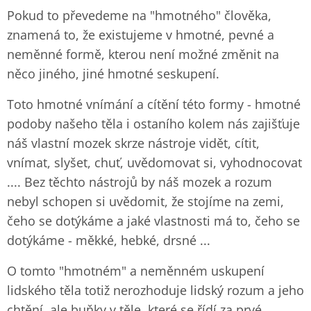
Pokud to převedeme na "hmotného" člověka,
znamená to, že existujeme v hmotné, pevné a
neměnné formě, kterou není možné změnit na
něco jiného, jiné hmotné seskupení.
Toto hmotné vnímání a cítění této formy - hmotné
podoby našeho těla i ostaního kolem nás zajišťuje
náš vlastní mozek skrze nástroje vidět, cítit,
vnímat, slyšet, chuť, uvědomovat si, vyhodnocovat
.... Bez těchto nástrojů by náš mozek a rozum
nebyl schopen si uvědomit, že stojíme na zemi,
čeho se dotýkáme a jaké vlastnosti má to, čeho se
dotýkáme - měkké, hebké, drsné ...
O tomto "hmotném" a neměnném uskupení
lidského těla totiž nerozhoduje lidský rozum a jeho
chtění, ale buňky v těle, které se řídí za prvé