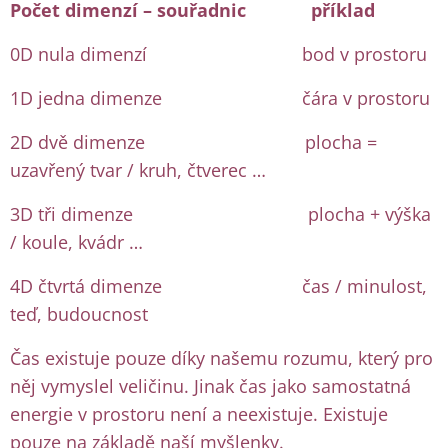
Počet dimenzí – souřadnic příklad
0D nula dimenzí bod v prostoru
1D jedna dimenze čára v prostoru
2D dvě dimenze plocha =
uzavřený tvar / kruh, čtverec …
3D tři dimenze plocha + výška
/ koule, kvádr …
4D čtvrtá dimenze čas / minulost,
teď, budoucnost
Čas existuje pouze díky našemu rozumu, který pro
něj vymyslel veličinu. Jinak čas jako samostatná
energie v prostoru není a neexistuje. Existuje
pouze na základě naší myšlenky.