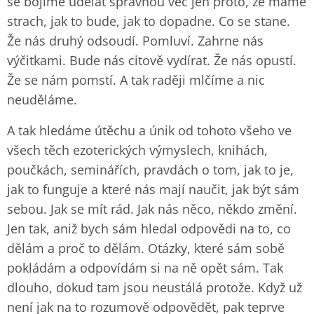
se bojíme udělat správnou věc jen proto, že máme
strach, jak to bude, jak to dopadne. Co se stane.
Že nás druhý odsoudí. Pomluví. Zahrne nás
výčitkami. Bude nás citově vydírat. Že nás opustí.
Že se nám pomstí. A tak raději mlčíme a nic
neuděláme.
A tak hledáme útěchu a únik od tohoto všeho ve
všech těch ezoterických výmyslech, knihách,
poučkách, seminářích, pravdách o tom, jak to je,
jak to funguje a které nás mají naučit, jak být sám
sebou. Jak se mít rád. Jak nás něco, někdo změní.
Jen tak, aniž bych sám hledal odpovědi na to, co
dělám a proč to dělám. Otázky, které sám sobě
pokládám a odpovídám si na ně opět sám. Tak
dlouho, dokud tam jsou neustálá protože. Když už
není jak na to rozumově odpovědět, pak teprve