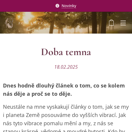
Novinky
zohran.cz
Doba temna
18.02.2025
Dnes hodně dlouhý článek o tom, co se kolem
nás děje a proč se to děje.
Neustále na mne vyskakují články o tom, jak se my
i planeta Země posouváme do vyšších vibrací. Jak
nás tyto vibrace pomalu mění a my, z nás se
stanou krásné, vědomé a moudré bytosti. Kdo by