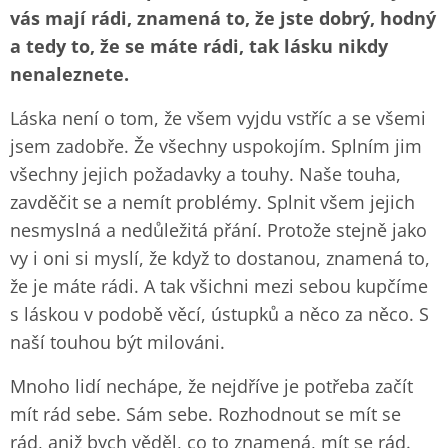
vás mají rádi, znamená to, že jste dobrý, hodný
a tedy to, že se máte rádi, tak lásku nikdy
nenaleznete.
Láska není o tom, že všem vyjdu vstříc a se všemi
jsem zadobře. Že všechny uspokojím. Splním jim
všechny jejich požadavky a touhy. Naše touha,
zavděčit se a nemít problémy. Splnit všem jejich
nesmyslná a nedůležitá přání. Protože stejně jako
vy i oni si myslí, že když to dostanou, znamená to,
že je máte rádi. A tak všichni mezi sebou kupčíme
s láskou v podobě věcí, ústupků a něco za něco. S
naší touhou být milováni.
Mnoho lidí nechápe, že nejdříve je potřeba začít
mít rád sebe. Sám sebe. Rozhodnout se mít se
rád, aniž bych věděl, co to znamená, mít se rád.