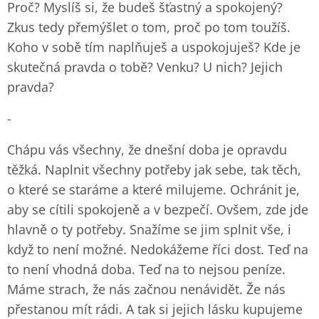
Proč? Myslíš si, že budeš šťastný a spokojený?
Zkus tedy přemýšlet o tom, proč po tom toužíš.
Koho v sobě tím naplňuješ a uspokojuješ? Kde je
skutečná pravda o tobě? Venku? U nich? Jejich
pravda?
-
Chápu vás všechny, že dnešní doba je opravdu
těžká. Naplnit všechny potřeby jak sebe, tak těch,
o které se staráme a které milujeme. Ochránit je,
aby se cítili spokojeně a v bezpečí. Ovšem, zde jde
hlavně o ty potřeby. Snažíme se jim splnit vše, i
když to není možné. Nedokážeme říci dost. Teď na
to není vhodná doba. Teď na to nejsou peníze.
Máme strach, že nás začnou nenávidět. Že nás
přestanou mít rádi. A tak si jejich lásku kupujeme