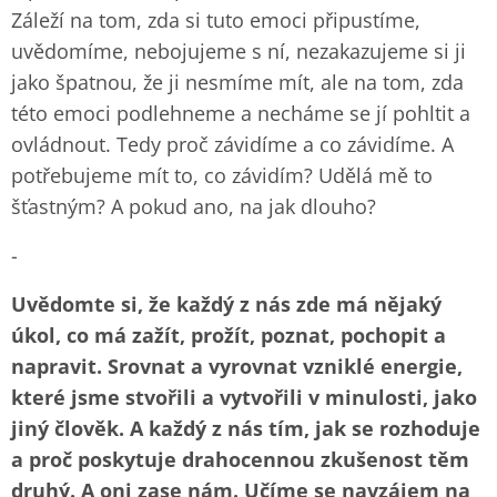
Záleží na tom, zda si tuto emoci připustíme,
uvědomíme, nebojujeme s ní, nezakazujeme si ji
jako špatnou, že ji nesmíme mít, ale na tom, zda
této emoci podlehneme a necháme se jí pohltit a
ovládnout. Tedy proč závidíme a co závidíme. A
potřebujeme mít to, co závidím? Udělá mě to
šťastným? A pokud ano, na jak dlouho?
-
Uvědomte si, že každý z nás zde má nějaký
úkol, co má zažít, prožít, poznat, pochopit a
napravit. Srovnat a vyrovnat vzniklé energie,
které jsme stvořili a vytvořili v minulosti, jako
jiný člověk. A každý z nás tím, jak se rozhoduje
a proč poskytuje drahocennou zkušenost těm
druhý. A oni zase nám. Učíme se navzájem na