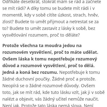
Odříkáte desetkrát, stokrát mám se rád a začnete
se mít rádi? A díky tomu se budete mít rádi i v
momentě, kdy v sobě cítíte úzkost, strach, hněv,
zlost? Budete to umět přijmout a netrestat se za
to? Budete to umět zastavit z lásky k sobě, bez
vysvětlování rozumem, proč to děláte?
Protože všechna ta moudra jedou na
rozumovém vysvětlení, proč to máte udělat.
Ovšem láska k tomu nepotřebuje rozumový
důvod a rozumové vysvětlení, proč to dělá.
Jedná a koná bez rozumu.
Nepotřebuje k tomu
žádné duchovní poučky. Žádné proč a protože.
Neopírá se o žádné rozumové důvody. Ovšem
toto, jak se mít rád, kde tuto lásku vzít, jak ji v sobě
nalézt a objevit, vás žádný učitel nemůže naučit.
Není jak. Protože tato láska nemá slova. Není