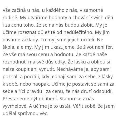
Vše začíná u nás, u každého z nás, v samotné
rodině. My utváříme hodnoty a chování svých dětí
i za cenu toho, že se na nás budou zlobit. My je
učíme rozeznat důležité od nedůležitého. My jim
dáváme základy. To my jsme jejich učiteli. Ne
škola, ale my. My jim ukazujeme, že život není fér.
Že vše má svou cenu a hodnotu. Že každé naše
rozhodnutí má své důsledky. Že lásku a oblibu si
nelze koupit ani vynutit. Necháváme je, aby sami
poznali a pocítili, kdy jednají sami za sebe, z lásky
k sobě, nebo naopak. Učíme je postavit se sami za
sebe a říci pravdu i za cenu, že nás druzí odsoudí.
Přestaneme být oblíbení. Stanou se z nás
vyvrhelové. A učíme je to ustát, Věřit sobě, že jsem
udělal správnou věc.