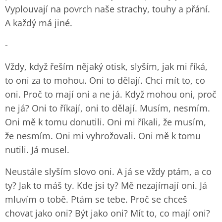
Vyplouvají na povrch naše strachy, touhy a přání.
A každý má jiné.
-
Vždy, když řeším nějaký otisk, slyším, jak mi říká,
to oni za to mohou. Oni to dělají. Chci mít to, co
oni. Proč to mají oni a ne já. Když mohou oni, proč
ne já? Oni to říkají, oni to dělají. Musím, nesmím.
Oni mě k tomu donutili. Oni mi říkali, že musím,
že nesmím. Oni mi vyhrožovali. Oni mě k tomu
nutili. Já musel.
Neustále slyším slovo oni. A já se vždy ptám, a co
ty? Jak to máš ty. Kde jsi ty? Mě nezajímají oni. Já
mluvím o tobě. Ptám se tebe. Proč se chceš
chovat jako oni? Být jako oni? Mít to, co mají oni?