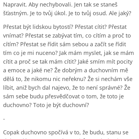
Napravit. Aby nechybovali. Jen tak se staneš
šťastným. Je to tvůj úkol. Je to tvůj osud. Ale jaký?
Přestat být lidskou bytostí? Přestat cítit? Přestat
vnímat? Přestat se zabývat tím, co cítím a proč to
cítím? Přestat se řídit sám sebou a začít se řídit
tím co je mi nuceno? Jak mám myslet, jak se mám
cítit a proč se tak mám cítit? Jaké smím mít pocity
a emoce a jaké ne? Že dobrým a duchovním mě
dělá to, že nikomu nic neřeknu? Že si nechám vše
líbit, aniž bych dal najevo, že to není správné? Že
sám sebe budu přesvědčovat o tom, že toto je
duchovno? Toto je být duchovní?
-
Copak duchovno spočívá v to, že budu, stanu se