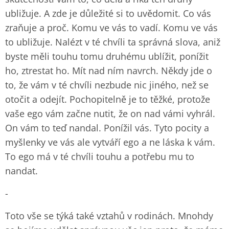
ubližuje. A zde je důležité si to uvědomit. Co vás
zraňuje a proč. Komu ve vás to vadí. Komu ve vás
to ubližuje. Nalézt v té chvíli ta správná slova, aniž
byste měli touhu tomu druhému ublížit, ponížit
ho, ztrestat ho. Mít nad ním navrch. Někdy jde o
to, že vám v té chvíli nezbude nic jiného, než se
otočit a odejít. Pochopitelně je to těžké, protože
vaše ego vám začne nutit, že on nad vámi vyhrál.
On vám to teď nandal. Ponížil vás. Tyto pocity a
myšlenky ve vás ale vytváří ego a ne láska k vám.
To ego má v té chvíli touhu a potřebu mu to
nandat.
-
Toto vše se týká také vztahů v rodinách. Mnohdy