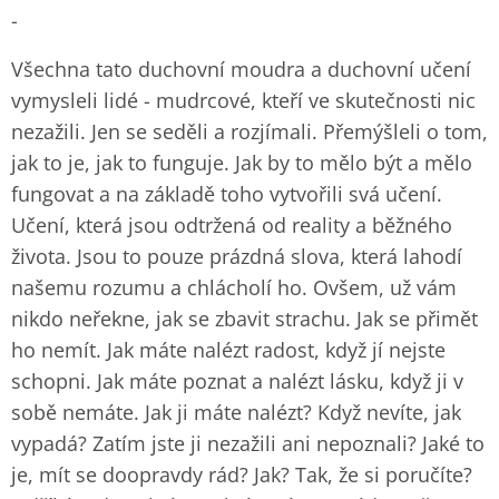
-
Všechna tato duchovní moudra a duchovní učení
vymysleli lidé - mudrcové, kteří ve skutečnosti nic
nezažili. Jen se seděli a rozjímali. Přemýšleli o tom,
jak to je, jak to funguje. Jak by to mělo být a mělo
fungovat a na základě toho vytvořili svá učení.
Učení, která jsou odtržená od reality a běžného
života. Jsou to pouze prázdná slova, která lahodí
našemu rozumu a chlácholí ho. Ovšem, už vám
nikdo neřekne, jak se zbavit strachu. Jak se přimět
ho nemít. Jak máte nalézt radost, když jí nejste
schopni. Jak máte poznat a nalézt lásku, když ji v
sobě nemáte. Jak ji máte nalézt? Když nevíte, jak
vypadá? Zatím jste ji nezažili ani nepoznali? Jaké to
je, mít se doopravdy rád? Jak? Tak, že si poručíte?