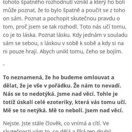
tohoto špatného rozhodnutí vznikl a který ho bolí
může poznat, že to bylo špatně a poučit se z toho
on sám. Poznat a pochopit skutečnou pravdu o
tom, proč jsem se tak rozhodl. Toto nás učí tomu,
co je to láska. Poznat lásku. Kdy jednám v souladu
sám se sebou, s láskou v sobě k sobě a kdy si na
ni pouze hraji. Abych unikl tomu, čeho se bojím.
-
To neznamená, že ho budeme omlouvat a
dělat, že je vše v pořádku. Že nám to nevadí.
Nás se to nedotýká. Jsme nad věcí. Tohle je
totiž úskalí celé ezoteriky, která vás tomu učí.
Mě se to netýká. Mě to nebolí. Jsem nad věcí.
Nejste. Jste stále člověk, co vnímá a cítí. Ve
skutečnosti vám to, co dělá a říká ten druhý