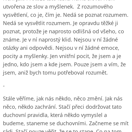
utvořena ze slov a myšlenek. Z rozumového
vysvětlení, co je, čím je. Nedá se poznat rozumem.
Nedá se vysvětlit rozumem. Je opravdu těžké ji
poznat, protože je naprosto odlišná od všeho, co
známe. Je v ní naprostý klid. Nejsou v ní žádné
otázky ani odpovědi. Nejsou v ní žádné emoce,
pocity a myšlenky. Jen vnitřní pocit, že jsem a je
jedno, kdo jsem a kde jsem. Pouze jsem a vím, že
jsem, aniž bych tomu potřeboval rozumět.
-
Stále věříme, jak nás někdo, něco změní. Jak nás
něco, někdo zachrání. Stačí přeci dodržovat tato
duchovní pravidla, která někdo vymyslel a
budeme, staneme se duchovními. Začneme se mít
rádi. Stačí pouze věřit, že se to stane. Co na tom,