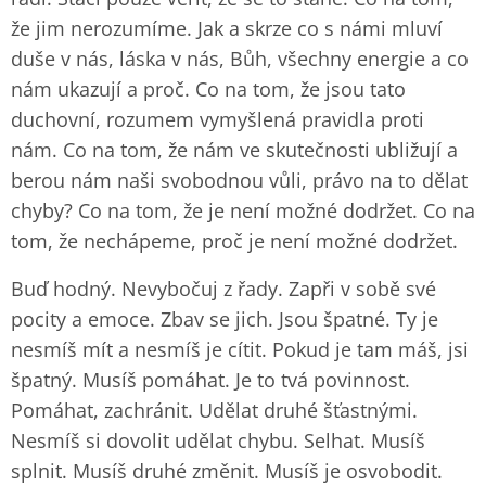
že jim nerozumíme. Jak a skrze co s námi mluví
duše v nás, láska v nás, Bůh, všechny energie a co
nám ukazují a proč. Co na tom, že jsou tato
duchovní, rozumem vymyšlená pravidla proti
nám. Co na tom, že nám ve skutečnosti ubližují a
berou nám naši svobodnou vůli, právo na to dělat
chyby? Co na tom, že je není možné dodržet. Co na
tom, že nechápeme, proč je není možné dodržet.
Buď hodný. Nevybočuj z řady. Zapři v sobě své
pocity a emoce. Zbav se jich. Jsou špatné. Ty je
nesmíš mít a nesmíš je cítit. Pokud je tam máš, jsi
špatný. Musíš pomáhat. Je to tvá povinnost.
Pomáhat, zachránit. Udělat druhé šťastnými.
Nesmíš si dovolit udělat chybu. Selhat. Musíš
splnit. Musíš druhé změnit. Musíš je osvobodit.