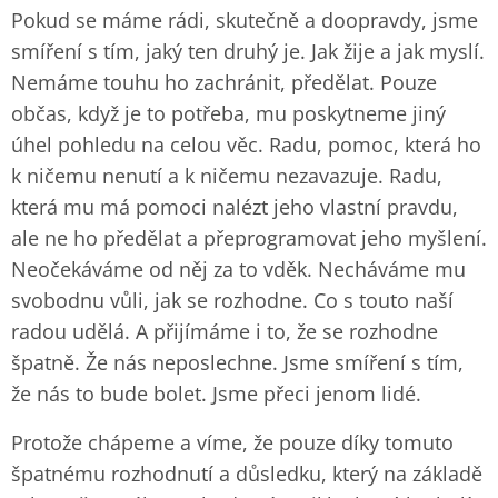
Pokud se máme rádi, skutečně a doopravdy, jsme
smíření s tím, jaký ten druhý je. Jak žije a jak myslí.
Nemáme touhu ho zachránit, předělat. Pouze
občas, když je to potřeba, mu poskytneme jiný
úhel pohledu na celou věc. Radu, pomoc, která ho
k ničemu nenutí a k ničemu nezavazuje. Radu,
která mu má pomoci nalézt jeho vlastní pravdu,
ale ne ho předělat a přeprogramovat jeho myšlení.
Neočekáváme od něj za to vděk. Necháváme mu
svobodnu vůli, jak se rozhodne. Co s touto naší
radou udělá. A přijímáme i to, že se rozhodne
špatně. Že nás neposlechne. Jsme smíření s tím,
že nás to bude bolet. Jsme přeci jenom lidé.
Protože chápeme a víme, že pouze díky tomuto
špatnému rozhodnutí a důsledku, který na základě