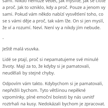
sami. Nikdo nemůže vědět, jak myslíte, jak se cítíte
a proč. Jak to vzniklo, kdy a proč. Pouze a jenom vy
sami. Pokud vám někdo nabízí vysvětlení toho, co
se s vámi děje a proč, tak vám lže. On si jen myslí,
že ví a rozumí. Neví. Není vy a nikdy jím nebude.
-
Ještě malá vsuvka.
Lidé se ptají, proč si nepamatujeme své minulé
životy. Mají za to, že kdyby si je pamatovali,
neudělali by stejné chyby.
Odpovím vám takto. Kdybychom si je pamatovali,
nepřežili bychom. Tyto většinou nepěkné
vzpomínky, plné emoční bolesti by nás uvnitř
roztrhali na kusy. Nedokázali bychom je zpracovat.