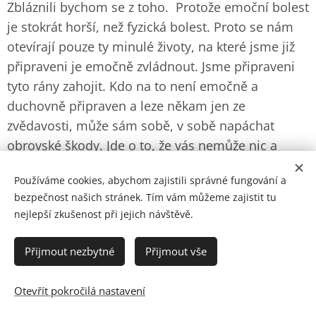
Zbláznili bychom se z toho. Protože emoční bolest
je stokrát horší, než fyzická bolest. Proto se nám
otevírají pouze ty minulé životy, na které jsme již
připraveni je emočně zvládnout. Jsme připraveni
tyto rány zahojit. Kdo na to není emočně a
duchovně připraven a leze někam jen ze
zvědavosti, může sám sobě, v sobě napáchat
obrovské škody. Jde o to, že vás nemůže nic a
nikdo zachránit. Pouze a jenom vy sami sebe. Ale,
Používáme cookies, abychom zajistili správné fungování a
pokud se nemáte rádi, a jen si myslíte, že se máte
bezpečnost našich stránek. Tím vám můžeme zajistit tu
rádi, není to možné. Protože láska ve vás, láska k
nejlepší zkušenost při jejich návštěvě.
vám se na vše dívá v naprostém klidu. Přijímá to a
nehodnotí to na špatné, nebo dobré. Nic necítí,
Přijmout nezbytné
Přijmout vše
pouze ví a rozumí. Ona se na to nedívá jako
člověk. Nehodnotí to skrze rozum, lidské emoce a
Otevřít pokročilá nastavení
myšlenky.