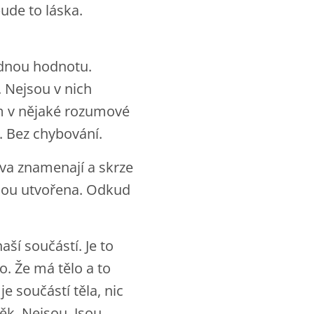
ude to láska.
ádnou hodnotu.
. Nejsou v nich
em v nějaké rozumové
. Bez chybování.
lova znamenají a skrze
 jsou utvořena. Odkud
aší součástí. Je to
lo. Že má tělo a to
 je součástí těla, nic
věk. Nejsou. Jsou