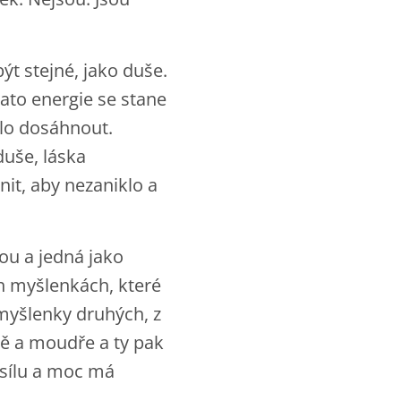
ýt stejné, jako duše.
tato energie se stane
hlo dosáhnout.
duše, láska
nit, aby nezaniklo a
kou a jedná jako
ch myšlenkách, které
myšlenky druhých, z
vně a moudře a ty pak
 sílu a moc má