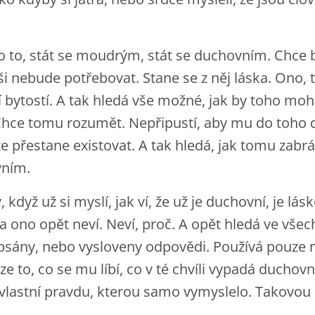
 o to, stát se moudrým, stát se duchovním. Chce b
i nebude potřebovat. Stane se z něj láska. Ono, 
bytostí. A tak hledá vše možné, jak by toho mo
Chce tomu rozumět. Nepřipustí, aby mu do toho 
že přestane existovat. A tak hledá, jak tomu zabrá
vním.
když už si myslí, jak ví, že už je duchovní, je lás
 a ono opět neví. Neví, proč. A opět hledá ve vše
apsány, nebo vysloveny odpovědi. Používá pouze 
ze to, co se mu líbí, co v té chvíli vypadá ducho
vlastní pravdu, kterou samo vymyslelo. Takovou