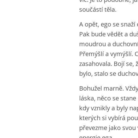
součástí těla.
A opět, ego se snaží
Pak bude vědět a duš
moudrou a duchovní 
Přemýšlí a vymýšlí. 
zasahovala. Bojí se, 
bylo, stalo se ducho
Bohužel marně. Vždy, 
láska, něco se stane
kdy vznikly a byly n
kterých si vybírá pou
převezme jako svou 
energie ega.