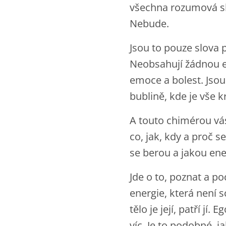
všechna rozumová sl
Nebude.
Jsou to pouze slova 
Neobsahují žádnou en
emoce a bolest. Jsou
bublině, kde je vše 
A touto chimérou vás 
co, jak, kdy a proč s
se berou a jakou ene
Jde o to, poznat a poc
energie, která není s
tělo je její, patří jí.
víc. Je to podobné, j