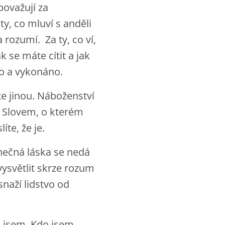
považují za
ty, co mluví s anděli
a rozumí. Za ty, co ví,
k se máte cítit a jak
vo a vykonáno.
e jinou. Náboženství
. Slovem, o kterém
te, že je.
ečná láska se nedá
světlit skrze rozum
naží lidstvo od
 jsem. Kdo jsem.