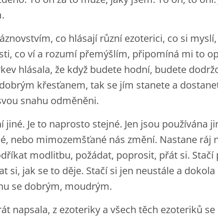
.
znovstvím, co hlásají různí ezoterici, co si myslí, 
sti, co ví a rozumí přemýšlím, připomíná mi to o
kev hlásala, že když budete hodní, budete dodržo
 dobrým křesťanem, tak se jím stanete a dostane
o svou snahu odměněni.
jiné. Je to naprosto stejné. Jen jsou používána jin
ělé, nebo mimozemšťané nás změní. Nastane ráj n
odříkat modlitbu, požádat, poprosit, přát si. Stačí
t si, jak se to děje. Stačí si jen neustále a dokol
anu se dobrým, moudrým.
t napsala, z ezoteriky a všech těch ezoteriků se