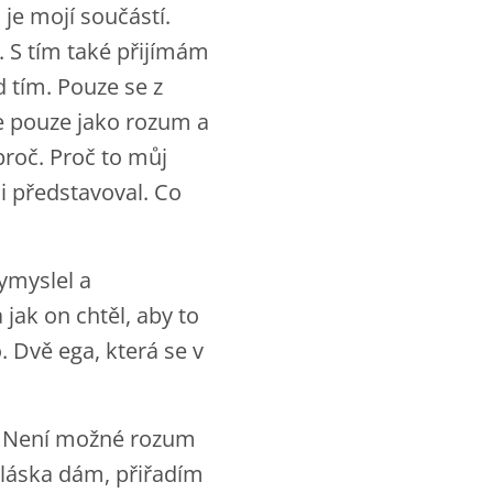
 je mojí součástí.
. S tím také přijímám
 tím. Pouze se z
ale pouze jako rozum a
proč. Proč to můj
i představoval. Co
vymyslel a
 jak on chtěl, aby to
 Dvě ega, která se v
a. Není možné rozum
 láska dám, přiřadím