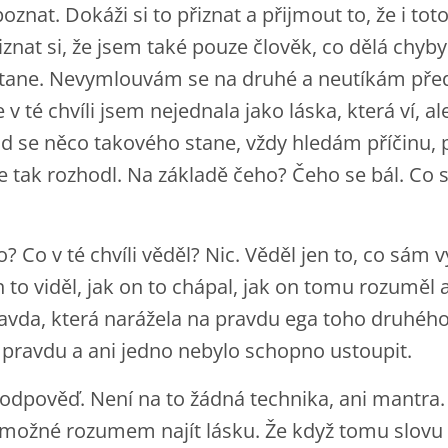
znat. Dokáži si to přiznat a přijmout to, že i toto
iznat si, že jsem také pouze člověk, co dělá chyby
 stane. Nevymlouvám se na druhé a neutíkám před
v té chvíli jsem nejednala jako láska, která ví, 
ud se něco takového stane, vždy hledám příčinu, 
e tak rozhodl. Na základě čeho? Čeho se bál. Co s
co? Co v té chvíli věděl? Nic. Věděl jen to, co sám 
 to viděl, jak on to chápal, jak on tomu rozuměl a
ravda, která narážela na pravdu ega toho druhého.
ou pravdu a ani jedno nebylo schopno ustoupit.
í odpověď. Není na to žádná technika, ani mantr
í možné rozumem najít lásku. Že když tomu slovu