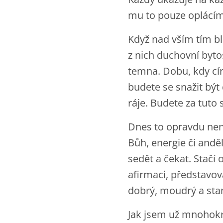
mu to pouze oplácím
Když nad vším tím blá
z nich duchovní byto
temna. Dobu, kdy cír
budete se snažit být
ráje. Budete za tut
Dnes to opravdu není 
Bůh, energie či and
sedět a čekat. Stačí 
afirmaci, představova
dobrý, moudrý a st
Jak jsem už mnohokrá