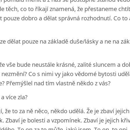
e těch, co to říkají znamená, že přestaneme cht
t pouze dobro a dělat správná rozhodnutí. Co to
ze dělat pouze na základě duše/lásky a ne na zá
, že vše bude neustále krásné, zalité sluncem a 
e nezmění? Co s nimi vy jako vědomé bytosti udělá
je? Přemýšlel nad tím vlastně někdo z vás?
 a více zla?
í, že to za ně něco, někdo udělá. Že je zbaví jejich
 Zbaví je bolesti a vzpomínek. Zbaví je jejich kři
ého. To on za to může, jaký jsem. To on, to oni. 