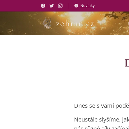
Novinky
zohran.cz
D
Dnes se s vámi podělí
Neustále slyšíme, ja
nás různé síly začín