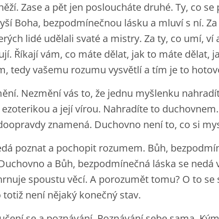
ěží. Zase a pět jen posloucháte druhé. Ty, co se 
lyší Boha, bezpodmínečnou lásku a mluví s ní. Za 
ých lidé udělali svaté a mistry. Za ty, co umí, ví 
jí. Říkají vám, co máte dělat, jak to máte dělat, ja
, tedy vašemu rozumu vysvětlí a tím je to hoto
ění. Nezmění vás to, že jednu myšlenku nahradít
e ezoterikou a její vírou. Nahradíte to duchovnem
 doopravdy znamená. Duchovno není to, co si myslí
edá poznat a pochopit rozumem. Bůh, bezpodmín
uchovno a Bůh, bezpodmínečná láska se nedá vy
rnuje spoustu věcí. A porozumět tomu? O to se s
totiž není nějaký konečný stav.
učení se a poznávání. Poznávání sebe sama. Kým