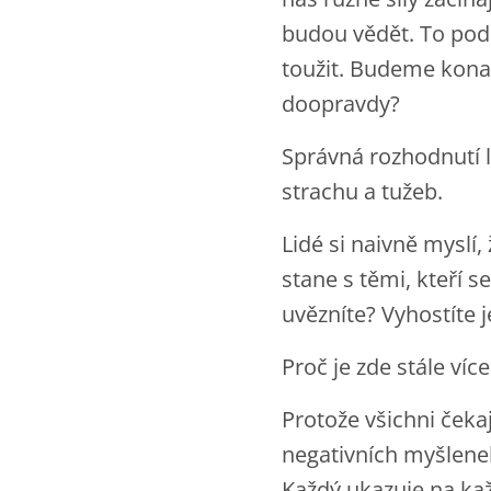
budou vědět. To podl
toužit. Budeme kona
doopravdy?
Správná rozhodnutí l
strachu a tužeb.
Lidé si naivně myslí
stane s těmi, kteří s
uvězníte? Vyhostíte 
Proč je zde stále více
Protože všichni čekaj
negativních myšlenek.
Každý ukazuje na každ