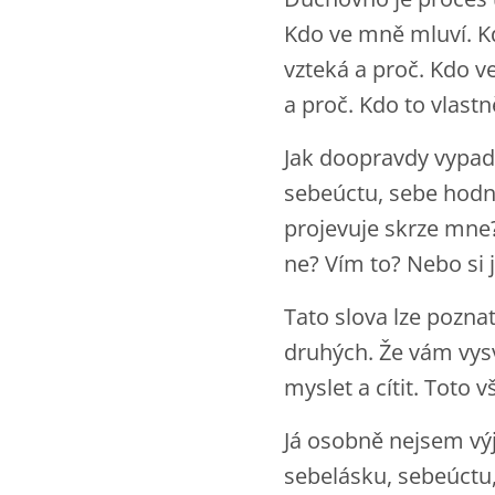
Kdo ve mně mluví. Kd
vzteká a proč. Kdo 
a proč. Kdo to vlast
Jak doopravdy vypad
sebeúctu, sebe hodn
projevuje skrze mne?
ne? Vím to? Nebo si j
Tato slova lze pozna
druhých. Že vám vysvě
myslet a cítit. Toto
Já osobně nejsem výj
sebelásku, sebeúctu