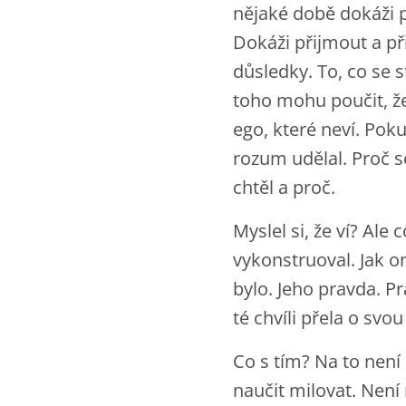
nějaké době dokáži po
Dokáži přijmout a př
důsledky. To, co se
toho mohu poučit, že 
ego, které neví. Pok
rozum udělal. Proč s
chtěl a proč.
Myslel si, že ví? Ale 
vykonstruoval. Jak on
bylo. Jeho pravda. P
té chvíli přela o sv
Co s tím? Na to nen
naučit milovat. Nen