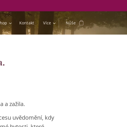
shop
Kontakt
Více
Nůše
a.
 a zažila.
rocesu uvědomění, kdy
mé bytosti, které