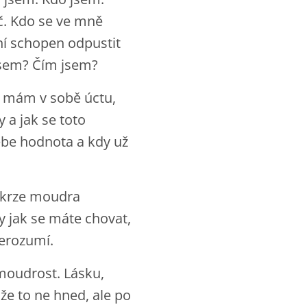
č. Kdo se ve mně
ní schopen odpustit
 jsem? Čím jsem?
ž mám v sobě úctu,
a jak se toto
ebe hodnota a kdy už
 skrze moudra
dy jak se máte chovat,
nerozumí.
moudrost. Lásku,
e to ne hned, ale po