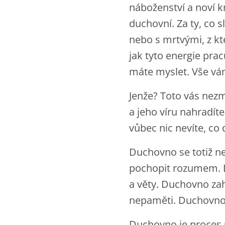
náboženství a noví kn
duchovní. Za ty, co s
nebo s mrtvými, z kter
jak tyto energie pracu
máte myslet. Vše vám
Jenže? Toto vás nezm
a jeho víru nahradít
vůbec nic nevíte, co
Duchovno se totiž n
pochopit rozumem. D
a věty. Duchovno zah
nepaměti. Duchovno 
Duchovno je proces 