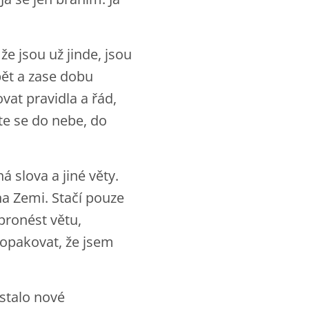
že jsou už jinde, jsou
pět a zase dobu
vat pravidla a řád,
te se do nebe, do
á slova a jiné věty.
a Zemi. Stačí pouze
 pronést větu,
a opakovat, že jsem
 stalo nové