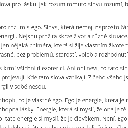
ova pro lásku, jak rozum tomuto slovu rozumí, b
pro rozum a ego. Slova, která nemají naprosto ž
ergii. Nejsou prožita skrze život a různé situace
 jen nějaká chiméra, která si žije vlastním život
krásné, bez problémů, starostí, voleb a rozhodnutí
krmí všichni ti ezoterici. Ani oni neví, co tato s
e projevují. Kde tato slova vznikají. Z čeho všeho
rgii v sobě nesou.
hopit, co je vlastně ego. Ego je energie, která je n
chopna lásky. Energie, která si myslí, že ona je tě
 Ego, tato energie si myslí, že je člověkem. Není. Ego
ako kdyby si játra, nebo srdce mysleli, že jsou člo