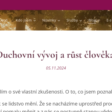
Úvod
Kdo jsem
Novinky
Služby
Blog
E-
uchovní vývoj a růst člověk
05.11.2024
m o své vlastní zkušenosti. O to, co jsem poznala
k se lidstvo mění. Že se nacházíme uprostřed p
ají pomalu měnit a z nás se postupně stanou vědo