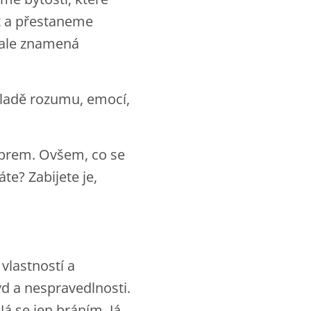
ít a přestaneme
 ale znamená
kladě rozumu, emocí,
dobrem. Ovšem, co se
te? Zabijete je,
 vlastností a
vd a nespravedlnosti.
Já se jen bráním. Já