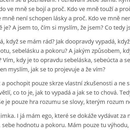
o ve mně se bojí a proč. Kdo ve mně touží a pro
ve mně není schopen lásky a proč. Kdo ve mně ne
ně je? A jsem to, čím si myslím, že jsem? Co tedy
á, když se mám rád? Jak doopravdy vypadá, kdy
otu, sebelásku a pokoru? A jakým způsobem, kdy 
 Vím, kdy je to opravdu sebeláska, sebeúcta a s
en myslím, jak se to projevuje a že vím?
t a pochopit pouze skrze vlastní zkušenosti a ne
tlí, co to je, jak to vypadá a jak se to chová. Te
 vše je pouze hra rozumu se slovy, kterým rozum 
imka. I já mám ego, které se dokáže vydávat za 
, sebe hodnotu a pokoru. Mám pouze tu výhodu, ž