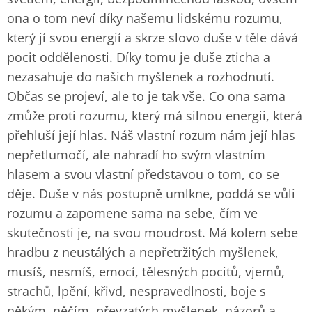
ona o tom neví díky našemu lidskému rozumu,
který jí svou energií a skrze slovo duše v těle dává
pocit oddělenosti. Díky tomu je duše zticha a
nezasahuje do našich myšlenek a rozhodnutí.
Občas se projeví, ale to je tak vše. Co ona sama
zmůže proti rozumu, který má silnou energii, která
přehluší její hlas. Náš vlastní rozum nám její hlas
nepřetlumočí, ale nahradí ho svým vlastním
hlasem a svou vlastní představou o tom, co se
děje. Duše v nás postupně umlkne, poddá se vůli
rozumu a zapomene sama na sebe, čím ve
skutečnosti je, na svou moudrost. Má kolem sebe
hradbu z neustálých a nepřetržitých myšlenek,
musíš, nesmíš, emocí, tělesných pocitů, vjemů,
strachů, lpění, křivd, nespravedlnosti, boje s
někým, něčím, převzatých myšlenek, názorů a