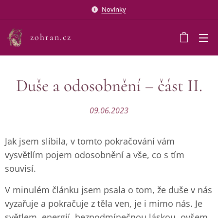
Novinky
zohran.cz
Duše a odosobnění – část II.
09.06.2023
Jak jsem slíbila, v tomto pokračování vám
vysvětlím pojem odosobnění a vše, co s tím
souvisí.
V minulém článku jsem psala o tom, že duše v nás
vyzařuje a pokračuje z těla ven, je i mimo nás. Je
světlem, energií, bezpodmínečnou láskou, ovšem