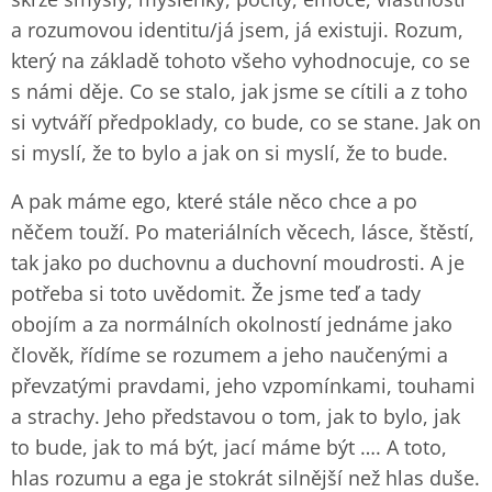
a rozumovou identitu/já jsem, já existuji. Rozum,
který na základě tohoto všeho vyhodnocuje, co se
s námi děje. Co se stalo, jak jsme se cítili a z toho
si vytváří předpoklady, co bude, co se stane. Jak on
si myslí, že to bylo a jak on si myslí, že to bude.
A pak máme ego, které stále něco chce a po
něčem touží. Po materiálních věcech, lásce, štěstí,
tak jako po duchovnu a duchovní moudrosti. A je
potřeba si toto uvědomit. Že jsme teď a tady
obojím a za normálních okolností jednáme jako
člověk, řídíme se rozumem a jeho naučenými a
převzatými pravdami, jeho vzpomínkami, touhami
a strachy. Jeho představou o tom, jak to bylo, jak
to bude, jak to má být, jací máme být …. A toto,
hlas rozumu a ega je stokrát silnější než hlas duše.