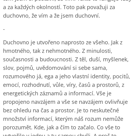
a za každých okolností. Toto pak považuji za
duchovno, že vím a že jsem duchovní.
-
Duchovno je utvořeno naprosto ze všeho. Jak z
hmotného, tak z nehmotného. Z minulosti,
současnosti a budoucnosti. Z těl, duší, myšlenek,
slov, pojmů, uvědomování si sebe sama,
rozumového já, ega a jeho vlastní identity, pocitů,
emocí, rozhodnutí, vůle, víry, časů a prostorů, z
energetických záznamů a informací. Vše je
propojeno navzájem a vše se navzájem ovlivňuje
bez ohledu na čas a prostor. Je to neskutečné
množství informací, kterým náš rozum nemůže
porozumět. Kde, jak a čím to začalo. Co vše to
vytvořilo v jednu a tu samou chvíli. A proč to