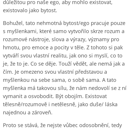
důležitou pro naše ego, aby mohlo existovat,
existovalo jako bytost.
Bohužel, tato nehmotná bytost/ego pracuje pouze
s myšlenkami, které samo vytvořilo skrze rozum a
rozumové nástroje, slova a výrazy, významy pro
hmotu, pro emoce a pocity v těle. Z tohoto si pak
vytváří svou vlastní realitu, jak ono si myslí, co to
je, že to je. Co se děje. Touží vědět, ale nemá jak a
čím. Je omezeno svou vlastní představou a
myšlenkou na sebe sama, o sobě sama. A tato
myšlenka má takovou sílu, že nám nedovolí se z ní
vymanit a osvobodit. Být obojím. Existovat
tělesně/rozumově i netělesně, jako duše/ láska
najednou a zároveň.
Proto se stává, že nejste vůbec odosobnění, tedy