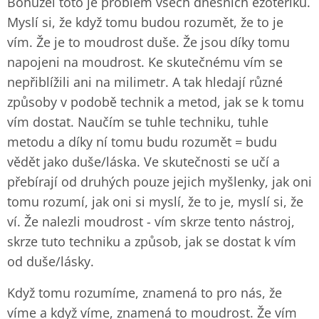
Bohužel toto je problém všech dnešních ezoteriků.
Myslí si, že když tomu budou rozumět, že to je
vím. Že je to moudrost duše. Že jsou díky tomu
napojeni na moudrost. Ke skutečnému vím se
nepřiblížili ani na milimetr. A tak hledají různé
způsoby v podobě technik a metod, jak se k tomu
vím dostat. Naučím se tuhle techniku, tuhle
metodu a díky ní tomu budu rozumět = budu
vědět jako duše/láska. Ve skutečnosti se učí a
přebírají od druhých pouze jejich myšlenky, jak oni
tomu rozumí, jak oni si myslí, že to je, myslí si, že
ví. Že nalezli moudrost - vím skrze tento nástroj,
skrze tuto techniku a způsob, jak se dostat k vím
od duše/lásky.
Když tomu rozumíme, znamená to pro nás, že
víme a když víme, znamená to moudrost. Že vím