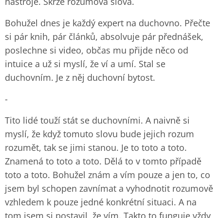
nástroje. Skrze rozumová slova.
Bohužel dnes je každý expert na duchovno. Přečte
si pár knih, pár článků, absolvuje pár přednášek,
poslechne si video, občas mu přijde něco od
intuice a už si myslí, že ví a umí. Stal se
duchovním. Je z něj duchovní bytost.
-
Tito lidé touží stát se duchovními. A naivně si
myslí, že když tomuto slovu bude jejich rozum
rozumět, tak se jimi stanou. Je to toto a toto.
Znamená to toto a toto. Dělá to v tomto případě
toto a toto. Bohužel znám a vím pouze a jen to, co
jsem byl schopen zavnímat a vyhodnotit rozumově
vzhledem k pouze jedné konkrétní situaci. A na
tom jsem si postavil, že vím. Takto to funguje vždy