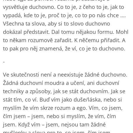
vysvětluje duchovno. Co to je, z čeho to je, jak to
vypadá, kde to je, proč to je, co to po nás chce ….
Všechna ta slova, aby si to slovo duchovno
dokázal představit. Dal tomu nějakou formu. Mohl
to někam rozumově zařadit. K něčemu přiřadit. A
to pak pro něj znamená, že ví, co je to duchovno.
-
Ve skutečnosti není a neexistuje žádné duchovno.
Žádná duchovní moudra a učení, ani duchovní
techniky a způsoby, jak se stát duchovním. Jak se
stát tím, co ví. Buď vím jako duše/láska, nebo si
myslím že vím skrze rozum a ego. Vím, co jsem,
čím jsem – jsem, nebo si myslím, že vím, čím
jsem. Když vím – jsem, nejsou tam žádné
myšlenky a slova pro to, co jsem, čím jsem.