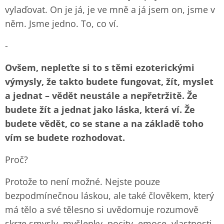
vylaďovat. On je já, je ve mně a já jsem on, jsme v
něm. Jsme jedno. To, co ví.
-
Ovšem, nepleťte si to s těmi ezoterickými
výmysly, že takto budete fungovat, žít, myslet
a jednat – vědět neustále a nepřetržitě. Že
budete žít a jednat jako láska, která ví. Že
budete vědět, co se stane a na základě toho
vím se budete rozhodovat.
Proč?
Protože to není možné. Nejste pouze
bezpodmínečnou láskou, ale také člověkem, který
má tělo a své tělesno si uvědomuje rozumově
skrze smysly, myšlenky, pocity, emoce, vlastnosti