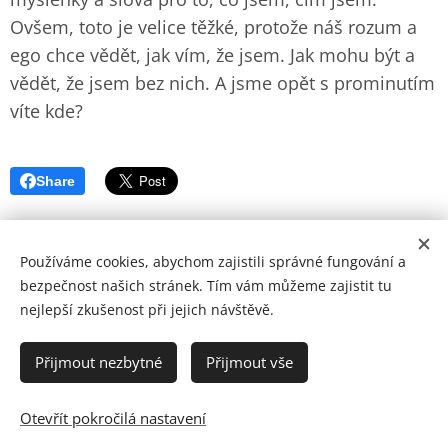
Ovšem, toto je velice těžké, protože náš rozum a
ego chce vědět, jak vím, že jsem. Jak mohu být a
vědět, že jsem bez nich. A jsme opět s prominutím
víte kde?
Share
Používáme cookies, abychom zajistili správné fungování a
bezpečnost našich stránek. Tím vám můžeme zajistit tu
nejlepší zkušenost při jejich návštěvě.
© Copyright by Zohran 2024 | Všechna práva vyhrazena.
Cookies
Přijmout nezbytné
Přijmout vše
Jazyky
Otevřít pokročilá nastavení
Čeština
English