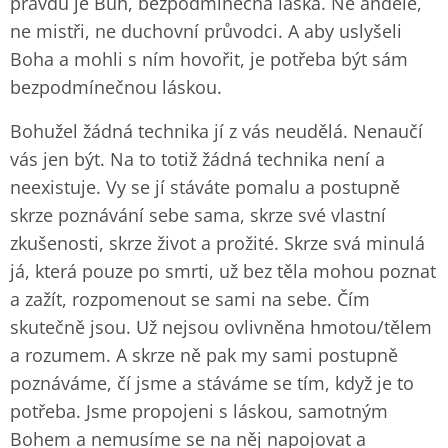
pravdu je Bůh, bezpodmínečná láska. Ne andělé,
ne mistři, ne duchovní průvodci. A aby uslyšeli
Boha a mohli s ním hovořit, je potřeba být sám
bezpodmínečnou láskou.
Bohužel žádná technika jí z vás neudělá. Nenaučí
vás jen být. Na to totiž žádná technika není a
neexistuje. Vy se jí stáváte pomalu a postupně
skrze poznávání sebe sama, skrze své vlastní
zkušenosti, skrze život a prožité. Skrze svá minulá
já, která pouze po smrti, už bez těla mohou poznat
a zažít, rozpomenout se sami na sebe. Čím
skutečně jsou. Už nejsou ovlivněna hmotou/tělem
a rozumem. A skrze ně pak my sami postupně
poznáváme, čí jsme a stáváme se tím, když je to
potřeba. Jsme propojeni s láskou, samotným
Bohem a nemusíme se na něj napojovat a