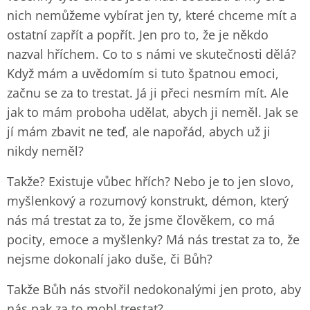
nich nemůžeme vybírat jen ty, které chceme mít a
ostatní zapřít a popřít. Jen pro to, že je někdo
nazval hříchem. Co to s námi ve skutečnosti dělá?
Když mám a uvědomím si tuto špatnou emoci,
začnu se za to trestat. Já ji přeci nesmím mít. Ale
jak to mám proboha udělat, abych ji neměl. Jak se
jí mám zbavit ne teď, ale napořád, abych už ji
nikdy neměl?
Takže? Existuje vůbec hřích? Nebo je to jen slovo,
myšlenkový a rozumový konstrukt, démon, který
nás má trestat za to, že jsme člověkem, co má
pocity, emoce a myšlenky? Má nás trestat za to, že
nejsme dokonalí jako duše, či Bůh?
Takže Bůh nás stvořil nedokonalými jen proto, aby
nás pak za to mohl trestat?