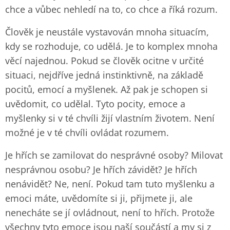
chce a vůbec nehledí na to, co chce a říká rozum.
Člověk je neustále vystavován mnoha situacím,
kdy se rozhoduje, co udělá. Je to komplex mnoha
věcí najednou. Pokud se člověk ocitne v určité
situaci, nejdříve jedná instinktivně, na základě
pocitů, emocí a myšlenek. Až pak je schopen si
uvědomit, co udělal. Tyto pocity, emoce a
myšlenky si v té chvíli žijí vlastním životem. Není
možné je v té chvíli ovládat rozumem.
Je hřích se zamilovat do nesprávné osoby? Milovat
nesprávnou osobu? Je hřích závidět? Je hřích
nenávidět? Ne, není. Pokud tam tuto myšlenku a
emoci máte, uvědomíte si ji, přijmete ji, ale
nenecháte se jí ovládnout, není to hřích. Protože
všechny tyto emoce jsou naší součástí a my si z