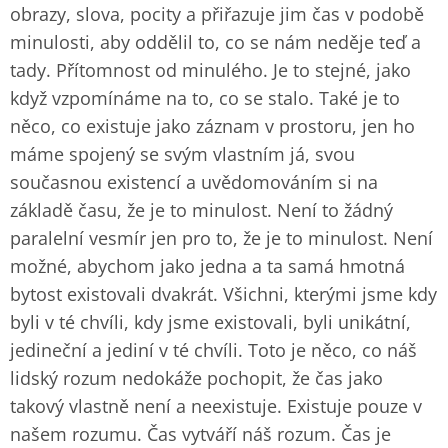
obrazy, slova, pocity a přiřazuje jim čas v podobě
minulosti, aby oddělil to, co se nám neděje teď a
tady. Přítomnost od minulého. Je to stejné, jako
když vzpomínáme na to, co se stalo. Také je to
něco, co existuje jako záznam v prostoru, jen ho
máme spojený se svým vlastním já, svou
současnou existencí a uvědomováním si na
základě času, že je to minulost. Není to žádný
paralelní vesmír jen pro to, že je to minulost. Není
možné, abychom jako jedna a ta samá hmotná
bytost existovali dvakrát. Všichni, kterými jsme kdy
byli v té chvíli, kdy jsme existovali, byli unikátní,
jedineční a jediní v té chvíli. Toto je něco, co náš
lidský rozum nedokáže pochopit, že čas jako
takový vlastně není a neexistuje. Existuje pouze v
našem rozumu. Čas vytváří náš rozum. Čas je