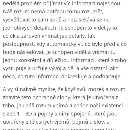
nedělá problém přijímat víc informací najednou.
Náš rozum nemá potřebu tomu rozumět,
vysvětlovat to sám sobě a nezasekává se na
jednotlivých detailech. Je schopen to vidět jako
celek a zároveň vnímat jak detaily, tak
posloupnost, kdy automaticky ví, co bylo před a co
bude následovat. Je schopen vidět a vnímat tu
jednu konkrétní a důležitou informaci, která z toho
vystupuje a určuje vývoj a děj a vše ostatní jako
něco, co tuto informaci dokresluje a podbarvuje.
A vy si naivně myslíte, že když svůj mozek a rozum
zbavíte této ochranné clony, která je utvořena z
toho, jak náš rozum vnímá a chápe naši existenci
skrze 1 – 3D a pojmy s nimi spojené, které jsou
utvořeny z tělesných vjemů, pojmů a slov, a
napojíte se na všechny tyto energie v prostoru,