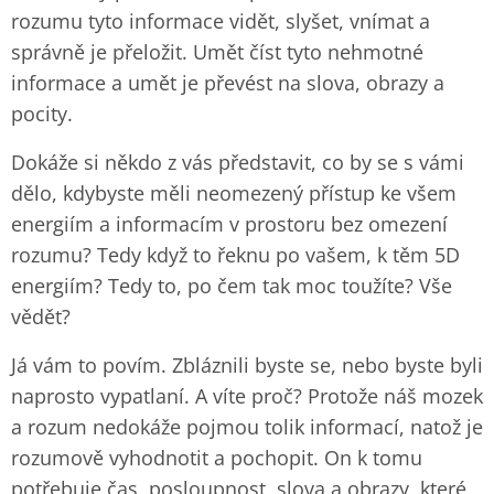
rozumu tyto informace vidět, slyšet, vnímat a
správně je přeložit. Umět číst tyto nehmotné
informace a umět je převést na slova, obrazy a
pocity.
Dokáže si někdo z vás představit, co by se s vámi
dělo, kdybyste měli neomezený přístup ke všem
energiím a informacím v prostoru bez omezení
rozumu? Tedy když to řeknu po vašem, k těm 5D
energiím? Tedy to, po čem tak moc toužíte? Vše
vědět?
Já vám to povím. Zbláznili byste se, nebo byste byli
naprosto vypatlaní. A víte proč? Protože náš mozek
a rozum nedokáže pojmou tolik informací, natož je
rozumově vyhodnotit a pochopit. On k tomu
potřebuje čas, posloupnost, slova a obrazy, které