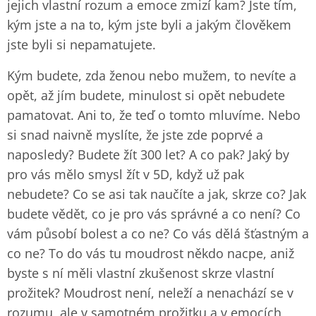
jejich vlastní rozum a emoce zmizí kam? Jste tím,
kým jste a na to, kým jste byli a jakým člověkem
jste byli si nepamatujete.
Kým budete, zda ženou nebo mužem, to nevíte a
opět, až jím budete, minulost si opět nebudete
pamatovat. Ani to, že teď o tomto mluvíme. Nebo
si snad naivně myslíte, že jste zde poprvé a
naposledy? Budete žít 300 let? A co pak? Jaký by
pro vás mělo smysl žít v 5D, když už pak
nebudete? Co se asi tak naučíte a jak, skrze co? Jak
budete vědět, co je pro vás správné a co není? Co
vám působí bolest a co ne? Co vás dělá šťastným a
co ne? To do vás tu moudrost někdo nacpe, aniž
byste s ní měli vlastní zkušenost skrze vlastní
prožitek? Moudrost není, neleží a nenachází se v
rozumu, ale v samotném prožitku a v emocích,