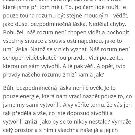
které jsme při tom měli. To, po čem lidé touží, je
pouze touha rozumu být stejně moudrým - vědět,
jako duše, bezpodmínečná láska. Nedělat chyby.
Bohužel, náš rozum není chopen vidět a pochopit
všechny situace a souvislosti najednou, jako to
umí láska. Natož se v nich vyznat. Náš rozum není
schopen vidět skutečnou pravdu. Vidí pouze tu,
kterou on sám vytvořil. A té pak věří. A opět, tyto
pravdy našeho rozumu zmizí kam a jak?
Bůh, bezpodmínečná láska není člověk. Je to
pouze energie, která nám vrací nazpět pouze to, co
jsme my sami vytvořili. A vy věříte tomu, že vás jen
tak předělá a vše, co jste doposud stvořili a
vytvořili zmizí, jako by se to nikdy nestalo? Vymaže
celý prostor a s ním i všechna naše já a jejich