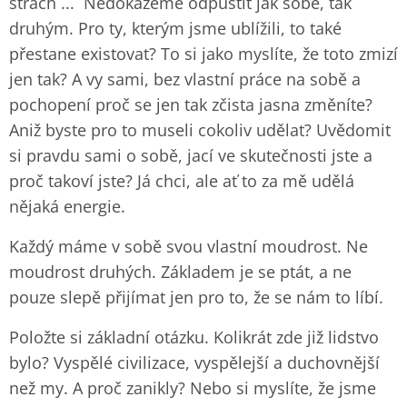
strach ... Nedokážeme odpustit jak sobě, tak
druhým. Pro ty, kterým jsme ublížili, to také
přestane existovat? To si jako myslíte, že toto zmizí
jen tak? A vy sami, bez vlastní práce na sobě a
pochopení proč se jen tak zčista jasna změníte?
Aniž byste pro to museli cokoliv udělat? Uvědomit
si pravdu sami o sobě, jací ve skutečnosti jste a
proč takoví jste? Já chci, ale ať to za mě udělá
nějaká energie.
Každý máme v sobě svou vlastní moudrost. Ne
moudrost druhých. Základem je se ptát, a ne
pouze slepě přijímat jen pro to, že se nám to líbí.
Položte si základní otázku. Kolikrát zde již lidstvo
bylo? Vyspělé civilizace, vyspělejší a duchovnější
než my. A proč zanikly? Nebo si myslíte, že jsme