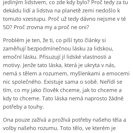
jediným lidstvem, co zde kdy bylo? Proč tedy za tu
dekádu lidí a lidstva na planetě zemi nedošlo k
tomuto vzestupu. Proč už tedy dávno nejsme v té
5D? Proč zrovna my a proč ne oni?
Problém je ten, že ti, co píší tyto články si
zaměňují bezpodmínečnou lásku za lidskou,
emoční lásku. Přisuzují jí lidské vlastnosti a
motivy. Jenže tato láska, která je ukryta v nás,
nemá s tělem a rozumem, myšlenkami a emocemi
nic společného. Existuje sama o sobě. Neřídí se
tím, co my jako člověk chceme, jak to chceme a
kdy to chceme. Tato láska nemá naprosto žádné
potřeby a touhy.
Ona pouze zažívá a prožívá potřeby našeho těla a
volby našeho rozumu. Toto tělo, ve kterém je