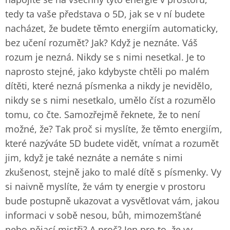
tedy ta vaše představa o 5D, jak se v ní budete
nacházet, že budete těmto energiím automaticky,
bez učení rozumět? Jak? Když je neznáte. Váš
rozum je nezná. Nikdy se s nimi nesetkal. Je to
naprosto stejné, jako kdybyste chtěli po malém
dítěti, které nezná písmenka a nikdy je nevidělo,
nikdy se s nimi nesetkalo, umělo číst a rozumělo
tomu, co čte. Samozřejmě řeknete, že to není
možné, že? Tak proč si myslíte, že těmto energiím,
které nazýváte 5D budete vidět, vnímat a rozumět
jim, když je také neznáte a nemáte s nimi
zkušenost, stejně jako to malé dítě s písmenky. Vy
si naivně myslíte, že vám ty energie v prostoru
bude postupně ukazovat a vysvětlovat vám, jakou
informaci v sobě nesou, bůh, mimozemšťané
nebo nějací mistři? A proč? Jen pro to, že vy