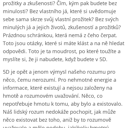
prožitky a zkušenosti? Čím, kým pak budete bez
minulosti? Bez vlastního já, které si uvědomuje
sebe sama skrze svůj vlastní prožitek? Bez svých
minulých já a jejich životů, zkušeností a prožitků?
Prázdnou schránkou, která nemá z čeho čerpat.
Toto jsou otázky, které si máte klást a na ně hledat
odpovědi. Toto je ta moudrost, po které toužíte a
myslíte si, že ji nabudete, když budete v 5D.
5D je opět a jenom výmysl našeho rozumu pro
něco, čemu nerozumí. Pro nehmotné energie a
informace, které existují a nejsou založeny na
hmotě a rozumovém uvažování. Něco, co
nepotřebuje hmotu k tomu, aby bylo a existovalo.
Náš lidský rozum nedokáže pochopit, jak může
něco existovat bez toho, aniž by to rozumově
uvažovalo a mělo podobu, jakýkoliv hmotný