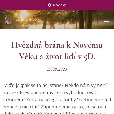
Novinky
zohran.cz
Hvězdná brána k Novému
Věku a život lidí v 5D.
29.08.2023
Takže jakpak se to asi stane? Někdo nám vymění
mozek? Přestaneme myslet a vyhodnocovat
rozumem? Zmizí naše ego a touhy? Nebudeme mít
emoce a nic cítit? Zapomeneme na to, co se nám
stalo a jak nám při tom bylo? Přestane existovat