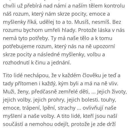
chvíli už přebírá nad námi a naším tělem kontrolu
náš rozum, který nám skrze pocity, emoce a
myšlenky říká, udělej to a to. Musíš, nesmíš. Bez
rozumu bychom umřeli hlady. Protože láska v nás
nemá tyto potřeby. Ty má naše tělo a k tomu
potřebujeme rozum, který nás na ně upozorní
skrze pocity a následné myšlenky, volbu a
rozhodnutí k činu a jednání.
Tito lidé nechápou, že v každém člověku je teď a
tady přítomen i každý, kým byli a má na ně vliv.
Muži, ženy, předčasně zemřelé děti, ... Jejich životy,
jejich volby, jejich prohry, jejich bolesti. touhy,
emoce, trápení, lpění, strachy ... ovlivňují naše
myšlení a naše volby. A tito lidé, kteří jsou naší
součástí a nemohou odejít, protože je zde drží