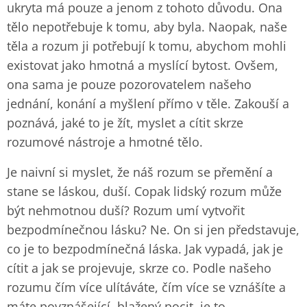
ukryta má pouze a jenom z tohoto důvodu. Ona
tělo nepotřebuje k tomu, aby byla. Naopak, naše
těla a rozum ji potřebují k tomu, abychom mohli
existovat jako hmotná a myslící bytost. Ovšem,
ona sama je pouze pozorovatelem našeho
jednání, konání a myšlení přímo v těle. Zakouší a
poznává, jaké to je žít, myslet a cítit skrze
rozumové nástroje a hmotné tělo.
Je naivní si myslet, že náš rozum se přemění a
stane se láskou, duší. Copak lidský rozum může
být nehmotnou duší? Rozum umí vytvořit
bezpodmínečnou lásku? Ne. On si jen představuje,
co je to bezpodmínečná láska. Jak vypadá, jak je
cítit a jak se projevuje, skrze co. Podle našeho
rozumu čím více ulítáváte, čím více se vznášíte a
máte povznášející, blažený pocit, je to