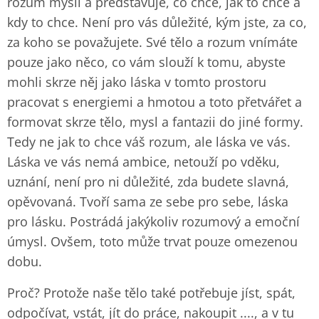
rozum myslí a představuje, co chce, jak to chce a
kdy to chce. Není pro vás důležité, kým jste, za co,
za koho se považujete. Své tělo a rozum vnímáte
pouze jako něco, co vám slouží k tomu, abyste
mohli skrze něj jako láska v tomto prostoru
pracovat s energiemi a hmotou a toto přetvářet a
formovat skrze tělo, mysl a fantazii do jiné formy.
Tedy ne jak to chce váš rozum, ale láska ve vás.
Láska ve vás nemá ambice, netouží po vděku,
uznání, není pro ni důležité, zda budete slavná,
opěvovaná. Tvoří sama ze sebe pro sebe, láska
pro lásku. Postrádá jakýkoliv rozumový a emoční
úmysl. Ovšem, toto může trvat pouze omezenou
dobu.
Proč? Protože naše tělo také potřebuje jíst, spát,
odpočívat, vstát, jít do práce, nakoupit ...., a v tu