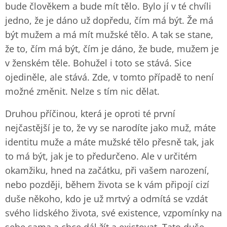
bude člověkem a bude mít tělo. Bylo jí v té chvíli
jedno, že je dáno už dopředu, čím má být. Že má
být mužem a má mít mužské tělo. A tak se stane,
že to, čím má být, čím je dáno, že bude, mužem je
v ženském těle. Bohužel i toto se stává. Sice
ojediněle, ale stává. Zde, v tomto případě to není
možné změnit. Nelze s tím nic dělat.
Druhou příčinou, která je oproti té první
nejčastější je to, že vy se narodíte jako muž, máte
identitu muže a máte mužské tělo přesně tak, jak
to má být, jak je to předurčeno. Ale v určitém
okamžiku, hned na začátku, při vašem narození,
nebo později, během života se k vám připojí cizí
duše někoho, kdo je už mrtvý a odmítá se vzdát
svého lidského života, své existence, vzpomínky na