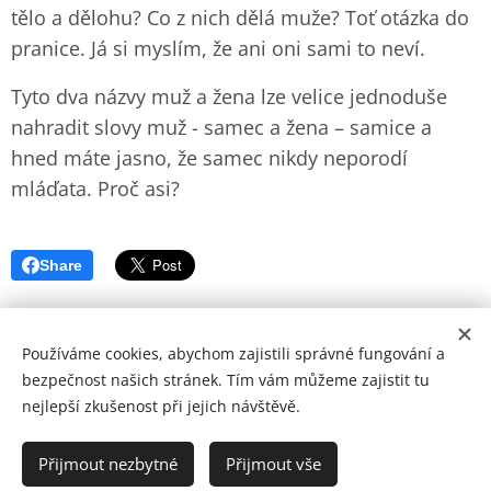
tělo a dělohu? Co z nich dělá muže? Toť otázka do
pranice. Já si myslím, že ani oni sami to neví.
Tyto dva názvy muž a žena lze velice jednoduše
nahradit slovy muž - samec a žena – samice a
hned máte jasno, že samec nikdy neporodí
mláďata. Proč asi?
Share
Používáme cookies, abychom zajistili správné fungování a
bezpečnost našich stránek. Tím vám můžeme zajistit tu
nejlepší zkušenost při jejich návštěvě.
© Copyright by Zohran 2024 | Všechna práva vyhrazena.
Cookies
Přijmout nezbytné
Přijmout vše