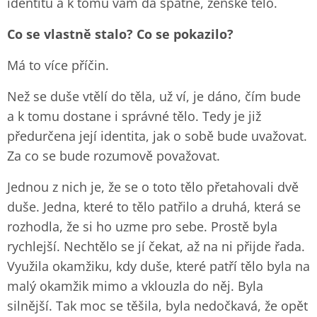
identitu a k tomu vám dá špatné, ženské tělo.
Co se vlastně stalo? Co se pokazilo?
Má to více příčin.
Než se duše vtělí do těla, už ví, je dáno, čím bude
a k tomu dostane i správné tělo. Tedy je již
předurčena její identita, jak o sobě bude uvažovat.
Za co se bude rozumově považovat.
Jednou z nich je, že se o toto tělo přetahovali dvě
duše. Jedna, které to tělo patřilo a druhá, která se
rozhodla, že si ho uzme pro sebe. Prostě byla
rychlejší. Nechtělo se jí čekat, až na ni přijde řada.
Využila okamžiku, kdy duše, které patří tělo byla na
malý okamžik mimo a vklouzla do něj. Byla
silnější. Tak moc se těšila, byla nedočkavá, že opět