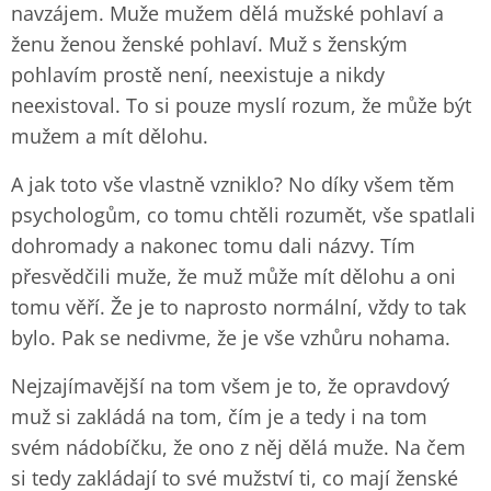
navzájem. Muže mužem dělá mužské pohlaví a
ženu ženou ženské pohlaví. Muž s ženským
pohlavím prostě není, neexistuje a nikdy
neexistoval. To si pouze myslí rozum, že může být
mužem a mít dělohu.
A jak toto vše vlastně vzniklo? No díky všem těm
psychologům, co tomu chtěli rozumět, vše spatlali
dohromady a nakonec tomu dali názvy. Tím
přesvědčili muže, že muž může mít dělohu a oni
tomu věří. Že je to naprosto normální, vždy to tak
bylo. Pak se nedivme, že je vše vzhůru nohama.
Nejzajímavější na tom všem je to, že opravdový
muž si zakládá na tom, čím je a tedy i na tom
svém nádobíčku, že ono z něj dělá muže. Na čem
si tedy zakládají to své mužství ti, co mají ženské