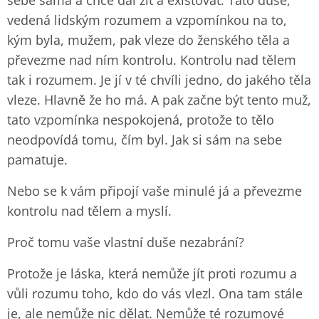
sebe sama a chce dál žít a existovat. Tato duše,
vedená lidským rozumem a vzpomínkou na to,
kým byla, mužem, pak vleze do ženského těla a
převezme nad ním kontrolu. Kontrolu nad tělem
tak i rozumem. Je jí v té chvíli jedno, do jakého těla
vleze. Hlavně že ho má. A pak začne být tento muž,
tato vzpomínka nespokojená, protože to tělo
neodpovídá tomu, čím byl. Jak si sám na sebe
pamatuje.
Nebo se k vám připojí vaše minulé já a převezme
kontrolu nad tělem a myslí.
Proč tomu vaše vlastní duše nezabrání?
Protože je láska, která nemůže jít proti rozumu a
vůli rozumu toho, kdo do vás vlezl. Ona tam stále
je, ale nemůže nic dělat. Nemůže té rozumové