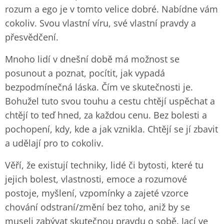
rozum a ego je v tomto velice dobré. Nabídne vám
cokoliv. Svou vlastní víru, své vlastní pravdy a
přesvědčení.
Mnoho lidí v dnešní době má možnost se
posunout a poznat, pocítit, jak vypadá
bezpodmínečná láska. Čím ve skutečnosti je.
Bohužel tuto svou touhu a cestu chtějí uspěchat a
chtějí to teď hned, za každou cenu. Bez bolesti a
pochopení, kdy, kde a jak vznikla. Chtějí se jí zbavit
a udělají pro to cokoliv.
Věří, že existují techniky, lidé či bytosti, které tu
jejich bolest, vlastnosti, emoce a rozumové
postoje, myšlení, vzpomínky a zajeté vzorce
chování odstraní/změní bez toho, aniž by se
museli zabývat skutečnou pravdu o sobě. Jací ve