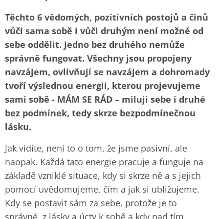
Těchto 6 vědomých, pozitivních postojů a činů
vůči sama sobě i vůči druhým není možné od
sebe oddělit. Jedno bez druhého nemůže
správně fungovat. Všechny jsou propojeny
navzájem, ovlivňují se navzájem a dohromady
tvoří výslednou energii, kterou projevujeme
sami sobě - MÁM SE RÁD – miluji sebe i druhé
bez podmínek, tedy skrze bezpodmínečnou
lásku.
Jak vidíte, není to o tom, že jsme pasivní, ale
naopak. Každá tato energie pracuje a funguje na
základě vzniklé situace, kdy si skrze ně a s jejich
pomocí uvědomujeme, čím a jak si ubližujeme.
Kdy se postavit sám za sebe, protože je to
správné, z lásky a úcty k sobě a kdy nad tím