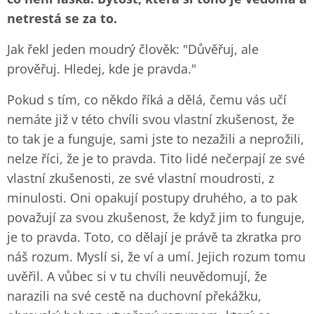
netrestá se za to.
Jak řekl jeden moudrý člověk: "Důvěřuj, ale
prověřuj. Hledej, kde je pravda."
Pokud s tím, co někdo říká a dělá, čemu vás učí
nemáte již v této chvíli svou vlastní zkušenost, že
to tak je a funguje, sami jste to nezažili a neprožili,
nelze říci, že je to pravda. Tito lidé nečerpají ze své
vlastní zkušenosti, ze své vlastní moudrosti, z
minulosti. Oni opakují postupy druhého, a to pak
považují za svou zkušenost, že když jim to funguje,
je to pravda. Toto, co dělají je právě ta zkratka pro
náš rozum. Myslí si, že ví a umí. Jejich rozum tomu
uvěřil. A vůbec si v tu chvíli neuvědomují, že
narazili na své cestě na duchovní překážku,