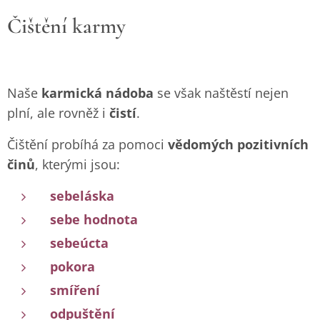
Čištění karmy
Naše
karmická nádoba
se však naštěstí nejen
plní, ale rovněž i
čistí
.
Čištění probíhá za pomoci
vědomých pozitivních
činů
, kterými jsou:
sebeláska
sebe hodnota
sebeúcta
pokora
smíření
odpuštění