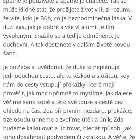
špatně je používáte a špatně je chápete. Tak se
může klidně stát, že prožijete život v iluzi rozumu,
že víte, kdo je Bůh, co je bezpodmínečná láska. V
iluzi ega, jak je dobré a vše ví a umí. Je tím
vyvoleným. Snažilo se a teď je odměněno. Je
duchovní. A tak dostanete v dalším životě novou
šanci.
Je potřeba si uvědomit, že duše si neplánuje
jednoduchou cestu, ale tu těžkou a složitou, kdy
nám do cesty vstupují překážky, které mají
prověřit, jak moc upřímně to myslíme. Jak dalece
věříme sami sobě a této své touze a cestě bez
ohledu na čas. Zda při prvním nezdaru, překážce,
tíze osudu uhneme a zvolíme útěk a únik. Zda
budeme kalkulovat a licitovat, hledat způsob, jak
toho dosáhnout podvodem či zkratkou. A věřte, že