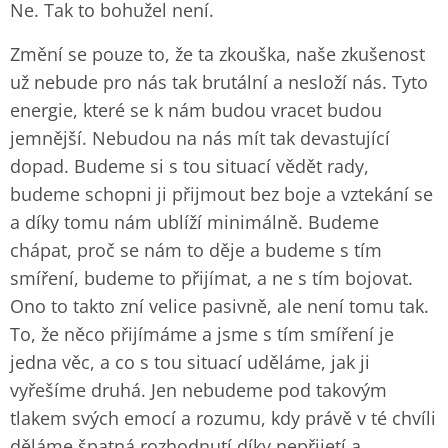
Ne. Tak to bohužel není.
Změní se pouze to, že ta zkouška, naše zkušenost
už nebude pro nás tak brutální a nesloží nás. Tyto
energie, které se k nám budou vracet budou
jemnější. Nebudou na nás mít tak devastující
dopad. Budeme si s tou situací vědět rady,
budeme schopni ji přijmout bez boje a vztekání se
a díky tomu nám ublíží minimálně. Budeme
chápat, proč se nám to děje a budeme s tím
smíření, budeme to přijímat, a ne s tím bojovat.
Ono to takto zní velice pasivně, ale není tomu tak.
To, že něco přijímáme a jsme s tím smíření je
jedna věc, a co s tou situací uděláme, jak ji
vyřešíme druhá. Jen nebudeme pod takovým
tlakem svých emocí a rozumu, kdy právě v té chvíli
děláme špatná rozhodnutí díky nepřijetí a