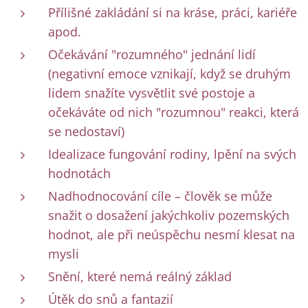
Přílišné zakládání si na kráse, práci, kariéře
apod.
Očekávání "rozumného" jednání lidí
(negativní emoce vznikají, když se druhým
lidem snažíte vysvětlit své postoje a
očekáváte od nich "rozumnou" reakci, která
se nedostaví)
Idealizace fungování rodiny, lpění na svých
hodnotách
Nadhodnocování cíle – člověk se může
snažit o dosažení jakýchkoliv pozemských
hodnot, ale při neúspěchu nesmí klesat na
mysli
Snění, které nemá reálný základ
Útěk do snů a fantazií