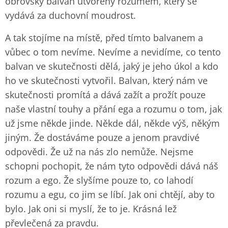
obrovský balvan utvořený rozumem, který se
vydává za duchovní moudrost.
A tak stojíme na místě, před tímto balvanem a
vůbec o tom nevíme. Nevíme a nevidíme, co tento
balvan ve skutečnosti dělá, jaký je jeho úkol a kdo
ho ve skutečnosti vytvořil. Balvan, který nám ve
skutečnosti promítá a dává zažít a prožít pouze
naše vlastní touhy a přání ega a rozumu o tom, jak
už jsme někde jinde. Někde dál, někde výš, někým
jiným. Že dostáváme pouze a jenom pravdivé
odpovědi. Že už na nás zlo nemůže. Nejsme
schopni pochopit, že nám tyto odpovědi dává náš
rozum a ego. Že slyšíme pouze to, co lahodí
rozumu a egu, co jim se líbí. Jak oni chtějí, aby to
bylo. Jak oni si myslí, že to je. Krásná lež
převlečená za pravdu.