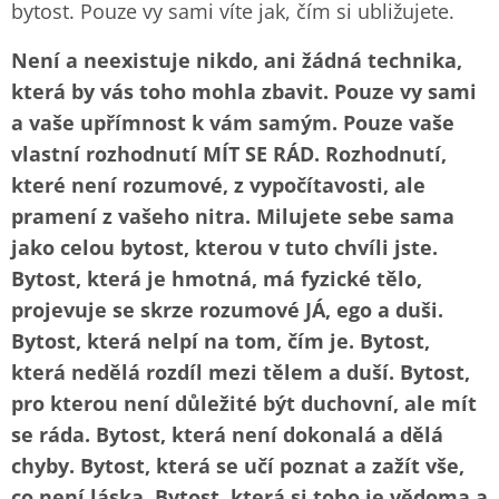
bytost. Pouze vy sami víte jak, čím si ubližujete.
Není a neexistuje nikdo, ani žádná technika,
která by vás toho mohla zbavit. Pouze vy sami
a vaše upřímnost k vám samým. Pouze vaše
vlastní rozhodnutí MÍT SE RÁD. Rozhodnutí,
které není rozumové, z vypočítavosti, ale
pramení z vašeho nitra. Milujete sebe sama
jako celou bytost, kterou v tuto chvíli jste.
Bytost, která je hmotná, má fyzické tělo,
projevuje se skrze rozumové JÁ, ego a duši.
Bytost, která nelpí na tom, čím je. Bytost,
která nedělá rozdíl mezi tělem a duší. Bytost,
pro kterou není důležité být duchovní, ale mít
se ráda. Bytost, která není dokonalá a dělá
chyby. Bytost, která se učí poznat a zažít vše,
co není láska. Bytost, která si toho je vědoma a