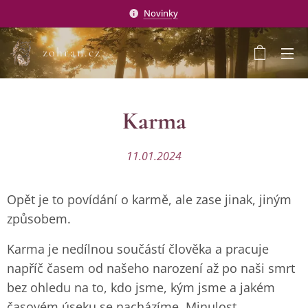
Novinky
zohran.cz
Karma
11.01.2024
Opět je to povídání o karmě, ale zase jinak, jiným
způsobem.
Karma je nedílnou součástí člověka a pracuje
napříč časem od našeho narození až po naši smrt
bez ohledu na to, kdo jsme, kým jsme a jakém
časovém úseku se nacházíme. Minulost,