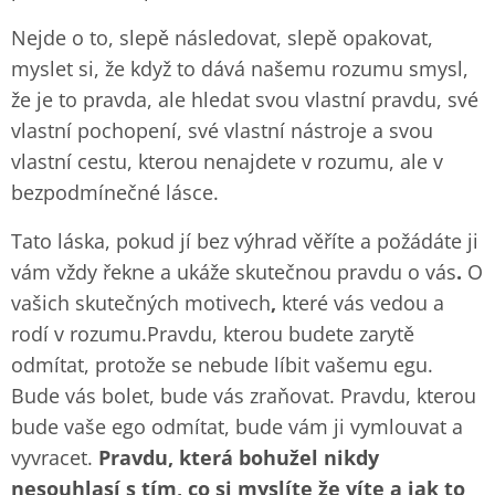
Nejde o to, slepě následovat, slepě opakovat,
myslet si, že když to dává našemu rozumu smysl,
že je to pravda, ale hledat svou vlastní pravdu, své
vlastní pochopení, své vlastní nástroje a svou
vlastní cestu, kterou nenajdete v rozumu, ale v
bezpodmínečné lásce.
Tato láska, pokud jí bez výhrad věříte a požádáte ji
vám vždy řekne a ukáže skutečnou pravdu o vás
.
O
vašich skutečných motivech
,
které vás vedou a
rodí v rozumu.Pravdu, kterou budete zarytě
odmítat, protože se nebude líbit vašemu egu.
Bude vás bolet, bude vás zraňovat. Pravdu, kterou
bude vaše ego odmítat, bude vám ji vymlouvat a
vyvracet.
Pravdu, která bohužel nikdy
nesouhlasí s tím, co si myslíte že víte a jak to