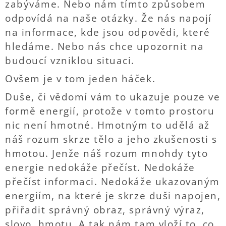
zabýváme. Nebo nám tímto způsobem
odpovídá na naše otázky. Že nás napojí
na informace, kde jsou odpovědi, které
hledáme. Nebo nás chce upozornit na
budoucí vzniklou situaci.
Ovšem je v tom jeden háček.
Duše, či vědomí vám to ukazuje pouze ve
formě energií, protože v tomto prostoru
nic není hmotné. Hmotným to udělá až
náš rozum skrze tělo a jeho zkušenosti s
hmotou. Jenže náš rozum mnohdy tyto
energie nedokáže přečíst. Nedokáže
přečíst informaci. Nedokáže ukazovaným
energiím, na které je skrze duši napojen,
přiřadit správný obraz, správný výraz,
slovo, hmotu. A tak nám tam vloží to, co