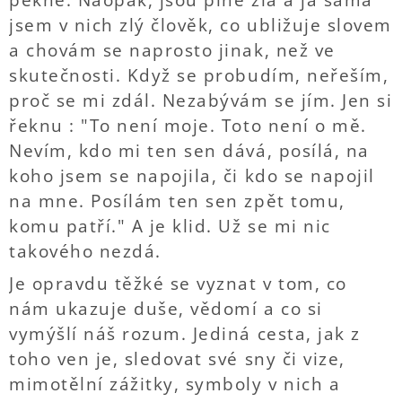
pěkné. Naopak, jsou plné zla a já sama
jsem v nich zlý člověk, co ubližuje slovem
a chovám se naprosto jinak, než ve
skutečnosti. Když se probudím, neřeším,
proč se mi zdál. Nezabývám se jím. Jen si
řeknu : "To není moje. Toto není o mě.
Nevím, kdo mi ten sen dává, posílá, na
koho jsem se napojila, či kdo se napojil
na mne. Posílám ten sen zpět tomu,
komu patří." A je klid. Už se mi nic
takového nezdá.
Je opravdu těžké se vyznat v tom, co
nám ukazuje duše, vědomí a co si
vymýšlí náš rozum. Jediná cesta, jak z
toho ven je, sledovat své sny či vize,
mimotělní zážitky, symboly v nich a