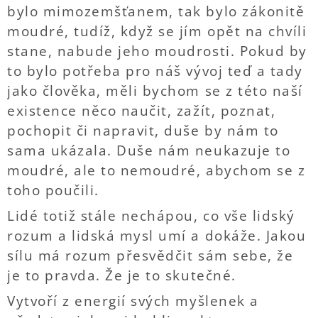
bylo mimozemšťanem, tak bylo zákonitě
moudré, tudíž, když se jím opět na chvíli
stane, nabude jeho moudrosti. Pokud by
to bylo potřeba pro náš vývoj teď a tady
jako člověka, měli bychom se z této naší
existence něco naučit, zažít, poznat,
pochopit či napravit, duše by nám to
sama ukázala. Duše nám neukazuje to
moudré, ale to nemoudré, abychom se z
toho poučili.
Lidé totiž stále nechápou, co vše lidský
rozum a lidská mysl umí a dokáže. Jakou
sílu má rozum přesvědčit sám sebe, že
je to pravda. Že je to skutečné.
Vytvoří z energií svých myšlenek a