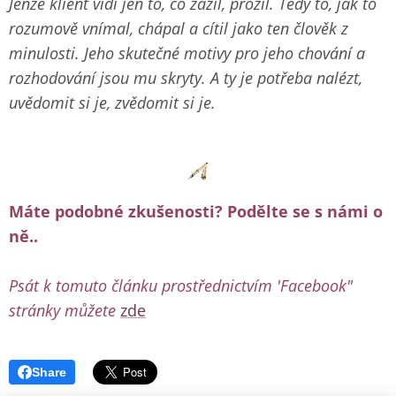
Jenže klient
vidí
jen to, co zažil, prožil. Tedy to, jak to
rozumově vnímal, chápal a cítil jako ten člověk z
minulosti. Jeho skutečné motivy pro jeho chování a
rozhodování jsou mu skryty. A ty je potřeba nalézt,
uvědomit si je, zvědomit si je.
Máte podobné zkušenosti? Podělte se s námi o
ně..
Psát k tomuto článku prostřednictvím 'Facebook"
stránky můžete
zde
Share