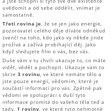
a jste schopni si tyto své dvě existence
uvědomit a od sebe oddělit, vnímat je
samostatně.
Třetí rovina je
, že se jen jako energie,
pozorovatel celého děje díváte odněkud
zvenčí na toho, kdo jako vy někde jinde
prožívá a zažívá probíhající děj. Jako
když sledujete film o vás, bez vás.
Duše vám v tu chvíli ukazuje to, co máte
vidět, vědět a pochopit. Ukazuje vám to
skrze
3 rovinu
, ve které nemáte tělo a
jste pouze energií, vědomím, které je
součástí informací pro vás. Zpětně pak
vědomí ve spolupráci s duší tyto
informace promítá do vašeho těla teď a
tady,
1 roviny
, ve které tyto nehmotné