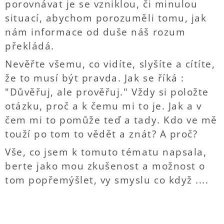
porovnávat je se vzniklou, či minulou
situací, abychom porozuměli tomu, jak
nám informace od duše náš rozum
překládá.
Nevěřte všemu, co vidíte, slyšíte a cítíte,
že to musí být pravda. Jak se říká :
"Důvěřuj, ale prověřuj." Vždy si položte
otázku, proč a k čemu mi to je. Jak a v
čem mi to pomůže teď a tady. Kdo ve mě
touží po tom to vědět a znát? A proč?
Vše, co jsem k tomuto tématu napsala,
berte jako mou zkušenost a možnost o
tom popřemýšlet, vy smyslu co když ....