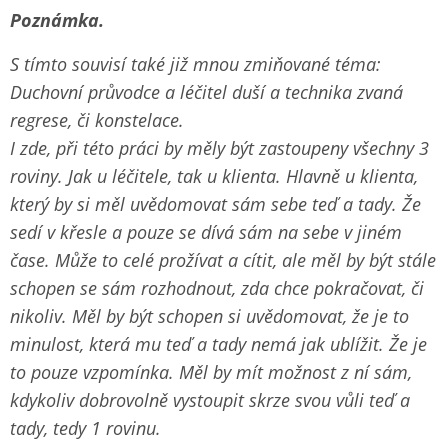
Poznámka.
S tímto souvisí také již mnou zmiňované téma:
Duchovní průvodce a léčitel duší a technika zvaná
regrese, či konstelace.
I zde, při této práci by měly být zastoupeny všechny 3
roviny. Jak u léčitele, tak u klienta. Hlavně u klienta,
který by si měl uvědomovat sám sebe teď a tady. Že
sedí v křesle a pouze se dívá sám na sebe v jiném
čase. Může to celé prožívat a cítit, ale měl by být stále
schopen se sám rozhodnout, zda chce pokračovat, či
nikoliv. Měl by být schopen si uvědomovat, že je to
minulost, která mu teď a tady nemá jak ublížit. Že je
to pouze vzpomínka. Měl by mít možnost z ní sám,
kdykoliv dobrovolně vystoupit skrze svou vůli teď a
tady, tedy 1 rovinu.