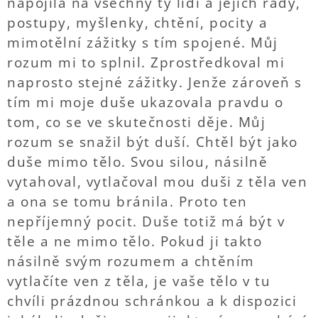
napojila na všechny ty lidi a jejich rady,
postupy, myšlenky, chtění, pocity a
mimotělní zážitky s tím spojené. Můj
rozum mi to splnil. Zprostředkoval mi
naprosto stejné zážitky. Jenže zároveň s
tím mi moje duše ukazovala pravdu o
tom, co se ve skutečnosti děje. Můj
rozum se snažil být duší. Chtěl být jako
duše mimo tělo. Svou silou, násilně
vytahoval, vytlačoval mou duši z těla ven
a ona se tomu bránila. Proto ten
nepříjemný pocit. Duše totiž má být v
těle a ne mimo tělo. Pokud ji takto
násilně svým rozumem a chtěním
vytlačíte ven z těla, je vaše tělo v tu
chvíli prázdnou schránkou a k dispozici