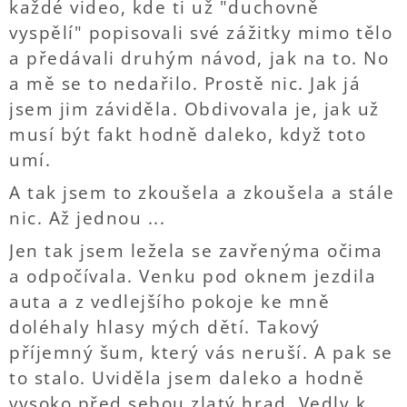
každé video, kde ti už "duchovně
vyspělí" popisovali své zážitky mimo tělo
a předávali druhým návod, jak na to. No
a mě se to nedařilo. Prostě nic. Jak já
jsem jim záviděla. Obdivovala je, jak už
musí být fakt hodně daleko, když toto
umí.
A tak jsem to zkoušela a zkoušela a stále
nic. Až jednou ...
Jen tak jsem ležela se zavřenýma očima
a odpočívala. Venku pod oknem jezdila
auta a z vedlejšího pokoje ke mně
doléhaly hlasy mých dětí. Takový
příjemný šum, který vás neruší. A pak se
to stalo. Uviděla jsem daleko a hodně
vysoko před sebou zlatý hrad. Vedly k