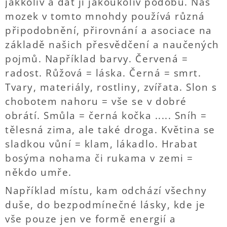
jakkoliv a dát jí jakoukoliv podobu. Náš
mozek v tomto mnohdy používá různá
připodobnění, přirovnání a asociace na
základě našich přesvědčení a naučených
pojmů. Například barvy. Červená =
radost. Růžová = láska. Černá = smrt.
Tvary, materiály, rostliny, zvířata. Slon s
chobotem nahoru = vše se v dobré
obrátí. Smůla = černá kočka ..... Sníh =
tělesná zima, ale také droga. Květina se
sladkou vůní = klam, lákadlo. Hrabat
bosýma nohama či rukama v zemi =
někdo umře.
Například místu, kam odchází všechny
duše, do bezpodmínečné lásky, kde je
vše pouze jen ve formě energií a