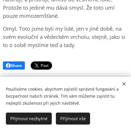
Protože to jediné mu dává smysl. Že toto umí
pouze mimozemšťané.
Omyl. Toto jsme byli my lidé, jen v jiné době, na
svém evoluční a vědeckém vrcholu, stejně, jako si
to o sobě myslíme teď a tady.
Share
Používáme cookies, abychom zajistili správné fungování a
bezpečnost našich stránek. Tím vám můžeme zajistit tu
nejlepší zkušenost při jejich návštěvě.
© Copyright by Zohran 2024 | Všechna práva vyhrazena.
Cookies
Přijmout nezbytné
Přijmout vše
Jazyky