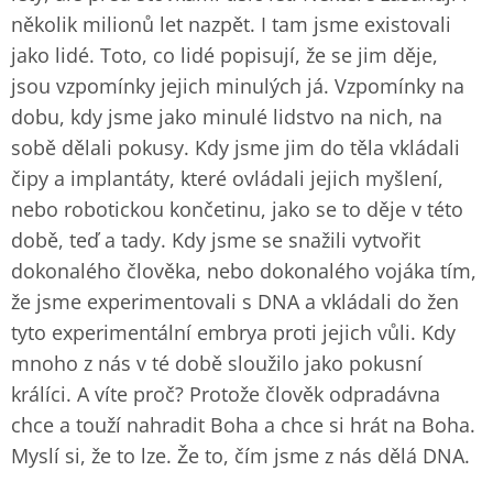
několik milionů let nazpět. I tam jsme existovali
jako lidé. Toto, co lidé popisují, že se jim děje,
jsou vzpomínky jejich minulých já. Vzpomínky na
dobu, kdy jsme jako minulé lidstvo na nich, na
sobě dělali pokusy. Kdy jsme jim do těla vkládali
čipy a implantáty, které ovládali jejich myšlení,
nebo robotickou končetinu, jako se to děje v této
době, teď a tady. Kdy jsme se snažili vytvořit
dokonalého člověka, nebo dokonalého vojáka tím,
že jsme experimentovali s DNA a vkládali do žen
tyto experimentální embrya proti jejich vůli. Kdy
mnoho z nás v té době sloužilo jako pokusní
králíci. A víte proč? Protože člověk odpradávna
chce a touží nahradit Boha a chce si hrát na Boha.
Myslí si, že to lze. Že to, čím jsme z nás dělá DNA.