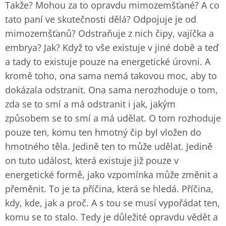
Takže? Mohou za to opravdu mimozemšťané? A co
tato paní ve skutečnosti dělá? Odpojuje je od
mimozemšťanů? Odstraňuje z nich čipy, vajíčka a
embrya? Jak? Když to vše existuje v jiné době a teď
a tady to existuje pouze na energetické úrovni. A
kromě toho, ona sama nemá takovou moc, aby to
dokázala odstranit. Ona sama nerozhoduje o tom,
zda se to smí a má odstranit i jak, jakým
způsobem se to smí a má udělat. O tom rozhoduje
pouze ten, komu ten hmotný čip byl vložen do
hmotného těla. Jedině ten to může udělat. Jedině
on tuto událost, která existuje již pouze v
energetické formě, jako vzpomínka může změnit a
přeměnit. To je ta příčina, která se hledá. Příčina,
kdy, kde, jak a proč. A s tou se musí vypořádat ten,
komu se to stalo. Tedy je důležité opravdu vědět a