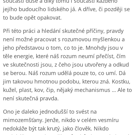
součástí duše a díky tomu i součástí každého
jejího budoucího lidského já. A dříve, či později se
to bude opět opakovat.
Při této práci a hledání skutečné příčiny, pravdy
není možné pracovat s rozumovou myšlenkou a
jeho představou o tom, co to je. Mnohdy jsou v
těle energie, které náš rozum neumí přečíst, čím
ve skutečnosti jsou, z čeho jsou utvořeny a odkud
se berou. Náš rozum udělá pouze to, co umí. Dá
jim takovou hmotnou podobu, kterou zná. Kostku,
kužel, plast, kov, čip, nějaký mechanismus … Ale to
není skutečná pravda.
Ono je daleko jednodušší to svést na
mimozemšťany. Jenže, nikdo v celém vesmíru
nedokáže být tak krutý, jako člověk. Nikdo