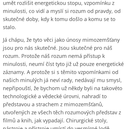
umět rozlišit energetickou stopu, vzpomínku z
minulosti, co vidí a myslí si rozum od pravdy, od
skutečné doby, kdy k tomu došlo a komu se to
stalo.
Já chápu, že tyto věci jako únosy mimozemšťany
jsou pro nás skutečné. Jsou skutečné pro náš
rozum. Protože náš rozum nemá přístup k
minulosti, neumí číst tyto již už pouze energetické
záznamy. A protože si s těmito vzpomínkami od
našich minulých já neví rady, nedávají mu smysl,
nepřipouští, že bychom už někdy byli na takovéto
technologické a vědecké úrovni, nahradí to
představou a strachem z mimozemšťanů,
utvořených ze všech těch rozumových představ z
filmů a knih, jak vypadají. Chirurgické stoly,
nástroje a přístroje umístí do vesmírné lodě.