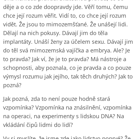
děje a o co zde doopravdy jde. Věří tomu, čemu
chce její rozum věřit. Vidí to, co chce její rozum
vidět. Že jsou to mimozemšťané. Že unášejí lidi.
Dělají na nich pokusy. Dávají jim do těla
implantáty. Unáší ženy za účelem sexu. Dávají jim
do těl svá mimozemská vajíčka a embrya. Ale? Je
to pravda? Jak ví, že je to pravda? Má nástroje a
schopnosti, aby poznala, co je pravda a co pouze
výmysl rozumu jak jejího, tak těch druhých? Jak to
pozná?
Jak pozná, zda to není pouze hodně stará
vzpomínka? Vzpomínka na znásilnění, vzpomínka
na operaci, na experimenty s lidskou DNA? Na
vkládání čipů lidmi do lidí?
Vy si myslíte, že jsme zde jako lidstvo poprvé? Že