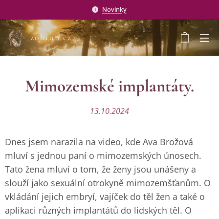
Novinky
zohran.cz
Mimozemské implantáty.
13.10.2024
Dnes jsem narazila na video, kde Ava Brožová
mluví s jednou paní o mimozemských únosech.
Tato žena mluví o tom, že ženy jsou unášeny a
slouží jako sexuální otrokyně mimozemšťanům. O
vkládání jejich embryí, vajíček do těl žen a také o
aplikaci různých implantátů do lidských těl. O