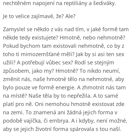
nechtěném napojení na reptiliány a šediváky.
Je to velice zajímavé, že? Ale?
Zamyslel se někdo z vás nad tím, v jaké formě tam
někde tedy existujete? Hmotně, nebo nehmotně?
Pokud bychom tam existovali nehmotně, co by z
toho ti mimozemšťané měli? Jak by si asi ten sex
užili? A potřebují vůbec sex? Rodí se stejným
způsobem, jako my? Hmotně? To nikdo neumí,
změnit nás, naše hmotné tělo na nehmotné, aby
bylo pouze ve formě energie. A zhmotnit nás tam
na místě? Naše těla by to nepřežila. A to samé
platí pro ně. Oni nemohou hmotně existovat zde
na zemi. To znamená ani žádná jejich forma v
podobě vajíčka, či embrya. A i kdyby, není možné,
aby se jejich životní forma spárovala s tou naší.