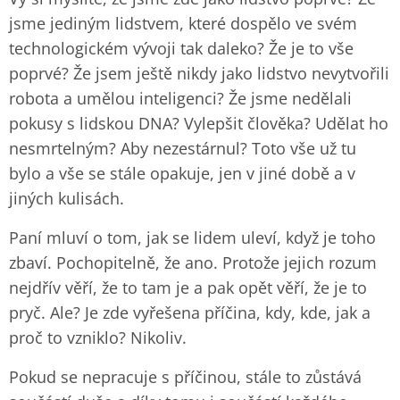
jsme jediným lidstvem, které dospělo ve svém
technologickém vývoji tak daleko? Že je to vše
poprvé? Že jsem ještě nikdy jako lidstvo nevytvořili
robota a umělou inteligenci? Že jsme nedělali
pokusy s lidskou DNA? Vylepšit člověka? Udělat ho
nesmrtelným? Aby nezestárnul? Toto vše už tu
bylo a vše se stále opakuje, jen v jiné době a v
jiných kulisách.
Paní mluví o tom, jak se lidem uleví, když je toho
zbaví. Pochopitelně, že ano. Protože jejich rozum
nejdřív věří, že to tam je a pak opět věří, že je to
pryč. Ale? Je zde vyřešena příčina, kdy, kde, jak a
proč to vzniklo? Nikoliv.
Pokud se nepracuje s příčinou, stále to zůstává