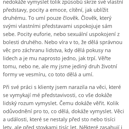
nedokáže vymyslet tolik způsobů skrze své vlastní
představy, pocity a emoce, cítění, jak ublížit
druhému. To umí pouze člověk. Člověk, který
svými vlastními představami uspokojuje sám
sebe. Pocity euforie, nebo sexuální uspokojení z
bolesti druhého. Nebo víra v to, že dělá správnou
věc pro záchranu lidstva, kdy dělá pokusy na
lidech a je mu naprosto jedno, jak trpí. Věřte
tomu, nebo ne, ale my jsme jediný druh životní
formy ve vesmíru, co toto dělá a umí.
Při své práci s klienty jsem narazila na věci, které
se vymykají mé představivosti, co vše dokáže
lidský rozum vymyslet. Čemu dokáže věřit. Kolik
odůvodnění pro to, co dělá, dokáže vymyslet. Věci
a události, které se nestaly před sto nebo tisíci
lety, ale před stovkami tisíc let. Některé zasahují i