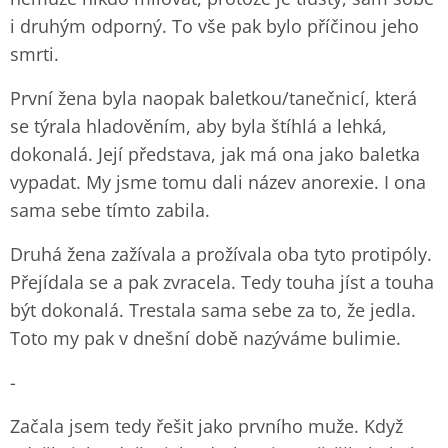
i druhým odporný. To vše pak bylo příčinou jeho
smrti.
První žena byla naopak baletkou/tanečnicí, která
se týrala hladověním, aby byla štíhlá a lehká,
dokonalá. Její představa, jak má ona jako baletka
vypadat. My jsme tomu dali název anorexie. I ona
sama sebe tímto zabila.
Druhá žena zažívala a prožívala oba tyto protipóly.
Přejídala se a pak zvracela. Tedy touha jíst a touha
být dokonalá. Trestala sama sebe za to, že jedla.
Toto my pak v dnešní době nazýváme bulimie.
-
Začala jsem tedy řešit jako prvního muže. Když