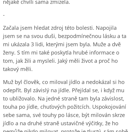
nějaké chvíli sama zmizela.
-
Začala jsem hledat zdroj této bolesti. Napojila
jsem se na svou duši, bezpodmínečnou lásku a ta
mi ukázala 3 lidi, kterými jsem byla. Muže a dvě
ženy. S tím mi také poskytla hrubé informace o
tom, jak žili a mysleli. Jaký měli život a proč ho
takový měli.
Muž byl člověk, co miloval jídlo a nedokázal si ho
odepřít. Byl závislý na jídle. Přejídal se, i když mu
to ubližovalo. Na jedné straně tam byla závislost,
touha po jídle, chuťových požitcích. Uspokojování
sebe sama, své touhy po lásce, být milován skrze
jídlo a na druhé straně ustavičné výčitky, že ho
nemůže nikdo milovat, protože je tlustý, sám sobě