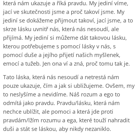
která nám ukazuje a říká pravdu. My jediní víme,
jací ve skutečnosti jsme a proč takoví jsme. My
jediní se dokážeme přijmout takoví, jací jsme, a to
skrze lásku uvnitř nás, která nás nesoudí, ale
přijímá. My jediní si můžeme dát takovou lásku,
kterou potřebujeme s pomocí lásky v nás, s
pomocí duše a jejího přijetí našich myšlenek,
emocí a tužeb. Jen ona ví a zná, proč tomu tak je.
Tato láska, která nás nesoudí a netrestá nám
pouze ukazuje, čím a jak si ubližujeme. Ovšem, my
to neslyšíme a nevidíme. Náš rozum a ego to
odmítá jako pravdu. Pravdu/lásku, která nám
nechce ublížit, ale pomoci a která jde proti
pravdám/lžím rozumu a ega, které touží nahradit
duši a stát se láskou, aby nikdy nezaniklo.