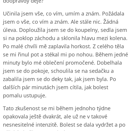
doopravdy děje?
Učinila jsem vše, co vím, umím a znám. Požádala
jsem o vše, co vím a znám. Ale stále nic. Žádná
úleva. Doploužila jsem se do koupelny, sedla jsem
si na poklop záchodu a sklonila hlavu mezi kolena.
Po malé chvíli mě zaplavila horkost. Z celého těla
se mi řinul pot a stékal mi po nohou. Během jedné
minuty bylo mé oblečení promočené. Dobelhala
jsem se do pokoje, schoulila se na sedačku a
zabalila jsem se do deky tak, jak jsem byla. Po
dalších pár minutách jsem cítila, jak bolest
pomalu ustupuje.
Tato zkušenost se mi během jednoho týdne
opakovala ještě dvakrát, ale už ne v takové
nesnesitelné intenzitě. Bolest se dala vydržet a po