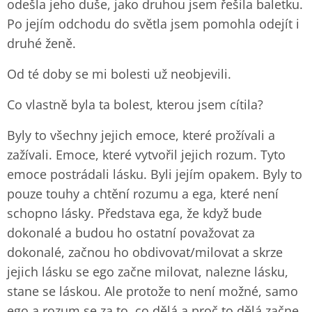
odešla jeho duše, jako druhou jsem řešila baletku.
Po jejím odchodu do světla jsem pomohla odejít i
druhé ženě.
Od té doby se mi bolesti už neobjevili.
Co vlastně byla ta bolest, kterou jsem cítila?
Byly to všechny jejich emoce, které prožívali a
zažívali. Emoce, které vytvořil jejich rozum. Tyto
emoce postrádali lásku. Byli jejím opakem. Byly to
pouze touhy a chtění rozumu a ega, které není
schopno lásky. Představa ega, že když bude
dokonalé a budou ho ostatní považovat za
dokonalé, začnou ho obdivovat/milovat a skrze
jejich lásku se ego začne milovat, nalezne lásku,
stane se láskou. Ale protože to není možné, samo
ego a rozum se za to, co dělá a proč to dělá začne