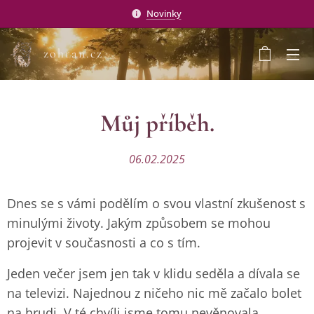
Novinky
zohran.cz
Můj příběh.
06.02.2025
Dnes se s vámi podělím o svou vlastní zkušenost s
minulými životy. Jakým způsobem se mohou
projevit v současnosti a co s tím.
Jeden večer jsem jen tak v klidu seděla a dívala se
na televizi. Najednou z ničeho nic mě začalo bolet
na hrudi. V té chvíli jsme tomu nevěnovala