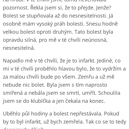
pozornost. Řekla jsem si, že to přejde. Jenže?
Bolest se stupňovala až do nesnesitelnosti. Já
osobně mám vysoký práh bolesti. Snesu hodně
velkou bolest oproti druhým. Tato bolest byla
opravdu silná, pro mě v té chvíli neúnosná,
nesnesitelná.
Napadlo mě v té chvíli, že je to infarkt. Jediné, co
mi v té chvíli proběhlo hlavou bylo, že to vydržím a
za malou chvíli bude po všem. Zemřu a už mě
nebude nic bolet. Byla jsem s tím naprosto
smířená a nebála jsem se smrti, umřít. Schoulila
jsem se do klubíčka a jen čekala na konec.
Uběhlo půl hodiny a bolest nepřestávala. Pokud
by to byl infarkt, už bych zemřela. Tak co se to tedy