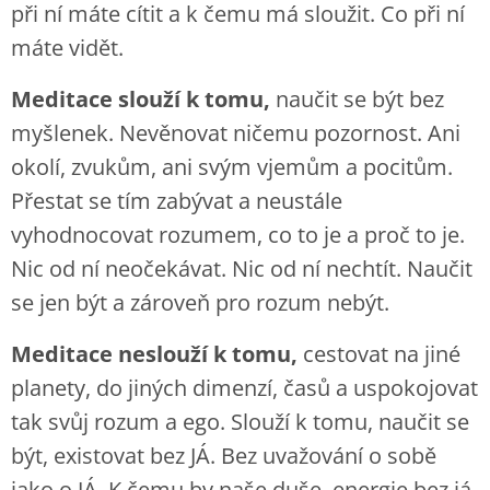
při ní máte cítit a k čemu má sloužit. Co při ní
máte vidět.
Meditace slouží k tomu,
naučit se být bez
myšlenek. Nevěnovat ničemu pozornost. Ani
okolí, zvukům, ani svým vjemům a pocitům.
Přestat se tím zabývat a neustále
vyhodnocovat rozumem, co to je a proč to je.
Nic od ní neočekávat. Nic od ní nechtít. Naučit
se jen být a zároveň pro rozum nebýt.
Meditace neslouží k tomu,
cestovat na jiné
planety, do jiných dimenzí, časů a uspokojovat
tak svůj rozum a ego. Slouží k tomu, naučit se
být, existovat bez JÁ. Bez uvažování o sobě
jako o JÁ. K čemu by naše duše, energie bez já