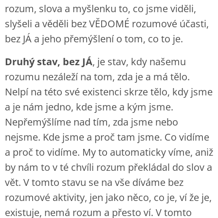
rozum, slova a myšlenku to, co jsme viděli,
slyšeli a věděli bez VĚDOMÉ rozumové účasti,
bez JÁ a jeho přemýšlení o tom, co to je.
Druhý stav, bez JÁ
, je stav, kdy našemu
rozumu nezáleží na tom, zda je a má tělo.
Nelpí na této své existenci skrze tělo, kdy jsme
a je nám jedno, kde jsme a kým jsme.
Nepřemýšlíme nad tím, zda jsme nebo
nejsme. Kde jsme a proč tam jsme. Co vidíme
a proč to vidíme. My to automaticky víme, aniž
by nám to v té chvíli rozum překládal do slov a
vět. V tomto stavu se na vše díváme bez
rozumové aktivity, jen jako něco, co je, ví že je,
existuje, nemá rozum a přesto ví. V tomto