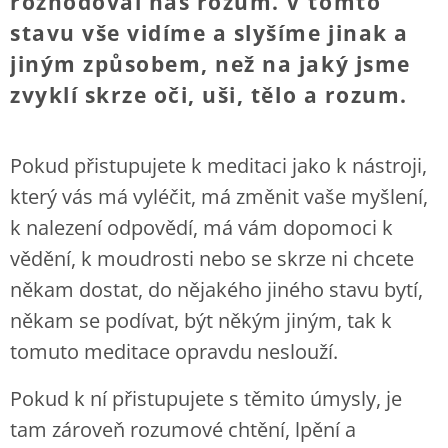
rozhodoval náš rozum. V tomto
stavu vše vidíme a slyšíme jinak a
jiným způsobem, než na jaký jsme
zvyklí skrze oči, uši, tělo a rozum.
Pokud přistupujete k meditaci jako k nástroji,
který vás má vyléčit, má změnit vaše myšlení,
k nalezení odpovědí, má vám dopomoci k
vědění, k moudrosti nebo se skrze ni chcete
někam dostat, do nějakého jiného stavu bytí,
někam se podívat, být někým jiným, tak k
tomuto meditace opravdu neslouží.
Pokud k ní přistupujete s těmito úmysly, je
tam zároveň rozumové chtění, lpění a