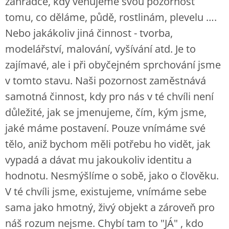
zahrádce, kdy věnujeme svou pozornost
tomu, co děláme, půdě, rostlinám, plevelu ….
Nebo jakákoliv jiná činnost - tvorba,
modelářství, malování, vyšívání atd. Je to
zajímavé, ale i při obyčejném sprchování jsme
v tomto stavu. Naši pozornost zaměstnává
samotná činnost, kdy pro nás v té chvíli není
důležité, jak se jmenujeme, čím, kým jsme,
jaké máme postavení. Pouze vnímáme své
tělo, aniž bychom měli potřebu ho vidět, jak
vypadá a dávat mu jakoukoliv identitu a
hodnotu. Nesmýšlíme o sobě, jako o člověku.
V té chvíli jsme, existujeme, vnímáme sebe
sama jako hmotný, živý objekt a zároveň pro
náš rozum nejsme. Chybí tam to "JÁ" , kdo