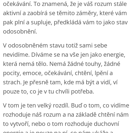
očekávání. To znamená, že je váš rozum stále
aktivní a zaobírá se těmito záměry, které vám
pak plní a supluje, předkládá vám to jako stav
odosobnění.
V odosobněném stavu totiž sami sebe
nevidíme. Díváme se na vše jen jako energie,
která nemá tělo. Nemá žádné touhy, žádné
pocity, emoce, očekávání, chtění, lpění a
strach. Je přesně tam, kde má být a vidí, ví
pouze to, co je v tu chvíli potřeba.
V tom je ten velký rozdíl. Buď o tom, co vidíme
rozhoduje náš rozum a na základě chtění nám
to vytvoří, nebo o tom rozhoduje duchovní
energie a je pouze na ní, co nám ukáže a