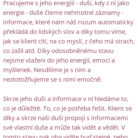
Pracujeme s jeho energiií - duší, kdy z ní jako
energie - duše čteme nehmotné záznamy -
informace, které nám náš rozum automaticky
překládá do lidských slov a díky tomu víme,
jak se klient cítí, na co myslí, z čeho má strach,
co zažil atd. Díky odosobněnému stavu
nejsme vtaženi do jeho energií, emocí a
myšlenek. Nesdílíme je s ním a
neztotožňujeme se s nimi emočně.
Skrze jeho duši a informace v ní hledáme to,
co je důležité. To, co je potřeba řešit. Klient se
díky a skrze naši duši propojí s informacemi
své vlastní duše a může tak vidět a vědět. V
tomto stavu pak oba vidíte buď stejné, nebo