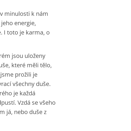
 v minulosti k nám
 jeho energie,
 I toto je karma, o
erém jsou uloženy
e, které měli tělo,
jsme prožili je
vrací všechny duše.
erého je každá
pustí. Vzdá se všeho
ým já, nebo duše z