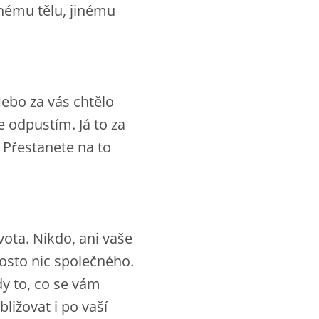
inému tělu, jinému
 Nebo za vás chtělo
e odpustím. Já to za
? Přestanete na to
vota. Nikdo, ani vaše
rosto nic společného.
dy to, co se vám
ližovat i po vaší