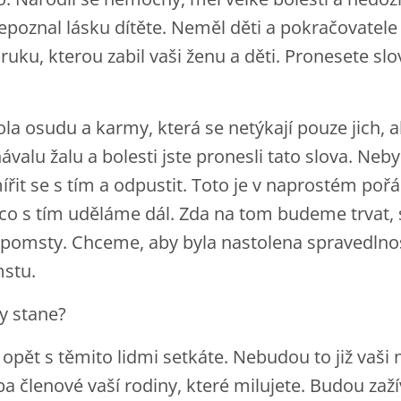
nepoznal lásku dítěte. Neměl děti a pokračovatele 
 ruku, kterou zabil vaši ženu a děti. Pronesete slo
kola osudu a karmy, která se netýkají pouze jich, 
návalu žalu a bolesti jste pronesli tato slova. Neby
mířit se s tím a odpustit. Toto je v naprostém poř
, co s tím uděláme dál. Zda na tom budeme trvat, s
pomsty. Chceme, aby byla nastolena spravedlno
mstu.
y stane?
 opět s těmito lidmi setkáte. Nebudou to již vaši 
ba členové vaší rodiny, které milujete. Budou zažív