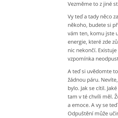
Vezměme to z jiné st
Vy teď a tady něco za
někoho, budete si př
vám ten, komu jste u
energie, které zde zůs
nic nekončí. Existuje
vzpomínka neodpust
A teď si uvědomte t
žádnou páru. Nevíte, 
bylo. Jak se cítil. Ja
tam v té chvíli měl. 
a emoce. A vy se teď 
Odpuštění může učini