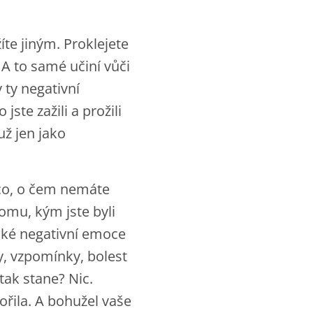
íte jiným. Proklejete
 A to samé učiní vůči
 ty negativní
jste zažili a prožili
už jen jako
ěco, o čem nemáte
komu, kým jste byli
 Jaké negativní emoce
ky, vzpomínky, bolest
tak stane? Nic.
ořila. A bohužel vaše