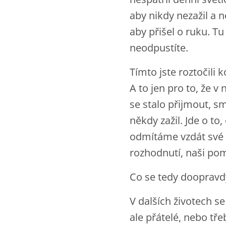
aby nikdy nezažil a 
aby přišel o ruku. Tu
neodpustíte.
Tímto jste roztočili 
A to jen pro to, že v 
se stalo přijmout, s
někdy zažil. Jde o to
odmítáme vzdát své 
rozhodnutí, naši po
Co se tedy doopravd
V dalších životech se
ale přátelé, nebo tře