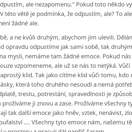
Odpustím, ale nezapomenu." Pokud toto někdo vys
 této větě je podmínka, že odpustím, ale? To ale 
ení žádné ale.
ě, a ne kvůli druhým, abychom jim ulevili. Dělám
ud opravdu odpustíme jak sami sobě, tak druhým
 na mysli, nemáme tam žádné emoce. Pokud nás
 pouze vzpomeneme, ale už se nás to netýká. Vůč
prostý klid. Tak jako cítíme klid vůči tomu, kdo 
 lásky, která toho druhého nesoudí a nemá potřebu
latě, trestu, potrestání, spravedlnosti je způsob
 a prožíváme ji znovu a zase. Prožíváme všechny t
ají tak další emoce jako hněv, vztek, nenávist, zlo
oufalství …. Všechny tyto emoce nám, našemu tělu
í v prostoru a pracují dál napříč časem.