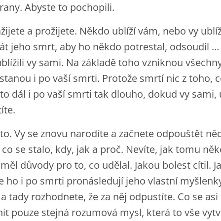
rany. Abyste to pochopili.
žijete a prožijete. Někdo ublíží vám, nebo vy ublíž
át jeho smrt, aby ho někdo potrestal, odsoudil …
blížili vy sami. Na základě toho vzniknou všechny
tanou i po vaší smrti. Protože smrtí nic z toho, co 
 to dál i po vaší smrti tak dlouho, dokud vy sami, 
íte.
oto. Vy se znovu narodíte a začnete odpouštět n
co se stalo, kdy, jak a proč. Nevíte, jak tomu ně
ké měl důvody pro to, co udělal. Jakou bolest cítil.
Že ho i po smrti pronásledují jeho vlastní myšlen
a tady rozhodnete, že za něj odpustíte. Co se asi 
t pouze stejná rozumová mysl, která to vše vytv