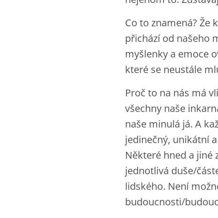
Co to znamená? Že k
přichází od našeho mi
myšlenky a emoce ovl
které se neustále ml
Proč to na nás má v
všechny naše inkarna
naše minulá já. A kaž
jedinečný, unikátní 
Některé hned a jiné z
jednotlivá duše/čás
lidského. Není možné
budoucnosti/budoucí