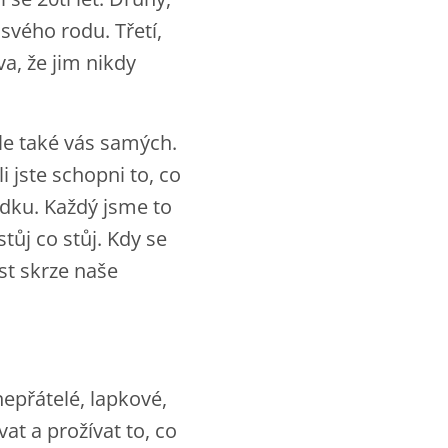
svého rodu. Třetí,
va, že jim nikdy
ale také vás samých.
li jste schopni to, co
ádku. Každý jsme to
tůj co stůj. Kdy se
st skrze naše
nepřátelé, lapkové,
at a prožívat to, co