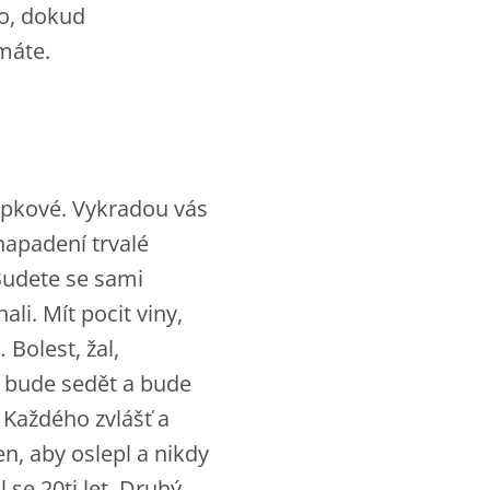
ho, dokud
máte.
apkové. Vykradou vás
 napadení trvalé
Budete se sami
ali. Mít pocit viny,
 Bolest, žal,
s bude sedět a bude
. Každého zvlášť a
en, aby oslepl a nikdy
 se 20ti let. Druhý,