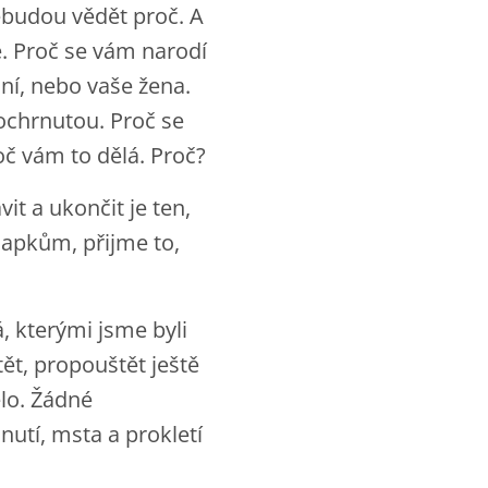
nebudou vědět proč. A
e. Proč se vám narodí
ní, nebo vaše žena.
 ochrnutou. Proč se
oč vám to dělá. Proč?
it a ukončit je ten,
 lapkům, přijme to,
, kterými jsme byli
tět, propouštět ještě
elo. Žádné
nutí, msta a prokletí