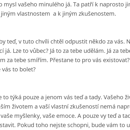
ko mysl vašeho minulého já. Ta patří k naprosto j
, k jiným vlastnostem a k jiným zkušenostem.
yby teď, v tuto chvíli chtěl odpustit někdo za vás.
 já. Lze to vůbec? Já to za tebe udělám. Já za teb
tím za tebe smířím. Přestane to pro vás existovat
 vás to bolet?
e to týká pouze a jenom vás teď a tady. Vašeho ži
vaším životem a vaší vlastní zkušeností nemá nap
 vaše myšlenky, vaše emoce. A pouze vy teď a ta
stavit. Pokud toho nejste schopni, bude vám to ub