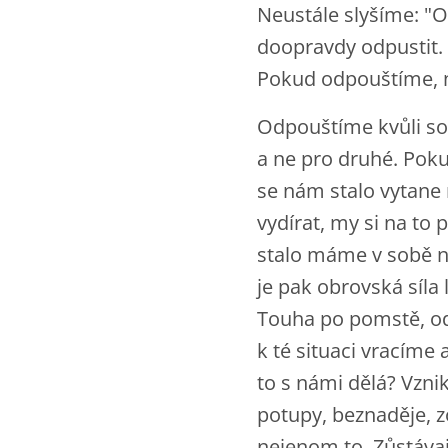
Neustále slyšíme: "
doopravdy odpustit. V
Pokud odpouštíme, n
Odpouštíme kvůli sob
a ne pro druhé. Pok
se nám stalo vytane
vydírat, my si na to
stalo máme v sobě na
je pak obrovská síla
Touha po pomstě, odp
k té situaci vracíme
to s námi dělá? Vznik
potupy, beznaděje, z
nejenom to. Zůstávaj