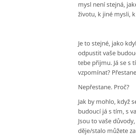
mysl není stejná, ja
životu, k jiné mysli
Je to stejné, jako kd
odpustit vaše budoucí
tebe přijmu. Já se s 
vzpomínat? Přestane
Nepřestane. Proč?
Jak by mohlo, když s
budoucí já s tím, s 
Jsou to vaše důvody,
děje/stalo můžete za