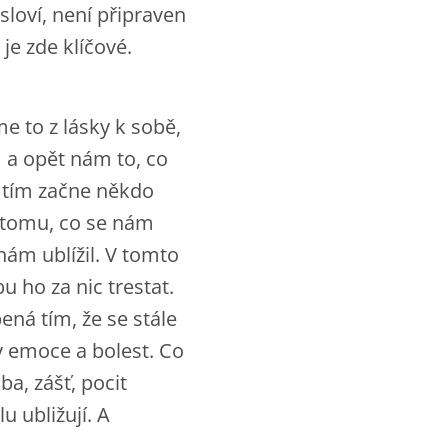
loví, není připraven
je zde klíčové.
e to z lásky k sobě,
 a opět nám to, co
 tím začne někdo
i tomu, co se nám
nám ublížil. V tomto
 ho za nic trestat.
ená tím, že se stále
y emoce a bolest. Co
ba, zášť, pocit
 ubližují. A