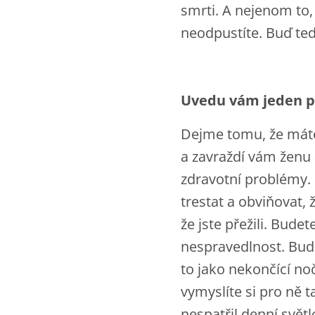
smrti. A nejenom to
neodpustíte. Buď teď
Uvedu vám jeden př
Dejme tomu, že máte 
a zavraždí vám ženu a
zdravotní problémy.
trestat a obviňovat, ž
že jste přežili. Budet
nespravedlnost. Bude
to jako nekončící noč
vymyslíte si pro ně t
nespatřil denní světl