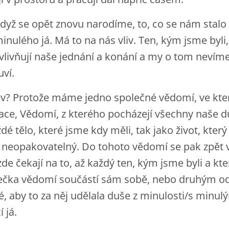
dyž se opět znovu narodíme, to, co se nám stalo
nulého já. Má to na nás vliv. Ten, kým jsme byli,
ivňují naše jednání a konání a my o tom nevíme.
uví.
liv? Protože máme jedno společné vědomí, ve kt
ce, Vědomí, z kterého pocházejí všechny naše duš
dé tělo, které jsme kdy měli, tak jako život, který 
a neopakovatelný. Do tohoto vědomí se pak zpět 
de čekají na to, až každý ten, kým jsme byli a kt
tečka vědomí součástí sám sobě, nebo druhým od
, aby to za něj udělala duše z minulosti/s minul
 já.