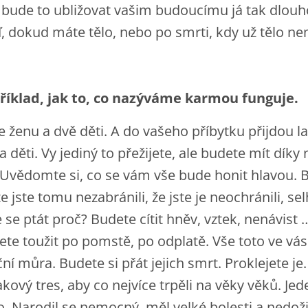
, bude to ubližovat vašim budoucímu já tak dlou
, dokud máte tělo, nebo po smrti, kdy už tělo ne
íklad, jak to, co nazýváme karmou funguje.
ženu a dvě děti. A do vašeho příbytku přijdou l
 děti. Vy jediný to přežijete, ale budete mít díky
 Uvědomte si, co se vám vše bude honit hlavou. 
e jste tomu nezabránili, že jste je neochránili, selh
e se ptát proč? Budete cítit hněv, vztek, nenávist …
te toužit po pomstě, po odplatě. Vše toto ve vá
ní můra. Budete si přát jejich smrt. Proklejete je
akový tres, aby co nejvíce trpěli na věky věků. Jed
o. Narodil se nemocný, měl velké bolesti a nedožil