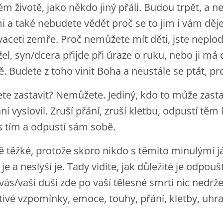
ém životě, jako někdo jiný přáli. Budou trpět, a 
mi a také nebudete vědět proč se to jim i vám děj
aceti zemře. Proč nemůžete mít děti, jste neplod
l, syn/dcera přijde při úraze o ruku, nebo ji má
ě. Budete z toho vinit Boha a neustále se ptát, pr
ete zastavit? Nemůžete. Jediný, kdo to může zastav
ní vyslovil. Zruší přání, zruší kletbu, odpustí těm
 s tím a odpustí sám sobě.
 těžké, protože skoro nikdo s těmito minulými já
je a neslyší je. Tady vidíte, jak důležité je odpouš
vás/vaši duši zde po vaší tělesné smrti nic nedrž
ivé vzpomínky, emoce, touhy, přání, kletby, uhra