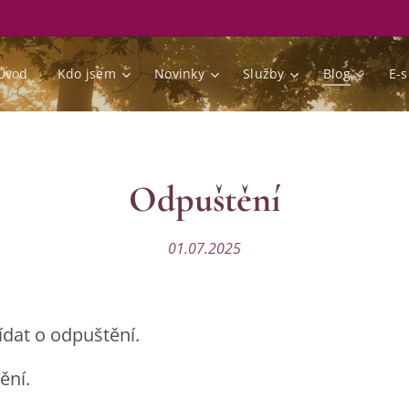
Úvod
Kdo jsem
Novinky
Služby
Blog
E-
Odpuštění
01.07.2025
dat o odpuštění.
ění.