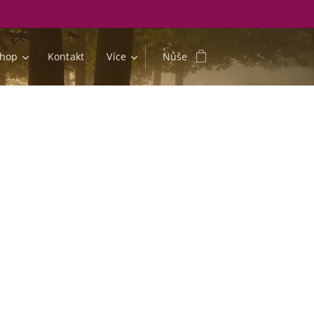
shop
Kontakt
Více
Nůše