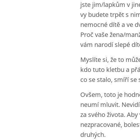
jste jim/lapkům v jin
vy budete trpět s ni
nemocné dítě a ve dv
Proč vaše žena/manže
vám narodí slepé dít
Myslíte si, že to můž
kdo tuto kletbu a přá
co se stalo, smíří se
Ovšem, toto je hodně
neumí mluvit. Nevidí 
za svého života. Aby 
nezpracované, bolest
druhých.