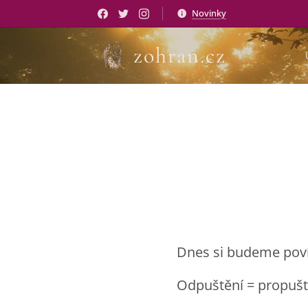
Novinky
zohran.cz
Dnes si budeme poví
Odpuštění = propušt