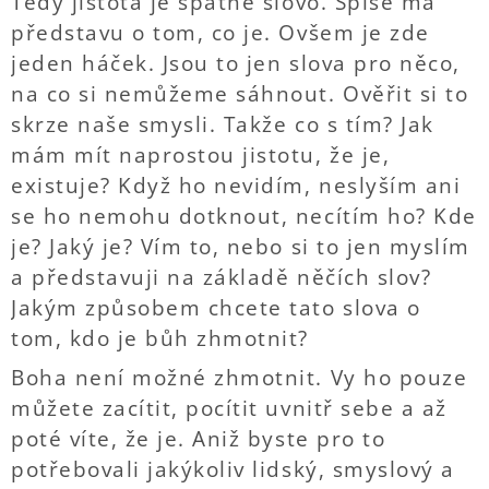
Tedy jistota je špatné slovo. Spíše má
představu o tom, co je. Ovšem je zde
jeden háček. Jsou to jen slova pro něco,
na co si nemůžeme sáhnout. Ověřit si to
skrze naše smysli. Takže co s tím? Jak
mám mít naprostou jistotu, že je,
existuje? Když ho nevidím, neslyším ani
se ho nemohu dotknout, necítím ho? Kde
je? Jaký je? Vím to, nebo si to jen myslím
a představuji na základě něčích slov?
Jakým způsobem chcete tato slova o
tom, kdo je bůh zhmotnit?
Boha není možné zhmotnit. Vy ho pouze
můžete zacítit, pocítit uvnitř sebe a až
poté víte, že je. Aniž byste pro to
potřebovali jakýkoliv lidský, smyslový a