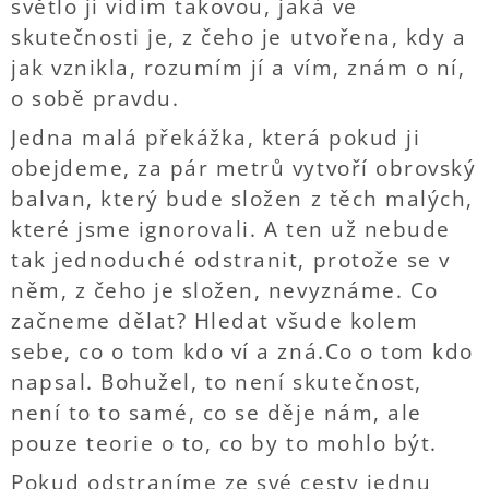
světlo jí vidím takovou, jaká ve
skutečnosti je, z čeho je utvořena, kdy a
jak vznikla, rozumím jí a vím, znám o ní,
o sobě pravdu.
Jedna malá překážka, která pokud ji
obejdeme, za pár metrů vytvoří obrovský
balvan, který bude složen z těch malých,
které jsme ignorovali. A ten už nebude
tak jednoduché odstranit, protože se v
něm, z čeho je složen, nevyznáme. Co
začneme dělat? Hledat všude kolem
sebe, co o tom kdo ví a zná.Co o tom kdo
napsal. Bohužel, to není skutečnost,
není to to samé, co se děje nám, ale
pouze teorie o to, co by to mohlo být.
Pokud odstraníme ze své cesty jednu