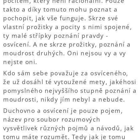
pocitem, který není racionální. Pouze
takto a díky tomuto mohu poznat a
pochopit, jak vše funguje. Skrze své
vlastní prožitky a pocity s nimi spojené,
ty malé střípky poznání pravdy -
osvícení. A ne skrze prožitky, poznání a
moudrost druhých. Oni nejsou vy a vy
nejste oni.
Kdo sám sebe považuje za osvíceného,
že už dosáhl té vytoužené mety, jakéhosi
pomyslného nejvyššího stupně poznání a
moudrosti, nikdy jím nebyl a nebude.
Duchovno a osvícení je pouze pojem,
název pro soubor rozumových
vysvětlivek různých pojmů a návodů, jak
tomu máte rozumět. Tedy jak je tomu