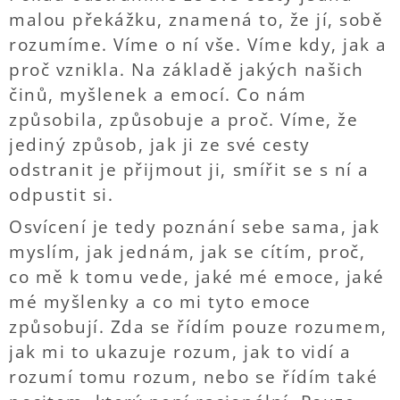
malou překážku, znamená to, že jí, sobě
rozumíme. Víme o ní vše. Víme kdy, jak a
proč vznikla. Na základě jakých našich
činů, myšlenek a emocí. Co nám
způsobila, způsobuje a proč. Víme, že
jediný způsob, jak ji ze své cesty
odstranit je přijmout ji, smířit se s ní a
odpustit si.
Osvícení je tedy poznání sebe sama, jak
myslím, jak jednám, jak se cítím, proč,
co mě k tomu vede, jaké mé emoce, jaké
mé myšlenky a co mi tyto emoce
způsobují. Zda se řídím pouze rozumem,
jak mi to ukazuje rozum, jak to vidí a
rozumí tomu rozum, nebo se řídím také