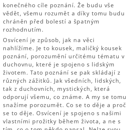
konečného cíle poznání. Že budu vše
vědět, všemu rozumět a díky tomu budu
chráněn před bolestí a špatným
rozhodnutím.
Osvícení je způsob, jak na věci
nahlížíme. Je to kousek, maličký kousek
poznání, porozumění určitému tématu v
duchovnu, které je spojeno s lidským
životem. Tato poznání se pak skládají z
různých zážitků. Jak všedních, lidských,
tak z duchovních, mystických, která
odporují všemu, co známe. A my se tomu
snažíme porozumět. Co se to děje a proč
se to děje. Osvícení je spojeno s našimi
vlastními prožitky během života, a ne s
tím, co o tom někdo napsal. Nelze svou