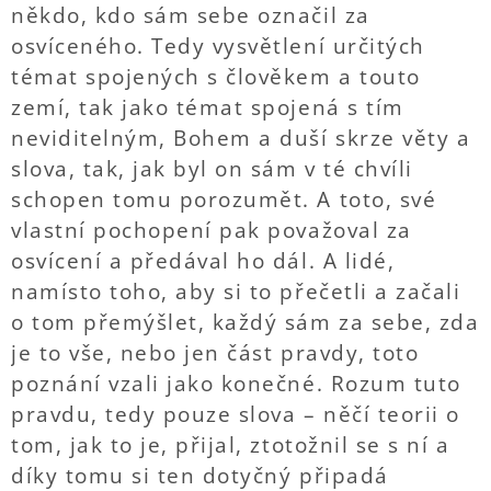
někdo, kdo sám sebe označil za
osvíceného. Tedy vysvětlení určitých
témat spojených s člověkem a touto
zemí, tak jako témat spojená s tím
neviditelným, Bohem a duší skrze věty a
slova, tak, jak byl on sám v té chvíli
schopen tomu porozumět. A toto, své
vlastní pochopení pak považoval za
osvícení a předával ho dál. A lidé,
namísto toho, aby si to přečetli a začali
o tom přemýšlet, každý sám za sebe, zda
je to vše, nebo jen část pravdy, toto
poznání vzali jako konečné. Rozum tuto
pravdu, tedy pouze slova – něčí teorii o
tom, jak to je, přijal, ztotožnil se s ní a
díky tomu si ten dotyčný připadá