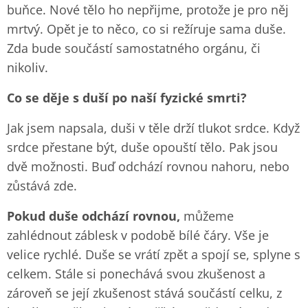
buňce. Nové tělo ho nepřijme, protože je pro něj
mrtvý. Opět je to něco, co si režíruje sama duše.
Zda bude součástí samostatného orgánu, či
nikoliv.
Co se děje s duší po naší fyzické smrti?
Jak jsem napsala, duši v těle drží tlukot srdce. Když
srdce přestane být, duše opouští tělo. Pak jsou
dvě možnosti. Buď odchází rovnou nahoru, nebo
zůstává zde.
Pokud duše odchází rovnou,
můžeme
zahlédnout záblesk v podobě bílé čáry. Vše je
velice rychlé. Duše se vrátí zpět a spojí se, splyne s
celkem. Stále si ponechává svou zkušenost a
zároveň se její zkušenost stává součástí celku, z