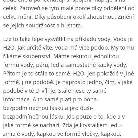
celek. Zároveň se tyto malé porce díky oddělení od
celku mění. Díky působení okolí zhoustnou. Změní
se jejich soudržnost a hustota.
Lze to také lépe vysvětlit na příkladu vody. Voda je
H2O. Jak určitě víte, voda má více podob. My tomu
říkáme skupenství. Máme tekutou jednolitou
formu vody, páru, led a samostatné kapky vody.
Přitom je to stále to samé. H2O, jen pokaždé v jiné
formě, jiné podobě. Je naprosto jedno, čím, v jaké
podobě v té chvíli je. Stále nese ty samé
informace. A to samé platí pro boha-
bezpodmínečnou lásku a pro duši-
bezpodmínečnou lásku. Jde pouze o to, kde a v
jaké formě se nachází. Zda je krystalkem ledu-
zmrzlé vody, kapkou ve formě vločky, kapkou,