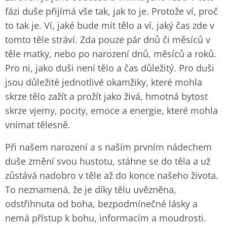
fázi duše přijímá vše tak, jak to je. Protože ví, proč
to tak je. Ví, jaké bude mít tělo a ví, jaký čas zde v
tomto těle stráví. Zda pouze pár dnů či měsíců v
těle matky, nebo po narození dnů, měsíců a roků.
Pro ni, jako duši není tělo a čas důležitý. Pro duši
jsou důležité jednotlivé okamžiky, které mohla
skrze tělo zažít a prožít jako živá, hmotná bytost
skrze vjemy, pocity, emoce a energie, které mohla
vnímat tělesně.
Při našem narození a s naším prvním nádechem
duše změní svou hustotu, stáhne se do těla a už
zůstává nadobro v těle až do konce našeho života.
To neznamená, že je díky tělu uvězněna,
odstřihnuta od boha, bezpodmínečné lásky a
nemá přístup k bohu, informacím a moudrosti.