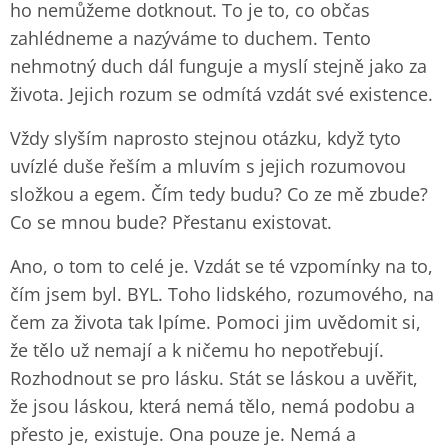
ho nemůžeme dotknout. To je to, co občas
zahlédneme a nazýváme to duchem. Tento
nehmotný duch dál funguje a myslí stejně jako za
života. Jejich rozum se odmítá vzdát své existence.
Vždy slyším naprosto stejnou otázku, když tyto
uvízlé duše řeším a mluvím s jejich rozumovou
složkou a egem. Čím tedy budu? Co ze mě zbude?
Co se mnou bude? Přestanu existovat.
Ano, o tom to celé je. Vzdát se té vzpomínky na to,
čím jsem byl. BYL. Toho lidského, rozumového, na
čem za života tak lpíme. Pomoci jim uvědomit si,
že tělo už nemají a k ničemu ho nepotřebují.
Rozhodnout se pro lásku. Stát se láskou a uvěřit,
že jsou láskou, která nemá tělo, nemá podobu a
přesto je, existuje. Ona pouze je. Nemá a