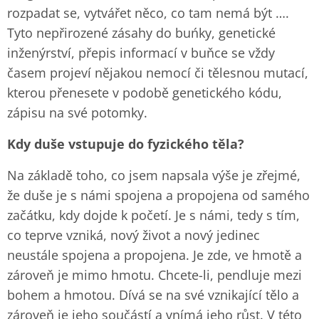
rozpadat se, vytvářet něco, co tam nemá být ….
Tyto nepřirozené zásahy do buńky, genetické
inženýrství, přepis informací v buňce se vždy
časem projeví nějakou nemocí či tělesnou mutací,
kterou přenesete v podobě genetického kódu,
zápisu na své potomky.
Kdy duše vstupuje do fyzického těla?
Na základě toho, co jsem napsala výše je zřejmé,
že duše je s námi spojena a propojena od samého
začátku, kdy dojde k početí. Je s námi, tedy s tím,
co teprve vzniká, nový život a nový jedinec
neustále spojena a propojena. Je zde, ve hmotě a
zároveň je mimo hmotu. Chcete-li, pendluje mezi
bohem a hmotou. Dívá se na své vznikající tělo a
zároveň je jeho součástí a vnímá jeho růst. V této