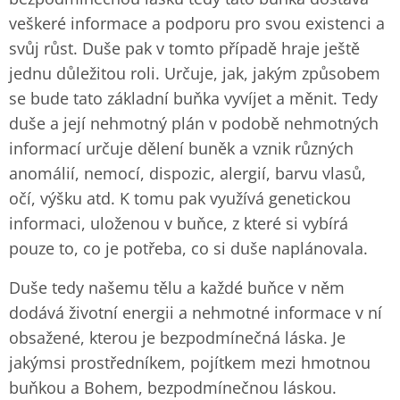
veškeré informace a podporu pro svou existenci a
svůj růst. Duše pak v tomto případě hraje ještě
jednu důležitou roli. Určuje, jak, jakým způsobem
se bude tato základní buňka vyvíjet a měnit. Tedy
duše a její nehmotný plán v podobě nehmotných
informací určuje dělení buněk a vznik různých
anomálií, nemocí, dispozic, alergií, barvu vlasů,
očí, výšku atd. K tomu pak využívá genetickou
informaci, uloženou v buňce, z které si vybírá
pouze to, co je potřeba, co si duše naplánovala.
Duše tedy našemu tělu a každé buňce v něm
dodává životní energii a nehmotné informace v ní
obsažené, kterou je bezpodmínečná láska. Je
jakýmsi prostředníkem, pojítkem mezi hmotnou
buňkou a Bohem, bezpodmínečnou láskou.