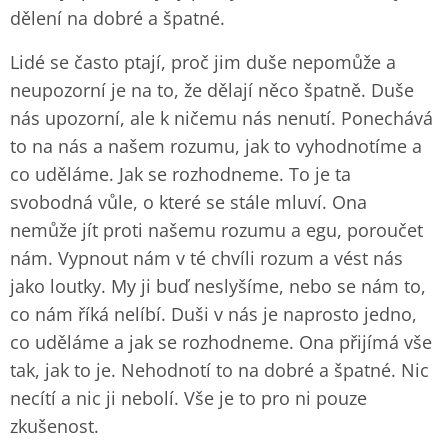
dělení na dobré a špatné.
Lidé se často ptají, proč jim duše nepomůže a
neupozorní je na to, že dělají něco špatně. Duše
nás upozorní, ale k ničemu nás nenutí. Ponechává
to na nás a našem rozumu, jak to vyhodnotíme a
co uděláme. Jak se rozhodneme. To je ta
svobodná vůle, o které se stále mluví. Ona
nemůže jít proti našemu rozumu a egu, poroučet
nám. Vypnout nám v té chvíli rozum a vést nás
jako loutky. My ji buď neslyšíme, nebo se nám to,
co nám říká nelíbí. Duši v nás je naprosto jedno,
co uděláme a jak se rozhodneme. Ona přijímá vše
tak, jak to je. Nehodnotí to na dobré a špatné. Nic
necítí a nic ji nebolí. Vše je to pro ni pouze
zkušenost.