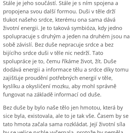
Stále je jeho součástí. Stále je s ním spojena a
propojena svou další formou. Duši v těle drží
tlukot našeho srdce, kterému ona sama dává
životní energii. Je to taková symbióza, kdy jedno
spolupracuje s druhým a jeden na druhém jsou na
sobě závislí. Bez duše nepracuje srdce a bez
bijícího srdce duši v těle nic nedrží. Tato
spolupráce je to, čemu říkáme život, žít. Duše
dodává energii a informace tělu a srdce díky tomu
zajišťuje proudění potřebných energií v těle,
kyslíku a okysličení mozku, aby mohl správně
fungovat na základě informací od duše.
Bez duše by bylo naše tělo jen hmotou, která by
sice byla, existovala, ale to je tak vše. Časem by se
tato hmota začala sama rozkládat. Její životní síla
by se velice rychle vyčerpala, protože by neměla