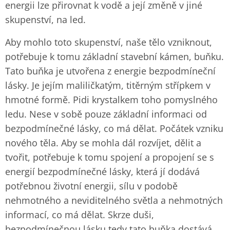
energii lze přirovnat k vodě a její změně v jiné
skupenství, na led.
Aby mohlo toto skupenství, naše tělo vzniknout,
potřebuje k tomu základní stavební kámen, buňku.
Tato buňka je utvořena z energie bezpodmíneční
lásky. Je jejím maliličkatým, titěrným střípkem v
hmotné formě. Pidi krystalkem toho pomyslného
ledu. Nese v sobě pouze základní informaci od
bezpodmínečné lásky, co má dělat. Počátek vzniku
nového těla. Aby se mohla dál rozvíjet, dělit a
tvořit, potřebuje k tomu spojení a propojení se s
energií bezpodmínečné lásky, která jí dodává
potřebnou životní energii, sílu v podobě
nehmotného a neviditelného světla a nehmotných
informací, co má dělat. Skrze duši,
bezpodmínečnou lásku tedy tato buňka dostává