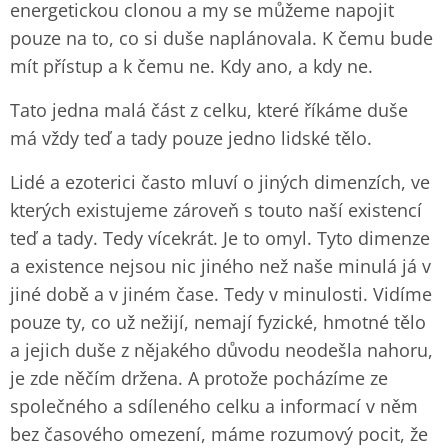
energetickou clonou a my se můžeme napojit
pouze na to, co si duše naplánovala. K čemu bude
mít přístup a k čemu ne. Kdy ano, a kdy ne.
Tato jedna malá část z celku, které říkáme duše
má vždy teď a tady pouze jedno lidské tělo.
Lidé a ezoterici často mluví o jiných dimenzích, ve
kterých existujeme zároveň s touto naší existencí
teď a tady. Tedy vícekrát. Je to omyl. Tyto dimenze
a existence nejsou nic jiného než naše minulá já v
jiné době a v jiném čase. Tedy v minulosti. Vidíme
pouze ty, co už nežijí, nemají fyzické, hmotné tělo
a jejich duše z nějakého důvodu neodešla nahoru,
je zde něčím držena. A protože pocházíme ze
společného a sdíleného celku a informací v něm
bez časového omezení, máme rozumový pocit, že