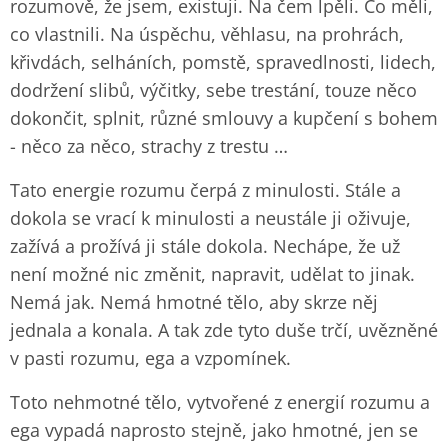
rozumově, že jsem, existuji. Na čem lpěli. Co měli,
co vlastnili. Na úspěchu, věhlasu, na prohrách,
křivdách, selháních, pomstě, spravedlnosti, lidech,
dodržení slibů, výčitky, sebe trestání, touze něco
dokončit, splnit, různé smlouvy a kupčení s bohem
- něco za něco, strachy z trestu …
Tato energie rozumu čerpá z minulosti. Stále a
dokola se vrací k minulosti a neustále ji oživuje,
zažívá a prožívá ji stále dokola. Nechápe, že už
není možné nic změnit, napravit, udělat to jinak.
Nemá jak. Nemá hmotné tělo, aby skrze něj
jednala a konala. A tak zde tyto duše trčí, uvězněné
v pasti rozumu, ega a vzpomínek.
Toto nehmotné tělo, vytvořené z energií rozumu a
ega vypadá naprosto stejně, jako hmotné, jen se