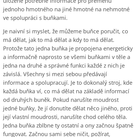
uložené potřebné informace pro přeměnu
jednoho hmotného na jiné hmotné na nehmotné
ve spolupráci s buňkami.
Je naivní si myslet, že můžeme buňce poručit, co
má dělat, jak to má dělat a kdy to má dělat.
Protože tato jedna buňka je propojena energeticky
a informačně naprosto se všemi buňkami v těle a
jedna na druhé a správné funkci každé z nich je
závislá. Všechny si mezi sebou předávají
informace a spolupracují. Je to dokonalý stroj, kde
každá buňka ví, co má dělat na základě informací
od druhých buněk. Pokud narušíte moudrost
jedné buňky, že jí donutíte dělat něco jiného, proti
její vlastní moudrosti, narušíte chod celého těla.
Jedna buňka zblbne ty ostatní a ony začnou špatně
fungovat. Začnou sami sebe ničit, požírat,