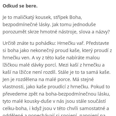
Odkud se bere.
Je to maličkatý kousek, střípek Boha,
bezpodmínečné lásky. Jak tomu jednoduše
porozumět skrze hmotné nástroje, slova a názvy?
Určitě znáte tu pohádku: Hrnečku vař. Představte
si boha jako nekonečný proud kaše, který proudí z
hrnečku ven. A vy z této kaše nabíráte malou
lžičkou malé dávky porcí. Mezi kaší z hrnečku a
kaší na lžičce není rozdíl. Stále je to ta samá kaše.
Jen je rozdělena na malé porce. Má stejné
vlastnosti, jako kaše proudící z hrnečku. Pokud to
převedeme zpět na boha-bezpodmínečnou lásku,
tyto malé kousky-duše v nás jsou stále součástí
celku-boha, i když jsou v této chvíli samostatné a
oddělené a ponechávají si spojení, napojení na