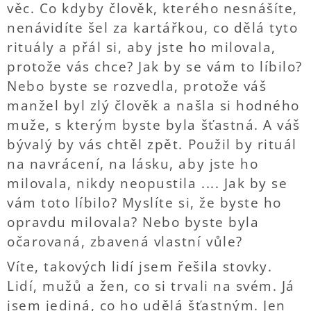
věc. Co kdyby člověk, kterého nesnášíte,
nenávidíte šel za kartářkou, co dělá tyto
rituály a přál si, aby jste ho milovala,
protože vás chce? Jak by se vám to líbilo?
Nebo byste se rozvedla, protože váš
manžel byl zlý člověk a našla si hodného
muže, s kterým byste byla šťastná. A váš
bývalý by vás chtěl zpět. Použil by rituál
na navrácení, na lásku, aby jste ho
milovala, nikdy neopustila .... Jak by se
vám toto líbilo? Myslíte si, že byste ho
opravdu milovala? Nebo byste byla
očarovaná, zbavená vlastní vůle?
Víte, takových lidí jsem řešila stovky.
Lidí, mužů a žen, co si trvali na svém. Já
jsem jediná, co ho udělá šťastným. Jen