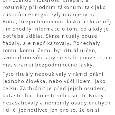
přirozenou moudrost. Chápaly a
rozuměly přírodním zákonům, tak jako
zákonům energií. Byly napojeny na
Boha, bezpodmínečnou lásku a skrze něj
jim chodily informace o tom, co a kdy je
potřeba udělat. Skrze rituály pouze
žádaly, ale nepřikazovaly. Ponechaly
tomu, komu, čemu byl rituál určen,
svobodnou vůli, aby se stalo pouze to, co
má, v rámci bezpodmínečné lásky.
Tyto rituály nepoužívaly v rámci přání
jednoho člověka, nebo vůči lidem, jako
celku. Zachránit je před jejich osudem,
katastrofou, bolestí nebo smrtí. Nikdy
nezasahovaly a neměnily osudy druhých
lidí či jednotlivce jen pro to, že on si