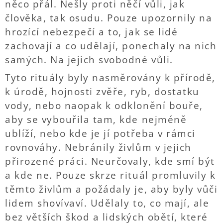
něco přál. Nešly proti něčí vůli, jak
člověka, tak osudu. Pouze upozornily na
hrozící nebezpečí a to, jak se lidé
zachovají a co udělají, ponechaly na nich
samých. Na jejich svobodné vůli.
Tyto rituály byly nasměrovány k přírodě,
k úrodě, hojnosti zvěře, ryb, dostatku
vody, nebo naopak k odklonění bouře,
aby se vybouřila tam, kde nejméně
ublíží, nebo kde je jí potřeba v rámci
rovnováhy. Nebránily živlům v jejich
přirozené práci. Neurčovaly, kde smí být
a kde ne. Pouze skrze rituál promluvily k
těmto živlům a požádaly je, aby byly vůči
lidem shovívaví. Udělaly to, co mají, ale
bez větších škod a lidských obětí, které