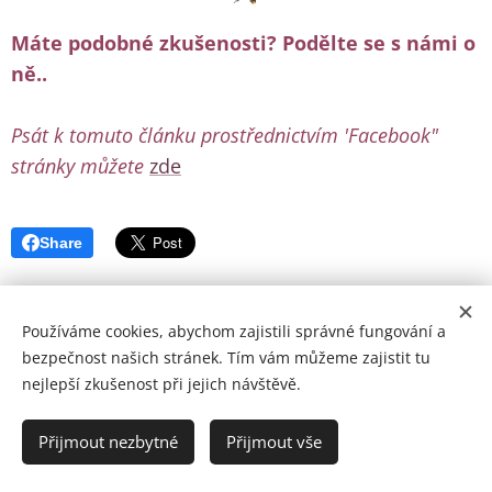
Máte podobné zkušenosti? Podělte se s námi o
ně..
Psát k tomuto článku prostřednictvím 'Facebook"
stránky můžete
zde
Share
Používáme cookies, abychom zajistili správné fungování a
bezpečnost našich stránek. Tím vám můžeme zajistit tu
nejlepší zkušenost při jejich návštěvě.
© Copyright by Zohran 2024 | Všechna práva vyhrazena.
Cookies
Přijmout nezbytné
Přijmout vše
Jazyky