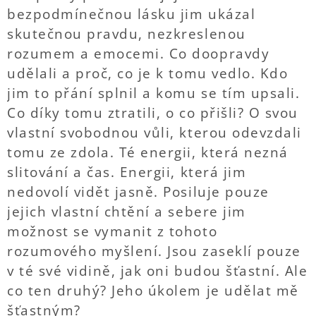
bezpodmínečnou lásku jim ukázal
skutečnou pravdu, nezkreslenou
rozumem a emocemi. Co doopravdy
udělali a proč, co je k tomu vedlo. Kdo
jim to přání splnil a komu se tím upsali.
Co díky tomu ztratili, o co přišli? O svou
vlastní svobodnou vůli, kterou odevzdali
tomu ze zdola. Té energii, která nezná
slitování a čas. Energii, která jim
nedovolí vidět jasně. Posiluje pouze
jejich vlastní chtění a sebere jim
možnost se vymanit z tohoto
rozumového myšlení. Jsou zaseklí pouze
v té své vidině, jak oni budou šťastní. Ale
co ten druhý? Jeho úkolem je udělat mě
šťastným?