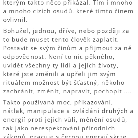
kterým takto něco přikázal. Tím i mnoho
a mnoho cizích osudů, které tímto činem
ovlivnil.
Bohužel, jednou, dříve, nebo později za
to bude muset tento člověk zaplatit.
Postavit se svým činům a přijmout za ně
odpovědnost. Není to nic pěkného,
uvidět všechny ty lidi a jejich životy,
které jste změnili a upřeli jim svým
rituálem možnost být šťastný, někoho
zachránit, změnit, napravit, pochopit ....
Takto používaná moc, přikazování,
nátlak, manipulace a ovládání druhých a
energií proti jejich vůli, měnění osudů,
tak jako nerespektování přírodních
zákonů, pracuje s černou energií skrze