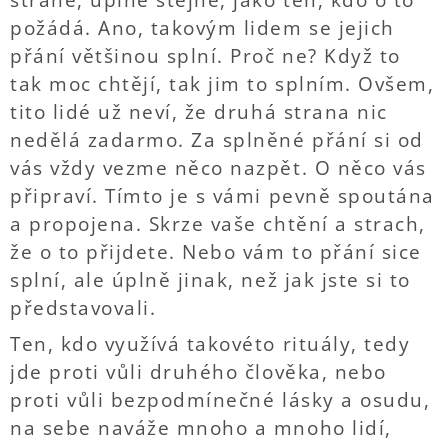
straně, úplně stejně, jako ten, kdo o to
požádá. Ano, takovým lidem se jejich
přání většinou splní. Proč ne? Když to
tak moc chtějí, tak jim to splním. Ovšem,
tito lidé už neví, že druhá strana nic
nedělá zadarmo. Za splněné přání si od
vás vždy vezme něco nazpět. O něco vás
připraví. Tímto je s vámi pevně spoutána
a propojena. Skrze vaše chtění a strach,
že o to přijdete. Nebo vám to přání sice
splní, ale úplně jinak, než jak jste si to
představovali.
Ten, kdo využívá takovéto rituály, tedy
jde proti vůli druhého člověka, nebo
proti vůli bezpodmínečné lásky a osudu,
na sebe naváže mnoho a mnoho lidí,