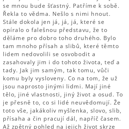
se mnou bude šťastný. Patříme k sobě.
Řekla to vědma. Nešlo s nimi hnout.
Stále dokola jen já, já, já, které se
opíralo o falešnou představu, že to
děláme pro dobro toho druhého. Bylo
tam mnoho přísah a slibů, které těmto
lidem nedovolili se osvobodit a
zasahovaly jim i do tohoto života, teď a
tady. Jak jim samým, tak tomu, vůči
komu byly vysloveny. Co na tom, že už
jsou naprosto jinými lidmi. Mají jiné
tělo, jiné vlastnosti, jiný život a osud. To
je přesně to, co si lidé neuvědomují. Že
toto vše, jakákoliv myšlenka, slovo, slib,
přísaha a čin pracují dál, napříč časem.
Až zpětný pohled na jejich život skrze