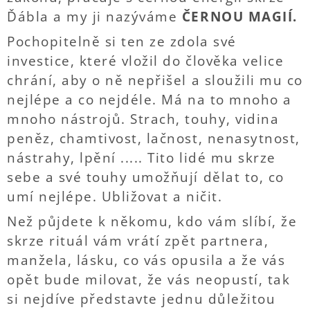
Ďábla a my ji nazýváme
ČERNOU MAGIÍ.
Pochopitelně si ten ze zdola své
investice, které vložil do člověka velice
chrání, aby o ně nepřišel a sloužili mu co
nejlépe a co nejdéle. Má na to mnoho a
mnoho nástrojů. Strach, touhy, vidina
peněz, chamtivost, lačnost, nenasytnost,
nástrahy, lpění ..... Tito lidé mu skrze
sebe a své touhy umožňují dělat to, co
umí nejlépe. Ubližovat a ničit.
Než půjdete k někomu, kdo vám slíbí, že
skrze rituál vám vrátí zpět partnera,
manžela, lásku, co vás opusila a že vás
opět bude milovat, že vás neopustí, tak
si nejdíve představte jednu důležitou