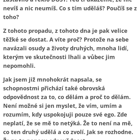
nevíš a nic neumíš. Co s tím uděláš? Poučíš se z
toho?
Z tohoto propadu, z tohoto dna je pak velice
těžké se dostat. A víte proč? Protože na sebe
navázali osudy a životy druhých, mnoha lidí,
kterým ve skutečnosti lhali a vůbec jim
nepomohli.
Jak jsem již mnohokrát napsala, se
schopnostmi přichází také obrovská
odpovědnost za to, co dělám a proč to dělám.
Není možné si jen myslet, že vím, umím a
rozumím, kdy uspokojuji pouze své ego. Zde
neplatí, že se mě to netýká. Že to není na mě,
co ten druhý udělá a co zvolí. Jak se rozhodne.