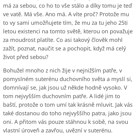
má za sebou, co ho to vše stálo a díky tomu je teď
ve vatě. Má vše. Ano má. A víte proč? Protože mu
to vy sami umožňujete tím, že mu za tu jeho 25ti
letou existenci na tomto světě, kterou on považuje
za moudrost platíte. Co asi takový člověk mohl
zažít, poznat, naučit se a pochopit, když má celý
život před sebou?
Bohužel mnoho z nich žije v nejnižším patře, v
pomyslném suterénu duchovního světa a myslí si,
domnívají se, jak jsou už někde hodně vysoko. V
tom nejvyšším duchovním patře. A lidé jim to
baští, protože o tom umí tak krásně mluvit. Jak vás
také dostanou do toho nejvyššího patra, jako jsou
oni. A přitom vás pouze stáhnou k sobě, na svou
vlastní úroveň a zavřou, uvězní v suterénu.