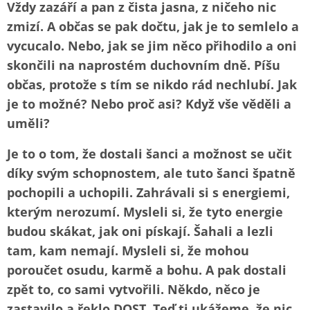
Vždy zazáří a pan z čista jasna, z ničeho nic
zmizí. A občas se pak dočtu, jak je to semlelo a
vycucalo. Nebo, jak se jim něco přihodilo a oni
skončili na naprostém duchovním dně. Píšu
občas, protože s tím se nikdo rád nechlubí. Jak
je to možné? Nebo proč asi? Když vše věděli a
uměli?
Je to o tom, že dostali šanci a možnost se učit
díky svým schopnostem, ale tuto šanci špatně
pochopili a uchopili. Zahrávali si s energiemi,
kterým nerozumí. Mysleli si, že tyto energie
budou skákat, jak oni pískají. Šahali a lezli
tam, kam nemají. Mysleli si, že mohou
poroučet osudu, karmě a bohu. A pak dostali
zpět to, co sami vytvořili. Někdo, něco je
zastavilo a řeklo DOST. Teď ti ukážeme, že nic