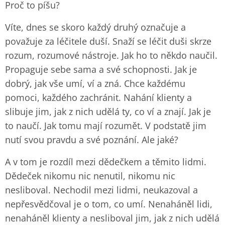
Proč to píšu?
Víte, dnes se skoro každý druhý označuje a
považuje za léčitele duší. Snaží se léčit duši skrze
rozum, rozumové nástroje. Jak ho to někdo naučil.
Propaguje sebe sama a své schopnosti. Jak je
dobrý, jak vše umí, ví a zná. Chce každému
pomoci, každého zachránit. Nahání klienty a
slibuje jim, jak z nich udělá ty, co ví a znají. Jak je
to naučí. Jak tomu mají rozumět. V podstatě jim
nutí svou pravdu a své poznání. Ale jaké?
A v tom je rozdíl mezi dědečkem a těmito lidmi.
Dědeček nikomu nic nenutil, nikomu nic
nesliboval. Nechodil mezi lidmi, neukazoval a
nepřesvědčoval je o tom, co umí. Nenaháněl lidi,
nenaháněl klienty a nesliboval jim, jak z nich udělá