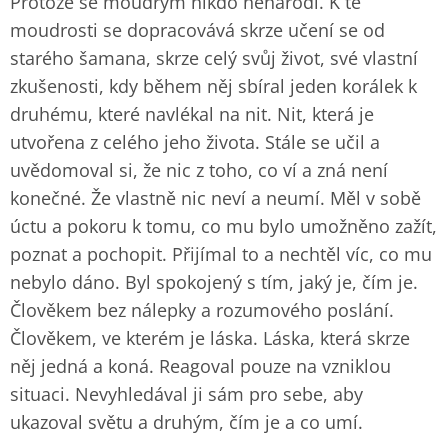
Protože se moudrým nikdo nenarodí. K té
moudrosti se dopracovává skrze učení se od
starého šamana, skrze celý svůj život, své vlastní
zkušenosti, kdy během něj sbíral jeden korálek k
druhému, které navlékal na nit. Nit, která je
utvořena z celého jeho života. Stále se učil a
uvědomoval si, že nic z toho, co ví a zná není
konečné. Že vlastně nic neví a neumí. Měl v sobě
úctu a pokoru k tomu, co mu bylo umožněno zažít,
poznat a pochopit. Přijímal to a nechtěl víc, co mu
nebylo dáno. Byl spokojený s tím, jaký je, čím je.
Člověkem bez nálepky a rozumového poslání.
Člověkem, ve kterém je láska. Láska, která skrze
něj jedná a koná. Reagoval pouze na vzniklou
situaci. Nevyhledával ji sám pro sebe, aby
ukazoval světu a druhým, čím je a co umí.