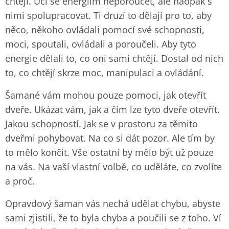
chtějí. Učí se energiím neporoučet, ale naopak s
nimi spolupracovat. Ti druzí to dělají pro to, aby
něco, někoho ovládali pomocí své schopnosti,
moci, spoutali, ovládali a poroučeli. Aby tyto
energie dělali to, co oni sami chtějí. Dostal od nich
to, co chtějí skrze moc, manipulaci a ovládání.
Šamané vám mohou pouze pomoci, jak otevřít
dveře. Ukázat vám, jak a čím lze tyto dveře otevřít.
Jakou schopností. Jak se v prostoru za těmito
dveřmi pohybovat. Na co si dát pozor. Ale tím by
to mělo končit. Vše ostatní by mělo být už pouze
na vás. Na vaší vlastní volbě, co uděláte, co zvolíte
a proč.
Opravdový šaman vás nechá udělat chybu, abyste
sami zjistili, že to byla chyba a poučili se z toho. Ví