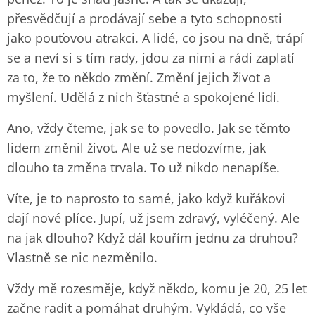
přesvědčují a prodávají sebe a tyto schopnosti
jako pouťovou atrakci. A lidé, co jsou na dně, trápí
se a neví si s tím rady, jdou za nimi a rádi zaplatí
za to, že to někdo změní. Změní jejich život a
myšlení. Udělá z nich šťastné a spokojené lidi.
Ano, vždy čteme, jak se to povedlo. Jak se těmto
lidem změnil život. Ale už se nedozvíme, jak
dlouho ta změna trvala. To už nikdo nenapíše.
Víte, je to naprosto to samé, jako když kuřákovi
dají nové plíce. Jupí, už jsem zdravý, vyléčený. Ale
na jak dlouho? Když dál kouřím jednu za druhou?
Vlastně se nic nezměnilo.
Vždy mě rozesměje, když někdo, komu je 20, 25 let
začne radit a pomáhat druhým. Vykládá, co vše