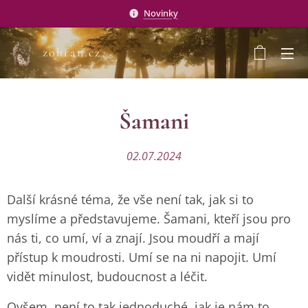
Novinky
zohran.cz
Šamani
02.07.2024
Další krásné téma, že vše není tak, jak si to
myslíme a představujeme. Šamani, kteří jsou pro
nás ti, co umí, ví a znají. Jsou moudří a mají
přístup k moudrosti. Umí se na ni napojit. Umí
vidět minulost, budoucnost a léčit.
Ovšem, není to tak jednoduché, jak je nám to