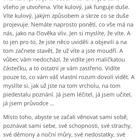
všeho je utvořena. Víte kulový, jak funguje duše.
Víte kulový, jakým způsobem a skrze co se duše
projevuje. Nemáte naprosto ponětí, co vše má na
nás, jako na člověka vliv. Jen si myslíte, že víte. A
to jen pro to, že jste něco uviděli a objevili a na
tom začnete stavět, že už víte a jste moudří. A
vůbec vám nedochází, že vidíte jen maličkatou
částečku, a to ostatní je vám zastřeno. Vidíte
pouze to, co vám váš vlastní rozum dovolí vidět. A
myslíte si, jak už jste na tom vrcholu, na tom
piedestalu poznání. Já jsem léčitel, já jsem učitel,
já jsem průvodce …
Místo toho, abyste se začali věnovat sami sobě,
poznávat sami sebe, své schopnosti, své strachy,
své démony a noční můry, své nedostatky, své