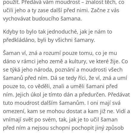
použít. Předává vám moudrost – znalost těch, co
učili jeho a ty zase další před nimi. Začne z vás
vychovávat budoucího šamana.
Kdyby to bylo tak jednoduché, jak je nám to
předkládáno, byli by všichni šamany.
Šaman ví, zná a rozumí pouze tomu, co je mu
dáno v rámci jeho země a kultury, ve které žije. Co
se týká jeho národa, poznání a moudrosti všech
šamanů před ním. Dá se tedy říci, že ví, zná a umí
pouze to, co věděli, znali a uměli šamani před
ním. Jejich úkol je tímto dán a předurčen. Předávat
tuto moudrost dalším šamanům. I oni mají svá
omezení, kam se mohou dostat a kam již ne. Vidí a
vnímají svět po svém, tak, jak je to učil šaman
před ním a nejsou schopni pochopit jiný způsob