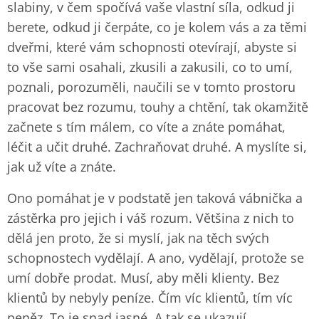
slabiny, v čem spočívá vaše vlastní síla, odkud ji
berete, odkud ji čerpáte, co je kolem vás a za těmi
dveřmi, které vám schopnosti otevírají, abyste si
to vše sami osahali, zkusili a zakusili, co to umí,
poznali, porozuměli, naučili se v tomto prostoru
pracovat bez rozumu, touhy a chtění, tak okamžitě
začnete s tím málem, co víte a znáte pomáhat,
léčit a učit druhé. Zachraňovat druhé. A myslíte si,
jak už víte a znáte.
Ono pomáhat je v podstatě jen taková vábnička a
zástěrka pro jejich i váš rozum. Většina z nich to
dělá jen proto, že si myslí, jak na těch svých
schopnostech vydělají. A ano, vydělají, protože se
umí dobře prodat. Musí, aby měli klienty. Bez
klientů by nebyly peníze. Čím víc klientů, tím víc
peněz. To je snad jasné. A tak se ukazují,