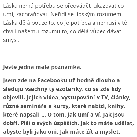
Láska nemá potřebu se předvádět, ukazovat co
umí, zachraňovat. Neřídí se lidským rozumem.
Láska dělá pouze to, co je potřeba a nemusí v té
chvíli našemu rozumu to, co dělá vůbec dávat
smysl.
-
Ještě jedna malá poznámka.
Jsem zde na Facebooku už hodně dlouho a
sleduju všechny ty ezoteriky, co se zde kdy
objevili. Jejich videa, vystupování v TV, články,
různé semináře a kurzy, které nabízí, knihy,
které napsali … O tom, jak umí a ví. Jak jsou
dobří. Píší o svých úspěších. Jak to máte udělat,
abyste byli jako oni. Jak máte žít a myslet.