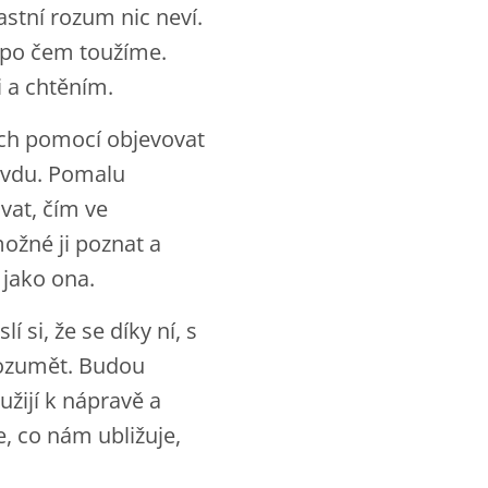
astní rozum nic neví.
a po čem toužíme.
i a chtěním.
ich pomocí objevovat
avdu. Pomalu
vat, čím ve
možné ji poznat a
 jako ona.
 si, že se díky ní, s
rozumět. Budou
žijí k nápravě a
, co nám ubližuje,