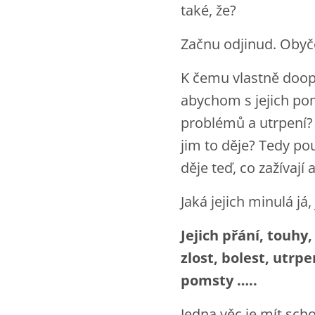
také, že?
Začnu odjinud. Obyč
K čemu vlastně doopr
abychom s jejich po
problémů a utrpení? Z
jim to děje? Tedy po
děje teď, co zažívají 
Jaká jejich minulá já,
Jejich přání, touhy,
zlost, bolest, utrp
pomsty …..
Jedna věc je mít sch