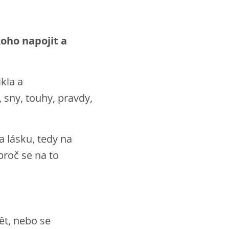
oho napojit a
kla a
, sny, touhy, pravdy,
 lásku, tedy na
roč se na to
ět, nebo se