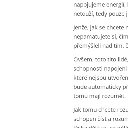
napojujeme energií,
netouží, tedy pouze j
Jenže, jak se chcete 
nepamatujete si, čím
přemýšleli nad tím, čí
Ovšem, toto tito lidé
schopnosti napojeni 
které nejsou utvořeny
bude automaticky pře
tomu mají rozumět.
Jak tomu chcete rozu
schopen číst a rozum
láska dělá to, co dě