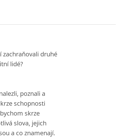
 zachraňovali druhé
tní lidé?
alezli, poznali a
 skrze schopnosti
. Abychom skrze
livá slova, jejich
jsou a co znamenají.