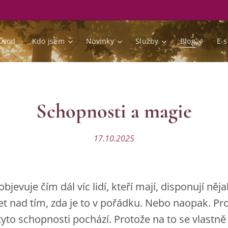
Úvod
Kdo jsem
Novinky
Služby
Blog
E-
Schopnosti a magie
17.10.2025
jevuje čím dál víc lidí, kteří mají, disponují něj
t nad tím, zda je to v pořádku. Nebo naopak. Pro
tyto schopnosti pochází. Protože na to se vlastně