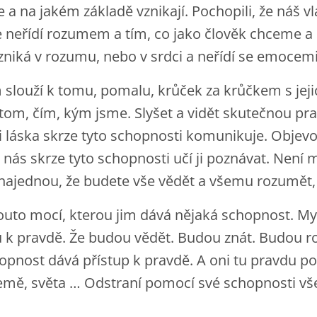
a na jakém základě vznikají. Pochopili, že náš vl
se neřídí rozumem a tím, co jako člověk chceme 
zniká v rozumu, nebo v srdci a neřídí se emocem
 slouží k tomu, pomalu, krůček za krůčkem s jej
tom, čím, kým jsme. Slyšet a vidět skutečnou pr
i láska skrze tyto schopnosti komunikuje. Objevo
 nás skrze tyto schopnosti učí ji poznávat. Není 
 najednou, že budete vše vědět a všemu rozumět,
outo mocí, kterou jim dává nějaká schopnost. Myslí
u k pravdě. Že budou vědět. Budou znát. Budou 
opnost dává přístup k pravdě. A oni tu pravdu pou
emě, světa … Odstraní pomocí své schopnosti vše