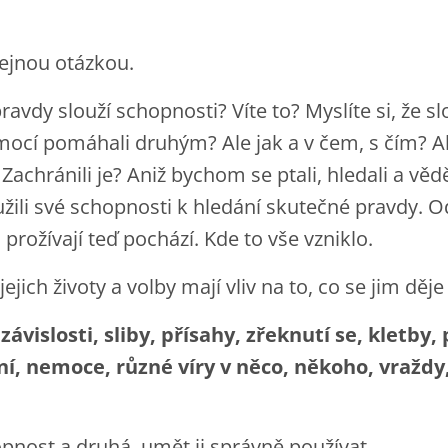
ejnou otázkou.
avdy slouží schopnosti? Víte to? Myslíte si, že sl
mocí pomáhali druhým? Ale jak a v čem, s čím? A
achránili je? Aniž bychom se ptali, hledali a věděl
užili své schopnosti k hledání skutečné pravdy. O
a prožívají teď pochází. Kde to vše vzniklo.
 jejich životy a volby mají vliv na to, co se jim děje
 závislosti, sliby, přísahy, zřeknutí se, kletby,
ení, nemoce, různé víry v něco, někoho, vraždy
opnost a druhá, umět ji správně používat.