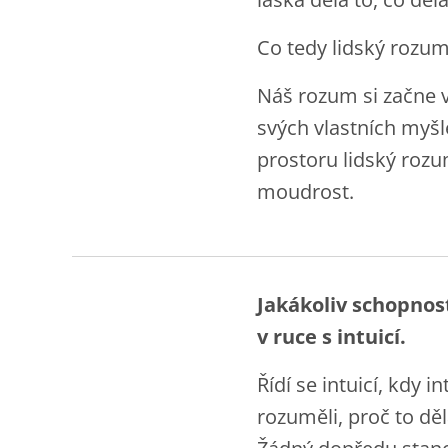
Co tedy lidský rozum
Náš rozum si začne 
svých vlastních myšl
prostoru lidský rozu
moudrost.
Jakákoliv schopnost
v ruce s intuicí.
Řídí se intuicí, kdy
rozuměli, proč to dě