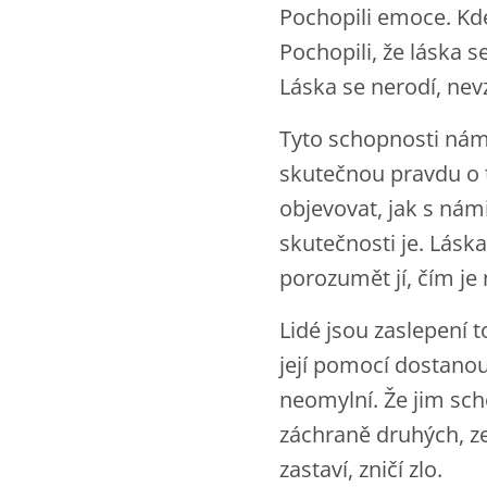
Pochopili emoce. Kde 
Pochopili, že láska 
Láska se nerodí, nev
Tyto schopnosti nám
skutečnou pravdu o 
objevovat, jak s nám
skutečnosti je. Láska
porozumět jí, čím je
Lidé jsou zaslepení t
její pomocí dostano
neomylní. Že jim sch
záchraně druhých, z
zastaví, zničí zlo.