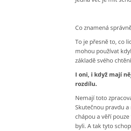
Co znamená správně
To je přesně to, co l
mohou používat kdyko
základě svého chtění
I oni, i když mají 
rozdílu.
Nemají toto zpracovan
Skutečnou pravdu a ne
chápou a věří pouze t
byli. A tak tyto scho