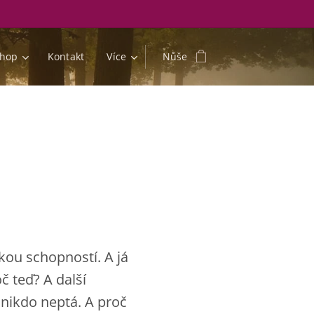
shop
Kontakt
Více
Nůše
akou schopností. A já
č teď? A další
 nikdo neptá. A proč