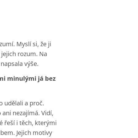
mí. Myslí si, že ji
 jejich rozum. Na
 napsala výše.
ými minulými já bez
 udělali a proč.
 ani nezajímá. Vidí,
 řeší i těch, kterými
obem. Jejich motivy