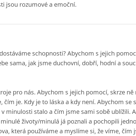
sti jsou rozumové a emoční.
dostáváme schopnosti? Abychom s jejich pomocí
ebe sama, jak jsme duchovní, dobří, hodní a souci
roje pro nás. Abychom s jejich pomocí, skrze ně n
e, čím je. Kdy je to láska a kdy není. Abychom se
e v minulosti stalo a čím jsme sami sobě ublížili
 minulé životy/minulá já poznali a pochopili jednot
va, která používáme a myslíme si, že víme, čím 