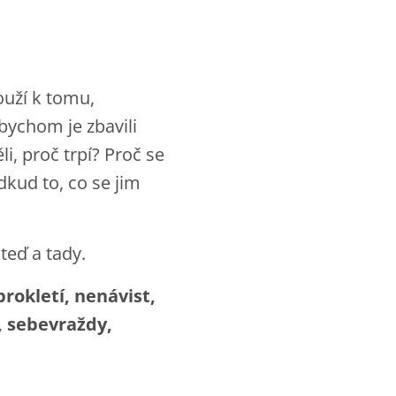
ouží k tomu,
bychom je zbavili
i, proč trpí? Proč se
dkud to, co se jim
 teď a tady.
 prokletí, nenávist,
, sebevraždy,