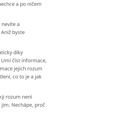
 nechce a po ničem
 nevíte a
 Aniž byste
aticky díky
 Umí číst informace,
ormace jejich rozum
ní, co to je a jak
ský rozum není
 jim. Nechápe, proč