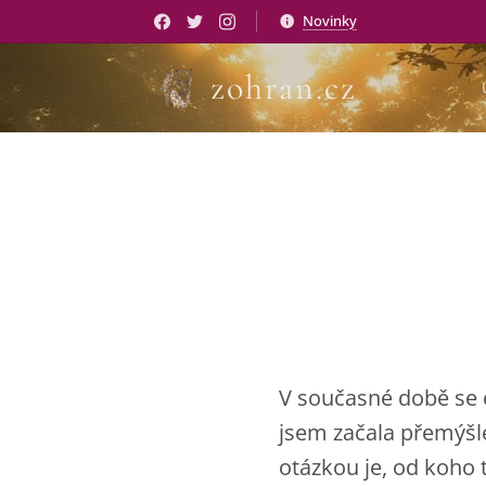
Novinky
zohran.cz
V současné době se ob
jsem začala přemýšle
otázkou je, od koho 