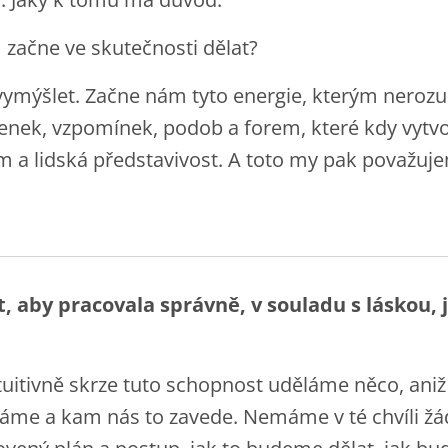
 začne ve skutečnosti dělat?
vymýšlet. Začne nám tyto energie, kterým nerozu
enek, vzpomínek, podob a forem, které kdy vytvoř
m a lidská představivost. A toto my pak považuje
, aby pracovala správně, v souladu s láskou, j
 intuitivně skrze tuto schopnost uděláme něco, ani
láme a kam nás to zavede. Nemáme v té chvíli žá