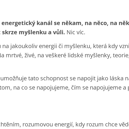
 energetický kanál se někam, na něco, na něk
 skrze myšlenku a vůli.
Nic víc.
 na jakoukoliv energii či myšlenku, která kdy vzni
Na mrtvé, živé, na veškeré lidské myšlenky, teorie
možňuje tato schopnost se napojit jako láska na
tom, na co se napojujeme, čím se napojujeme a p
htěním, rozumovou energií, kdy rozum chce věd