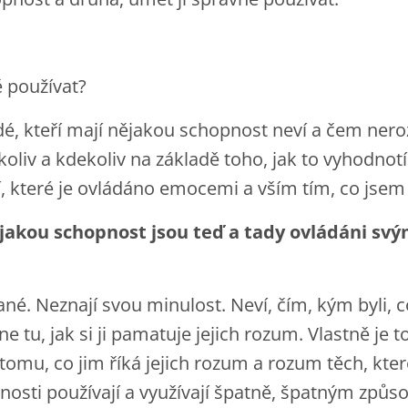
 používat?
idé, kteří mají nějakou schopnost neví a čem nerozu
liv a kdekoliv na základě toho, jak to vyhodnotí
, které je ovládáno emocemi a vším tím, co jsem
nějakou schopnost jsou teď a tady ovládáni sv
é. Neznají svou minulost. Neví, čím, kým byli, co
 tu, jak si ji pamatuje jejich rozum. Vlastně je to
omu, co jim říká jejich rozum a rozum těch, které
pnosti používají a využívají špatně, špatným způs