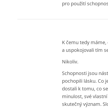
pro použití schopno
K čemu tedy máme, 
a uspokojovali tím s
Nikoliv.
Schopnosti jsou nást
pochopili lásku. Co j
dostali k tomu, co s
minulost, své vlastní
skutečný význam. Slo