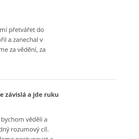
mí přetvářet do
il a zanechal v
me za vědění, za
e závislá a jde ruku
ž bychom věděli a
dný rozumový cíl.