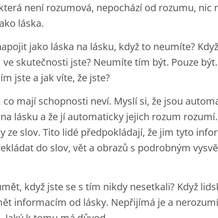
 která není rozumová, nepochází od rozumu, nic
ako láska.
napojit jako láska na lásku, když to neumíte? Když
 ve skutečnosti jste? Neumíte tím být. Pouze být.
m jste a jak víte, že jste?
, co mají schopnosti neví. Myslí si, že jsou autom
na lásku a že jí automaticky jejich rozum rozumí.
 ze slov. Tito lidé předpokládají, že jim tyto inf
kládat do slov, vět a obrazů s podrobným vysvětle
mět, když jste se s tím nikdy nesetkali? Když lid
ět informacím od lásky. Nepřijímá je a nerozumí
lá. Jaký k tomu má důvod.