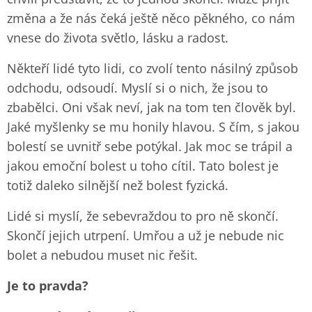
změna a že nás čeká ještě něco pěkného, co nám
vnese do života světlo, lásku a radost.
Někteří lidé tyto lidi, co zvolí tento násilný způsob
odchodu, odsoudí. Myslí si o nich, že jsou to
zbabělci. Oni však neví, jak na tom ten člověk byl.
Jaké myšlenky se mu honily hlavou. S čím, s jakou
bolestí se uvnitř sebe potýkal. Jak moc se trápil a
jakou emoční bolest u toho cítil. Tato bolest je
totiž daleko silnější než bolest fyzická.
Lidé si myslí, že sebevraždou to pro ně skončí.
Skončí jejich utrpení. Umřou a už je nebude nic
bolet a nebudou muset nic řešit.
Je to pravda?