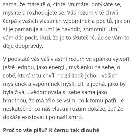
sama, že máte tělo, cítíte, vnímáte, dotýkáte se,
myslíte a rozhodujete se. Váš rozum v té chvíli
čerpá z vašich vlastních vzpomínek a pocitů, jak on
si je pamatuje a umí je navodit, zhmotnit. Umí
vám dát pocit, iluzi, že je to skutečné. Že se vám to
děje doopravdy.
V podstatě vás váš vlastní rozum ve spánku vytvoří
ještě jednou, jako energii, myšlenku na sebe, o
sobě, která v tu chvíli na základě jeho – vašich
myšlenek a vzpomínek myslí, cítí a jedná, jako by
byla živá, uvědomovala si sebe sama jako
hmotnou, že má tělo se vším, co k tomu patří. Je
neskutečné, co náš vlastní rozum dokáže, že? Že
dokáže existovat i po naší smrti.
Proč to vše píšu? K čemu tak dlouhé