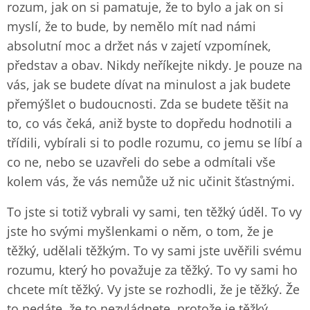
rozum, jak on si pamatuje, že to bylo a jak on si
myslí, že to bude, by nemělo mít nad námi
absolutní moc a držet nás v zajetí vzpomínek,
představ a obav. Nikdy neříkejte nikdy. Je pouze na
vás, jak se budete dívat na minulost a jak budete
přemýšlet o budoucnosti. Zda se budete těšit na
to, co vás čeká, aniž byste to dopředu hodnotili a
třídili, vybírali si to podle rozumu, co jemu se líbí a
co ne, nebo se uzavřeli do sebe a odmítali vše
kolem vás, že vás nemůže už nic učinit šťastnými.
To jste si totiž vybrali vy sami, ten těžký úděl. To vy
jste ho svými myšlenkami o něm, o tom, že je
těžký, udělali těžkým. To vy sami jste uvěřili svému
rozumu, který ho považuje za těžký. To vy sami ho
chcete mít těžký. Vy jste se rozhodli, že je těžký. Že
to nedáte, že to nezvládnete, protože je těžký.