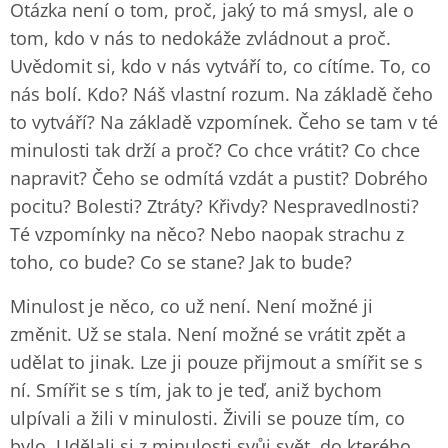
Otázka není o tom, proč, jaký to má smysl, ale o
tom, kdo v nás to nedokáže zvládnout a proč.
Uvědomit si, kdo v nás vytváří to, co cítíme. To, co
nás bolí. Kdo? Náš vlastní rozum. Na základě čeho
to vytváří? Na základě vzpomínek. Čeho se tam v té
minulosti tak drží a proč? Co chce vrátit? Co chce
napravit? Čeho se odmítá vzdát a pustit? Dobrého
pocitu? Bolesti? Ztráty? Křivdy? Nespravedlnosti?
Té vzpomínky na něco? Nebo naopak strachu z
toho, co bude? Co se stane? Jak to bude?
Minulost je něco, co už není. Není možné ji
změnit. Už se stala. Není možné se vrátit zpět a
udělat to jinak. Lze ji pouze přijmout a smířit se s
ní. Smířit se s tím, jak to je teď, aniž bychom
ulpívali a žili v minulosti. Živili se pouze tím, co
bylo. Udělali si z minulosti svůj svět, do kterého