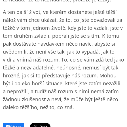
A ten další život, ve kterém dostanete ještě těžší
nálož vám chce ukázat, že to, co jste považovali za
těžké v tom jednom životě, kdy jste to vzdali, jste v
tom druhém zvládli, poprali jste se s tím. K tomu
pak dostáváte návdavkem něco navíc, abyste si
uvědomili, že není vše tak, jak to vypadá, jak to
vidí a vnímá náš rozum. To, co se vám zdá teď jako
těžké a nezvladatelné, neúnosné, nemusí být tak
hrozné, jak si to představuje náš rozum. Mohou
být i daleko horší situace, které jste zatím nezažili
a neprožili, a tudíž náš rozum s nimi nemá zatím
žádnou zkušenost a neví, že může být ještě něco
daleko těžšího, než to, co zná.