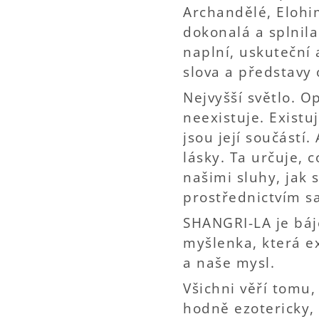
Archandělé, Elohim
dokonalá a splnila
naplní, uskuteční a
slova a představy
Nejvyšší světlo. O
neexistuje. Exist
jsou její součást
lásky. Ta určuje, 
našimi sluhy, jak 
prostřednictvím s
SHANGRI-LA je báje
myšlenka, která ex
a naše mysl.
Všichni věří tomu,
hodně ezotericky,