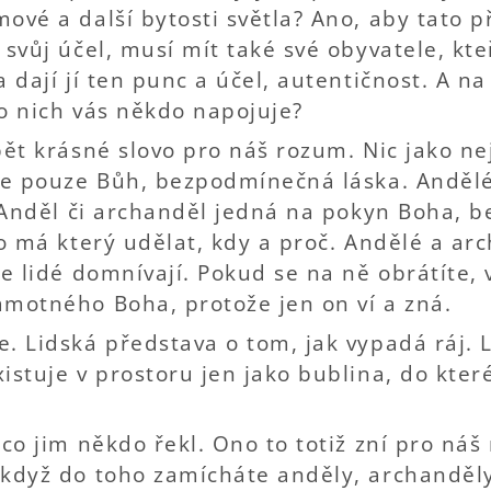
ové a další bytosti světla? Ano, aby tato p
 svůj účel, musí mít také své obyvatele, kte
 dají jí ten punc a účel, autentičnost. A na
 o nich vás někdo napojuje?
pět krásné slovo pro náš rozum. Nic jako nej
uje pouze Bůh, bezpodmínečná láska. Anděl
í. Anděl či archanděl jedná na pokyn Boha,
co má který udělat, kdy a proč. Andělé a ar
se lidé domnívají. Pokud se na ně obrátíte,
amotného Boha, protože jen on ví a zná.
. Lidská představa o tom, jak vypadá ráj. 
istuje v prostoru jen jako bublina, do kte
 co jim někdo řekl. Ono to totiž zní pro ná
 když do toho zamícháte anděly, archanděl