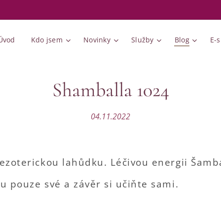
Úvod
Kdo jsem
Novinky
Služby
Blog
E-
Shamballa 1024
04.11.2022
ezoterickou lahůdku. Léčivou energii Šamb
u pouze své a závěr si učiňte sami.