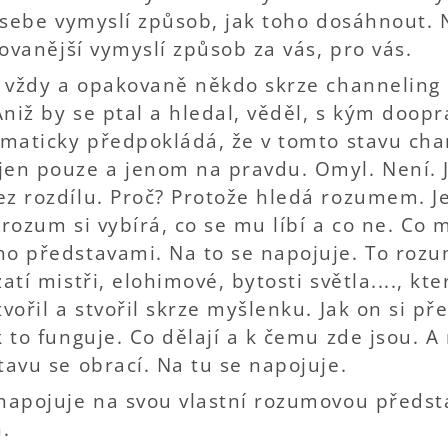
o sebe vymyslí způsob, jak toho dosáhnout. 
ikovanější vymyslí způsob za vás, pro vás.
se vždy a opakovaně někdo skrze channeling
niž by se ptal a hledal, věděl, s kým doopr
omaticky předpokládá, že v tomto stavu cha
jen pouze a jenom na pravdu. Omyl. Není. 
ez rozdílu. Proč? Protože hledá rozumem. 
 rozum si vybírá, co se mu líbí a co ne. Co 
ho představami. Na to se napojuje. To rozu
atí mistři, elohimové, bytosti světla...., kt
vořil a stvořil skrze myšlenku. Jak on si pře
k to funguje. Co dělají a k čemu zde jsou. A 
tavu se obrací. Na tu se napojuje.
 napojuje na svou vlastní rozumovou předst
.