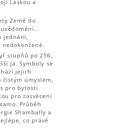
ojí Láskou a
nety Země do
a uvědomění...
 jednání,
it nedokončené.
yř stupňů po 256,
šší Já. Symboly se
hází jejich
 s čistým úmyslem,
s pro bytosti
kou pro zasvěcení
 samo. Průběh
nergie Shambally a
ejlépe, co právě