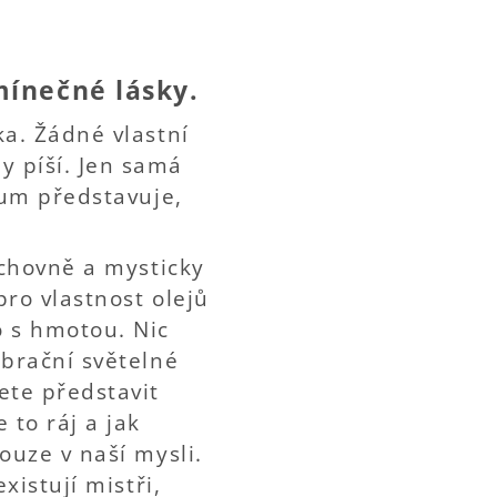
mínečné lásky.
ka. Žádné vlastní
y píší. Jen samá
zum představuje,
uchovně a mysticky
pro vlastnost olejů
o s hmotou. Nic
ibrační světelné
ete představit
 to ráj a jak
ouze v naší mysli.
xistují mistři,