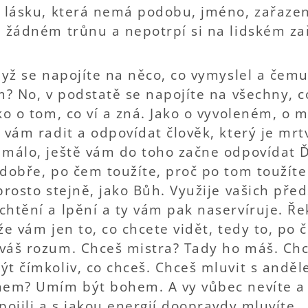
, lásku, která nemá podobu, jméno, zařazen
a žádném trůnu a nepotrpí si na lidském zař
dyž se napojíte na něco, co vymyslel a čemu 
m? No, v podstatě se napojíte na všechny, co
ko o tom, co ví a zná. Jako o vyvoleném, o 
 vám radit a odpovídat člověk, který je mrtv
 málo, ještě vám do toho začne odpovídat Ď
dobře, po čem toužíte, proč po tom toužíte
prosto stejně, jako Bůh. Využije vašich před
htění a lpění a ty vám pak naservíruje. Ře
že vám jen to, co chcete vidět, tedy to, po 
váš rozum. Chceš mistra? Tady ho máš. Ch
ýt čímkoliv, co chceš. Chceš mluvit s andě
hem? Umím být bohem. A vy vůbec nevíte a 
pojili a s jakou energií doopravdy mluvíte.