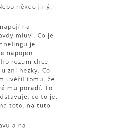
Nebo někdo jiný,
 napojí na
avdy mluví. Co je
nnelingu je
Je napojen
Jeho rozum chce
mu zní hezky. Co
m uvěřil tomu, že
eré mu poradí. To
dstavuje, co to je,
na toto, na tuto
avu a na