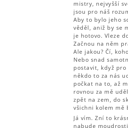
mistry, nejvyšší sv
jsou pro náš rozum
Aby to bylo jeho s
věděl, aniž by se 
je hotovo. Vleze 
Začnou na něm pra
Ale jakou? Čí, ko
Nebo snad samotn
postavit, když pro
někdo to za nás ud
počkat na to, až 
rovnou za mě udělá
zpět na zem, do sk
všichni kolem mě 
Já vím. Zní to kr
nabude moudrosti 