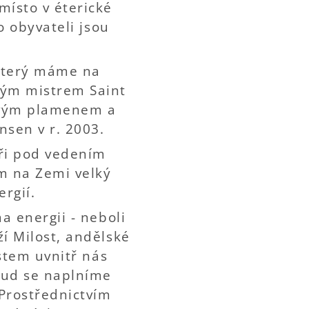
místo v éterické
o obyvateli jsou
 který máme na
tým mistrem Saint
ovým plamenem a
sen v r. 2003.
tři pod vedením
m na Zemi velký
ergií.
a energii - neboli
í Milost, andělské
ístem uvnitř nás
kud se naplníme
Prostřednictvím