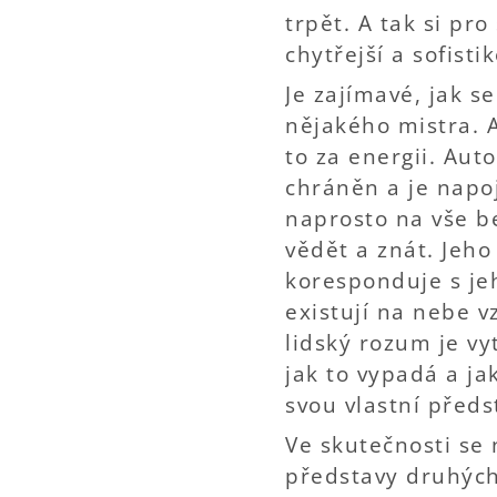
trpět. A tak si pr
chytřejší a sofist
Je zajímavé, jak 
nějakého mistra. A
to za energii. Aut
chráněn a je napo
naprosto na vše b
vědět a znát. Jeho
koresponduje s je
existují na nebe vz
lidský rozum je vyt
jak to vypadá a ja
svou vlastní předs
Ve skutečnosti se
představy druhých