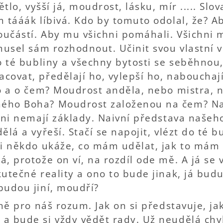
ětlo, vyšší já, moudrost, lásku, mír ..... Slo
 tááák líbivá. Kdo by tomuto odolal, že? Ab
oučástí. Aby mu všichni pomáhali. Všichni m
musel sám rozhodnout. Učinit svou vlastní v
do té bubliny a všechny bytosti se seběhno
covat, předělají ho, vylepší ho, nabouchaj
ho a o čem? Moudrost anděla, nebo mistra, 
ého Boha? Moudrost založenou na čem? Na 
 ni nemají základy. Naivní představa našeh
ělá a vyřeší. Stačí se napojit, vlézt do té b
mi někdo ukáže, co mám udělat, jak to mám 
, protože on ví, na rozdíl ode mě. A já se 
utečné reality a ono to bude jinak, já bud
budou jiní, moudří?
ásně pro náš rozum. Jak on si představuje, 
a bude si vždy vědět rady. Už neudělá ch