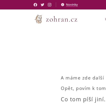
Novinky
zohran.cz
A máme zde další 
Opět, povím k tom
Co tom píší jiní.