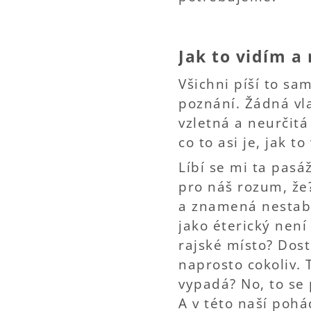
Jak to vidím a
Všichni píší to sa
poznání. Žádná vl
vzletná a neurčitá
co to asi je, jak t
Líbí se mi ta pasá
pro náš rozum, že?
a znamená nestabil
jako éterický není
rajské místo? Dos
naprosto cokoliv. 
vypadá? No, to se 
A v této naší pohád