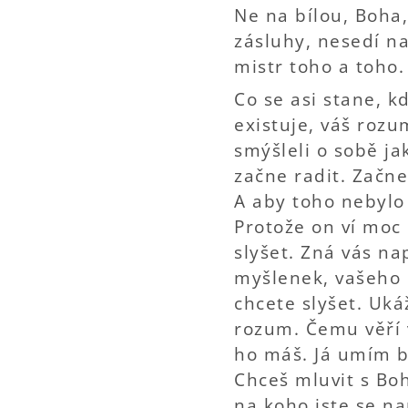
Ne na bílou, Boha
zásluhy, nesedí n
mistr toho a toho.
Co se asi stane, k
existuje, váš rozu
smýšleli o sobě ja
začne radit. Začne
A aby toho nebylo
Protože on ví moc 
slyšet. Zná vás na
myšlenek, vašeho c
chcete slyšet. Uká
rozum. Čemu věří 
ho máš. Já umím b
Chceš mluvit s Bo
na koho jste se na