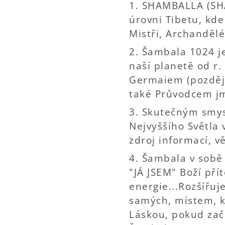
1. SHAMBALLA (SHA
úrovni Tibetu, kde
Mistři, Archandělé
2. Šambala 1024 j
naší planetě od r
Germaiem (pozděj
také Průvodcem jm
3. Skutečným smys
Nejvyššího Světla
zdroj informací, v
4. Šambala v sobě 
"JÁ JSEM" Boží pří
energie...Rozšířuj
samých, místem, k
Láskou, pokud zač