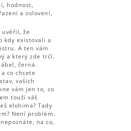
í, hodnost,
azení a oslovení,
uvěřil, že
 kdy existovali a
mistru. A ten vám
ý a který zde trčí.
ábel, černá.
 a co chcete
stav, vašich
kne vám jen to, co
čem touží váš
ceš elohima? Tady
lem? Není problém.
nepoznáte, na co,