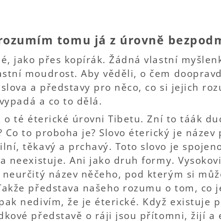
 rozumím tomu já z úrovně bezpod
mé, jako přes kopírák. Žádná vlastní myšlen
astní moudrost. Aby věděli, o čem doopravd
 slova a představy pro něco, co si jejich ro
o vypadá a co to dělá.
ž o té éterické úrovni Tibetu. Zní to táák d
 Co to proboha je? Slovo éterický je název 
ní, těkavý a prchavý. Toto slovo je spojen
 a neexistuje. Ani jako druh formy. Vysokov
t neurčitý název něčeho, pod kterým si můž
Takže představa našeho rozumu o tom, co je
pak nedivím, že je éterické. Když existuje p
kové představě o ráji jsou přítomni, žijí a e