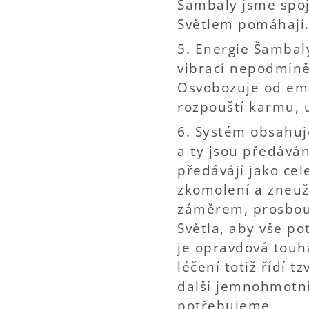
Šambaly jsme spoje
Světlem pomáhají
5. Energie Šambal
vibrací nepodmíněn
Osvobozuje od emo
rozpouští karmu, 
6. Systém obsahuj
a ty jsou předáván
předávájí jako cel
zkomolení a zneuž
záměrem, prosbou,
Světla, aby vše p
je opravdová touh
léčení totiž řídí 
další jemnohmotní
potřebujeme.