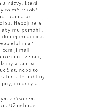
va a názvy, která
y to měl v sobě.
u radili a on
olbu. Napojí se a
u, aby mu pomohli.
í do něj moudrost.
nebo elohima?
čem ji mají
o rozumu, že oni,
ubliny a tam si
udělat, nebo to
vrátím z té bubliny
u jiný, moudrý a
jakým způsobem
ybu. Už nebude