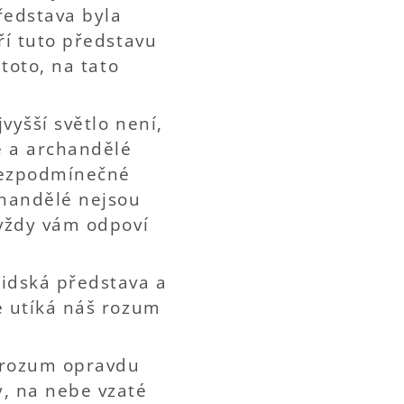
ředstava byla
ří tuto představu
 toto, na tato
vyšší světlo není,
é a archandělé
 bezpodmínečné
chandělé nejsou
 vždy vám odpoví
Lidská představa a
ré utíká náš rozum
š rozum opravdu
y, na nebe vzaté