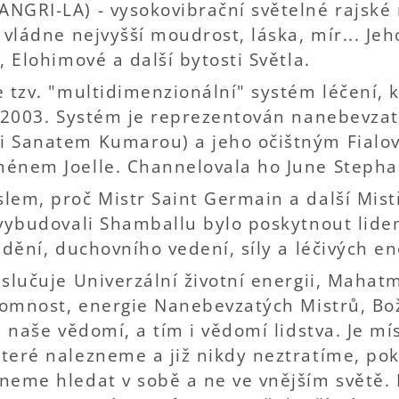
NGRI-LA) - vysokovibrační světelné rajské 
 vládne nejvyšší moudrost, láska, mír... Jeh
, Elohimové a další bytosti Světla.
e tzv. "multidimenzionální" systém léčení,
. 2003. Systém je reprezentován nanebevza
i Sanatem Kumarou) a jeho očištným Fial
énem Joelle. Channelovala ho June Stephan
lem, proč Mistr Saint Germain a další Mis
 vybudovali Shamballu bylo poskytnout lide
ědění, duchovního vedení, síly a léčivých en
slučuje Univerzální životní energii, Mahatm
tomnost, energie Nanebevzatých Mistrů, Bož
e naše vědomí, a tím i vědomí lidstva. Je m
teré nalezneme a již nikdy neztratíme, po
neme hledat v sobě a ne ve vnějším světě. 