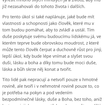
již nezasahovali do tohoto života i dalších.
Pro tento úkol si také naplánuje, jaké bude mít
vlastnosti a schopnosti jako člověk, které mu v
tom budou pomáhat, aby to zvládl a ustál. Tím
duše poskytuje svému budoucímu lidskému já, ve
kterém teprve bude obrovskou moudrost, z které
může tento člověk čerpat a duchovně růst pro jiný,
lepší úkol, kdy bude lépe vnímat a slyšet svou
duši, lásku a boha a díky tomu bude moci duše,
láska a bůh skrze něj konat a tvořit.
Tito lidé pak nepracují a netvoří pouze v hmotné
rovině, ale tvoří i v nehmotné rovině pouze to, co
je potřeba na pokyn a pod vedením
bezpodmínečné lásky, duše a Boha, bez toho, aniž