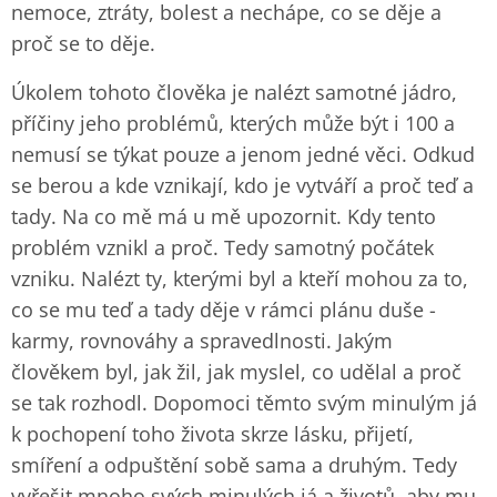
nemoce, ztráty, bolest a nechápe, co se děje a
proč se to děje.
Úkolem tohoto člověka je nalézt samotné jádro,
příčiny jeho problémů, kterých může být i 100 a
nemusí se týkat pouze a jenom jedné věci. Odkud
se berou a kde vznikají, kdo je vytváří a proč teď a
tady. Na co mě má u mě upozornit. Kdy tento
problém vznikl a proč. Tedy samotný počátek
vzniku. Nalézt ty, kterými byl a kteří mohou za to,
co se mu teď a tady děje v rámci plánu duše -
karmy, rovnováhy a spravedlnosti. Jakým
člověkem byl, jak žil, jak myslel, co udělal a proč
se tak rozhodl. Dopomoci těmto svým minulým já
k pochopení toho života skrze lásku, přijetí,
smíření a odpuštění sobě sama a druhým. Tedy
vyřešit mnoho svých minulých já a životů, aby mu