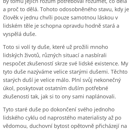
by tomu jejich rozum potřeboval rozumět, co dělá
a proč to dělá. Tohoto odosobněného stavu, kdy je
člověk v jednu chvíli pouze samotnou láskou v
lidském těle je schopna opravdu hodně stará a
vyspělá duše.
Toto si volí ty duše, které už prožili mnoho
lidských životů, různých situací a nasbírali
nespočet zkušeností skrze své lidské existence. My
tyto duše nazýváme velice starými dušemi. Těchto
starých duší je velice málo. Plní svůj nekonečný
úkol, poskytovat ostatním duším potřebné
zkušenosti tak, jak si to ony sami naplánovali.
Tyto staré duše po dokončení svého jednoho
lidského cyklu od naprostého materialisty až po
vědomou, duchovní bytost opětovně přicházejí na