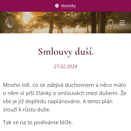
Novinky
zohran.cz
Smlouvy duší.
27.02.2024
Mnoho lidí, co se zabývá duchovnem a něco málo
o něm ví píší články o smlouvách mezi dušemi. Že
vše je již dopředu naplánováno. A tento plán
slouží k růstu duše.
Tak se na to podíváme blíže.