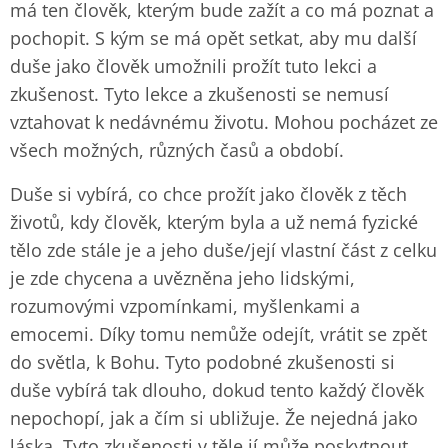
má ten člověk, kterým bude zažít a co má poznat a
pochopit. S kým se má opět setkat, aby mu další
duše jako člověk umožnili prožít tuto lekci a
zkušenost. Tyto lekce a zkušenosti se nemusí
vztahovat k nedávnému životu. Mohou pocházet ze
všech možných, různých časů a období.
Duše si vybírá, co chce prožít jako člověk z těch
životů, kdy člověk, kterým byla a už nemá fyzické
tělo zde stále je a jeho duše/její vlastní část z celku
je zde chycena a uvězněna jeho lidskými,
rozumovými vzpomínkami, myšlenkami a
emocemi. Díky tomu nemůže odejít, vrátit se zpět
do světla, k Bohu. Tyto podobné zkušenosti si
duše vybírá tak dlouho, dokud tento každý člověk
nepochopí, jak a čím si ubližuje. Že nejedná jako
láska. Tyto zkušenosti v těle jí může poskytnout