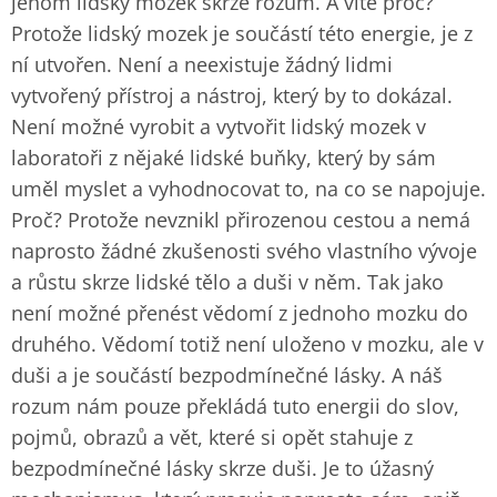
jenom lidský mozek skrze rozum. A víte proč?
Protože lidský mozek je součástí této energie, je z
ní utvořen. Není a neexistuje žádný lidmi
vytvořený přístroj a nástroj, který by to dokázal.
Není možné vyrobit a vytvořit lidský mozek v
laboratoři z nějaké lidské buňky, který by sám
uměl myslet a vyhodnocovat to, na co se napojuje.
Proč? Protože nevznikl přirozenou cestou a nemá
naprosto žádné zkušenosti svého vlastního vývoje
a růstu skrze lidské tělo a duši v něm. Tak jako
není možné přenést vědomí z jednoho mozku do
druhého. Vědomí totiž není uloženo v mozku, ale v
duši a je součástí bezpodmínečné lásky. A náš
rozum nám pouze překládá tuto energii do slov,
pojmů, obrazů a vět, které si opět stahuje z
bezpodmínečné lásky skrze duši. Je to úžasný