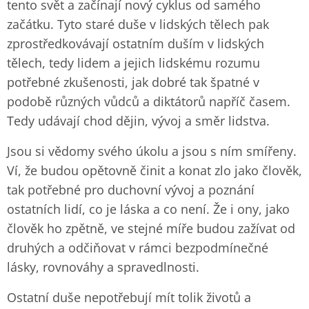
tento svět a začínají nový cyklus od samého
začátku. Tyto staré duše v lidských tělech pak
zprostředkovávají ostatním duším v lidských
tělech, tedy lidem a jejich lidskému rozumu
potřebné zkušenosti, jak dobré tak špatné v
podobě různých vůdců a diktátorů napříč časem.
Tedy udávají chod dějin, vývoj a směr lidstva.
Jsou si vědomy svého úkolu a jsou s ním smířeny.
Ví, že budou opětovně činit a konat zlo jako člověk,
tak potřebné pro duchovní vývoj a poznání
ostatních lidí, co je láska a co není. Že i ony, jako
člověk ho zpětně, ve stejné míře budou zažívat od
druhých a odčiňovat v rámci bezpodmínečné
lásky, rovnováhy a spravedlnosti.
Ostatní duše nepotřebují mít tolik životů a