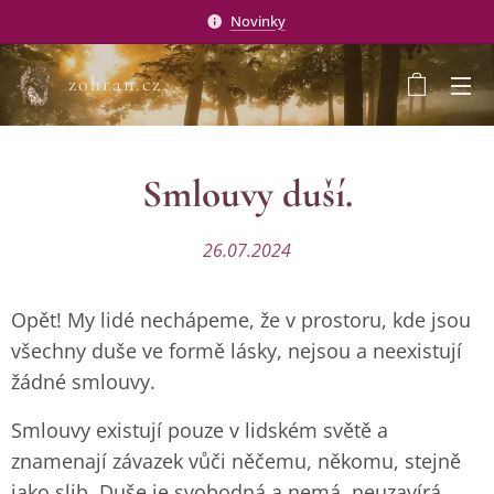
Novinky
zohran.cz
Smlouvy duší.
26.07.2024
Opět! My lidé nechápeme, že v prostoru, kde jsou
všechny duše ve formě lásky, nejsou a neexistují
žádné smlouvy.
Smlouvy existují pouze v lidském světě a
znamenají závazek vůči něčemu, někomu, stejně
jako slib. Duše je svobodná a nemá, neuzavírá