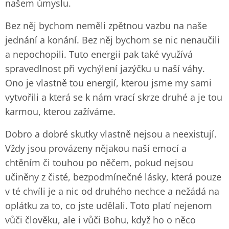
našem úmyslu.
Bez něj bychom neměli zpětnou vazbu na naše
jednání a konání. Bez něj bychom se nic nenaučili
a nepochopili. Tuto energii pak také využívá
spravedlnost při vychýlení jazýčku u naší váhy.
Ono je vlastně tou energií, kterou jsme my sami
vytvořili a která se k nám vrací skrze druhé a je tou
karmou, kterou zažíváme.
Dobro a dobré skutky vlastně nejsou a neexistují.
Vždy jsou provázeny nějakou naší emocí a
chtěním či touhou po něčem, pokud nejsou
učiněny z čisté, bezpodmínečné lásky, která pouze
v té chvíli je a nic od druhého nechce a nežádá na
oplátku za to, co jste udělali. Toto platí nejenom
vůči člověku, ale i vůči Bohu, když ho o něco