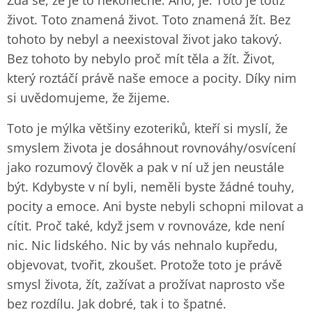
Zdá se, že je to nekonečné. Ano, je. Toto je totiž
život. Toto znamená život. Toto znamená žít. Bez
tohoto by nebyl a neexistoval život jako takový.
Bez tohoto by nebylo proč mít těla a žít. Život,
který roztáčí právě naše emoce a pocity. Díky nim
si uvědomujeme, že žijeme.
Toto je mýlka většiny ezoteriků, kteří si myslí, že
smyslem života je dosáhnout rovnováhy/osvícení
jako rozumový člověk a pak v ní už jen neustále
být. Kdybyste v ní byli, neměli byste žádné touhy,
pocity a emoce. Ani byste nebyli schopni milovat a
cítit. Proč také, když jsem v rovnováze, kde není
nic. Nic lidského. Nic by vás nehnalo kupředu,
objevovat, tvořit, zkoušet. Protože toto je právě
smysl života, žít, zažívat a prožívat naprosto vše
bez rozdílu. Jak dobré, tak i to špatné.