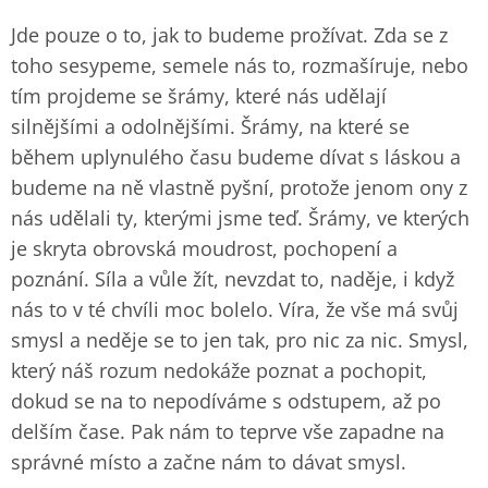
Jde pouze o to, jak to budeme prožívat. Zda se z
toho sesypeme, semele nás to, rozmašíruje, nebo
tím projdeme se šrámy, které nás udělají
silnějšími a odolnějšími. Šrámy, na které se
během uplynulého času budeme dívat s láskou a
budeme na ně vlastně pyšní, protože jenom ony z
nás udělali ty, kterými jsme teď. Šrámy, ve kterých
je skryta obrovská moudrost, pochopení a
poznání. Síla a vůle žít, nevzdat to, naděje, i když
nás to v té chvíli moc bolelo. Víra, že vše má svůj
smysl a neděje se to jen tak, pro nic za nic. Smysl,
který náš rozum nedokáže poznat a pochopit,
dokud se na to nepodíváme s odstupem, až po
delším čase. Pak nám to teprve vše zapadne na
správné místo a začne nám to dávat smysl.