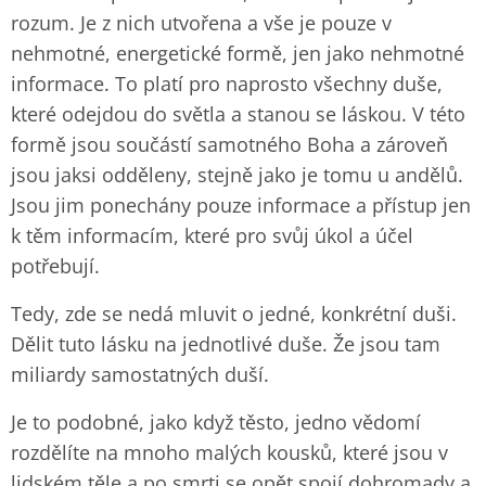
rozum. Je z nich utvořena a vše je pouze v
nehmotné, energetické formě, jen jako nehmotné
informace. To platí pro naprosto všechny duše,
které odejdou do světla a stanou se láskou. V této
formě jsou součástí samotného Boha a zároveň
jsou jaksi odděleny, stejně jako je tomu u andělů.
Jsou jim ponechány pouze informace a přístup jen
k těm informacím, které pro svůj úkol a účel
potřebují.
Tedy, zde se nedá mluvit o jedné, konkrétní duši.
Dělit tuto lásku na jednotlivé duše. Že jsou tam
miliardy samostatných duší.
Je to podobné, jako když těsto, jedno vědomí
rozdělíte na mnoho malých kousků, které jsou v
lidském těle a po smrti se opět spojí dohromady a