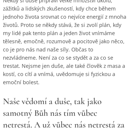
Někdy si duše připraví velké množství úkolů,
zážitků a lidských zkušeností, kdy chce během
jednoho života srovnat co nejvíce energií z mnoha
životů. Proto se někdy stává, že si zvolí plán, kdy
my lidé pak tento plán a jeden život vnímáme
tělesně, emočně, rozumově a pocitově jako něco,
co je pro nás nad naše síly. Občas to
nezvládneme. Není za co se stydět a za co se
trestat. Nejsme jen duše, ale také člověk z masa a
kostí, co cítí a vnímá, uvědomuje si fyzickou a
emoční bolest.
Naše vědomí a duše, tak jako
samotný Bůh nás tím vůbec
netrestá. A už vůbec nás netrestá za