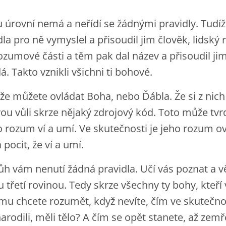
u úrovní nemá a neřídí se žádnými pravidly. Tudí
dla pro ně vymyslel a přisoudil jim člověk, lidsk
ozumové části a těm pak dal název a přisoudil ji
á. Takto vznikli všichni ti bohové.
, že můžete ovládat Boha, nebo Ďábla. Že si z nic
vou vůli skrze nějaký zdrojový kód. Toto může tvr
ho rozum ví a umí. Ve skutečnosti je jeho rozum ov
pocit, že ví a umí.
h vám nenutí žádná pravidla. Učí vás poznat a v
 třetí rovinou. Tedy skrze všechny ty bohy, kteří 
mu chcete rozumět, když nevíte, čím ve skutečnos
 narodili, měli tělo? A čím se opět stanete, až zem