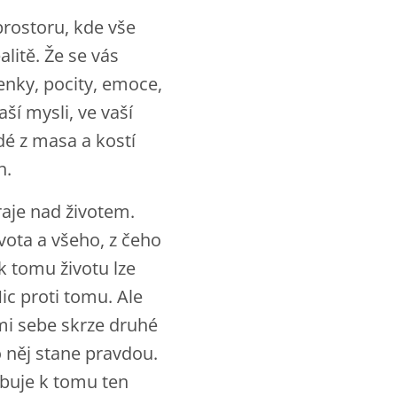
prostoru, kde vše
litě. Že se vás
enky, pocity, emoce,
aší mysli, ve vaší
dé z masa a kostí
h.
raje nad životem.
vota a všeho, z čeho
k tomu životu lze
Nic proti tomu. Ale
ami sebe skrze druhé
ro něj stane pravdou.
buje k tomu ten