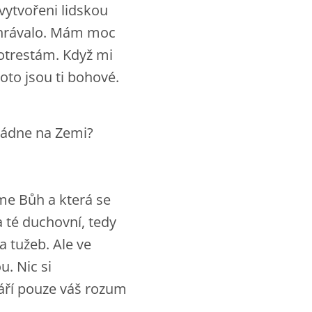
vytvořeni lidskou
 pohrávalo. Mám moc
potrestám. Když mi
oto jsou ti bohové.
ládne na Zemi?
me Bůh a která se
a té duchovní, tedy
a tužeb. Ale ve
u. Nic si
váří pouze váš rozum