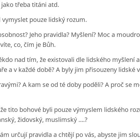
jako třeba titáni atd.
 vymyslet pouze lidský rozum.
o osobnost? Jeho pravidla? Myšlení? Moc a moudr
víte, co, čím je Bůh.
kdo nad tím, že existovali dle lidského myšlení a
ře a v každé době? A byly jim přisouzeny lidské v
pravými? A kam se od té doby poděli? A proč se m
?
že tito bohové byli pouze výmyslem lidského roz
anský, židovský, muslimský ....?
m určují pravidla a chtějí po vás, abyste jim slouži