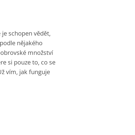
e je schopen vědět,
í podle nějakého
o obrovské množství
re si pouze to, co se
Už vím, jak funguje