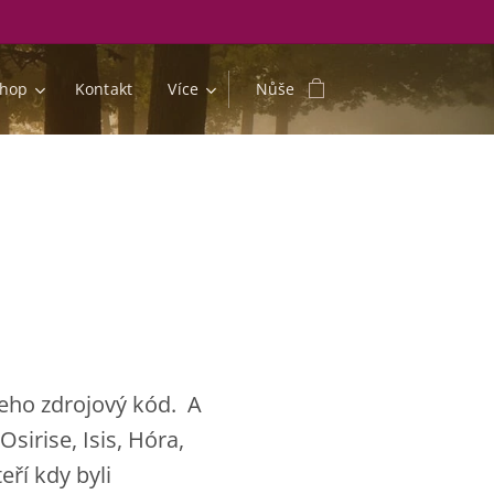
shop
Kontakt
Více
Nůše
 jeho zdrojový kód. A
sirise, Isis, Hóra,
eří kdy byli