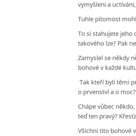
vymyšleni a uctíváni, 
Tuhle pitomost mohl
To si stahujete jeh
takového lze? Pak ne
Zamyslel se někdy ně
bohové v každé kultu
Tak kteří byli těmi 
o prvenství a o moc
Chápe vůbec někdo, 
teď ten pravý? Křesť
Všichni tito bohové vá