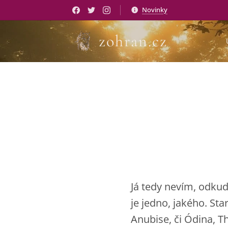
Novinky
zohran.cz
Já tedy nevím, odkud 
je jedno, jakého. Sta
Anubise, či Ódina, Th