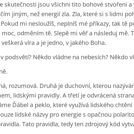
 skutečnosti jsou všichni tito bohové stvořeni a 
čím jiným, než energií zla. Zla, které si s lidmi
 Pokud mi nesloužíš, neplníš mé příkazy, tak tě 
i moc, odměním tě. Slepě mi věř a následuj mě. T
veškerá víra a je jedno, v jakého Boha.
v podsvětí? Někdo vládne na nebesích? Někdo v
vně.
tná, rozumová. Druhá je duchovní, kterou nazývá
em, lidskými pravidly. A třetí je odvrácená stran
káme Ďábel a peklo, které využívá lidského chtění 
pouze lidské názvy pro energie s opačnou polarito
ravidla. Tato pravidla, tedy ten zdrojový kód vyt