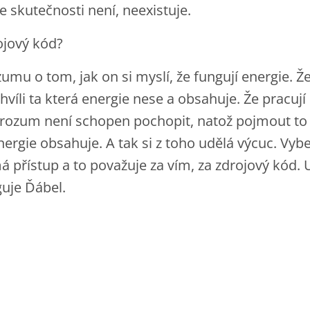
e skutečnosti není, neexistuje.
rojový kód?
umu o tom, jak on si myslí, že fungují energie. Ž
hvíli ta která energie nese a obsahuje. Že pracuj
ý rozum není schopen pochopit, natož pojmout t
nergie obsahuje. A tak si z toho udělá výcuc. Vybe
á přístup a to považuje za vím, za zdrojový kód. 
guje Ďábel.