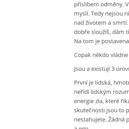
příslibem odměny. Ve
myslí. Tedy nejsou ni
nad životem a smrtí.
dobře sloužíš, dám t
Na tom je postavena 
Copak někdo vládne 
Jsou a existují 3 úro
První je lidská, hmo
neřídí lidským rozum
energie zla, které ří
skutečnosti jsou to 
nestahujete. Žádná p
a ego.