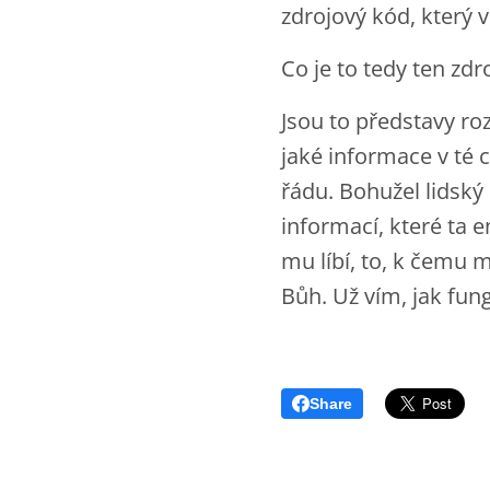
zdrojový kód, který v
Co je to tedy ten zd
Jsou to představy roz
jaké informace v té c
řádu. Bohužel lidsk
informací, které ta e
mu líbí, to, k čemu m
Bůh. Už vím, jak fun
Share