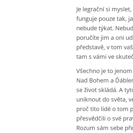
Je legrační si mysle
funguje pouze tak, ja
nebude týkat. Nebude
poručíte jim a oni ud
představě, v tom vaše
tam s vámi ve skuteč
Všechno je to jenom 
Nad Bohem a Ďáblem. 
se život skládá. A t
uniknout do světa, ve
proč tito lidé o tom
přesvědčili o své pra
Rozum sám sebe přes