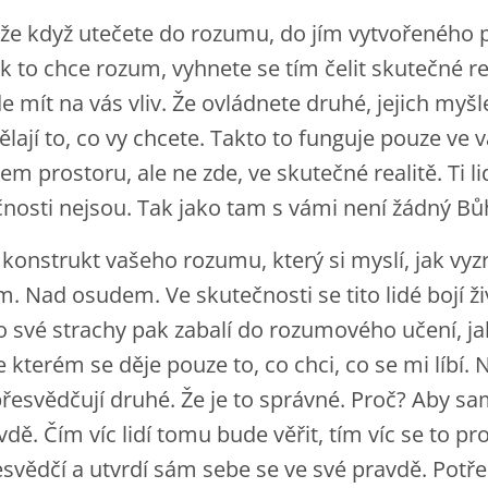
t, že když utečete do rozumu, do jím vytvořeného 
k to chce rozum, vyhnete se tím čelit skutečné rea
 mít na vás vliv. Že ovládnete druhé, jejich myšl
ělají to, co vy chcete. Takto to funguje pouze ve v
m prostoru, ale ne zde, ve skutečné realitě. Ti li
nosti nejsou. Tak jako tam s vámi není žádný Bů
konstrukt vašeho rozumu, který si myslí, jak vyz
Nad osudem. Ve skutečnosti se tito lidé bojí ži
yto své strachy pak zabalí do rozumového učení, ja
 kterém se děje pouze to, co chci, co se mi líbí. 
 přesvědčují druhé. Že je to správné. Proč? Aby s
vdě. Čím víc lidí tomu bude věřit, tím víc se to p
vědčí a utvrdí sám sebe se ve své pravdě. Potře