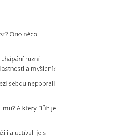
ost? Ono něco
 chápání různí
lastnosti a myšlení?
ezi sebou nepoprali
umu? A který Bůh je
li a uctívali je s