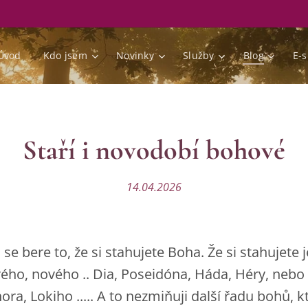
Úvod
Kdo jsem
Novinky
Služby
Blog
E-
Staří i novodobí bohové
14.04.2026
se bere to, že si stahujete Boha. Že si stahujete
rého, nového .. Dia, Poseidóna, Háda, Héry, nebo O
ora, Lokiho ..... A to nezmiňuji další řadu bohů, kt