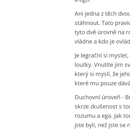
Ani jedna z těch dvo
stáhnout. Tato pravi
tyto dvě úrovně na r
vládne a kdo je ovlád
Je legrační si myslet
loutky. Vnutíte jim s
který si myslí, že je
které mu pouze dává 
Duchovní úroveň - Bů
skrze zkušenost s tou
rozumu a ega. Jak to
jste byli, než jste se