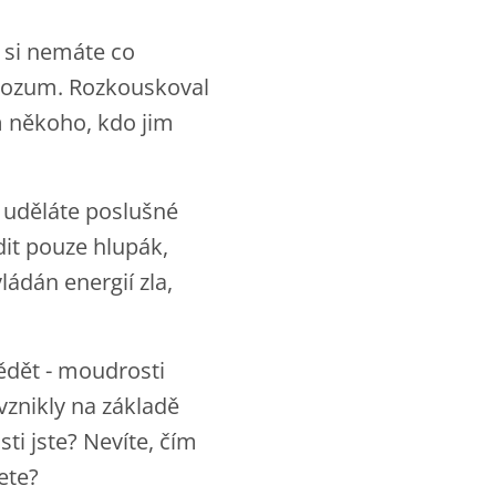
ž si nemáte co
ý rozum. Rozkouskoval
m někoho, kdo jim
h uděláte poslušné
dit pouze hlupák,
ládán energií zla,
ědět - moudrosti
vznikly na základě
ti jste? Nevíte, čím
řete?