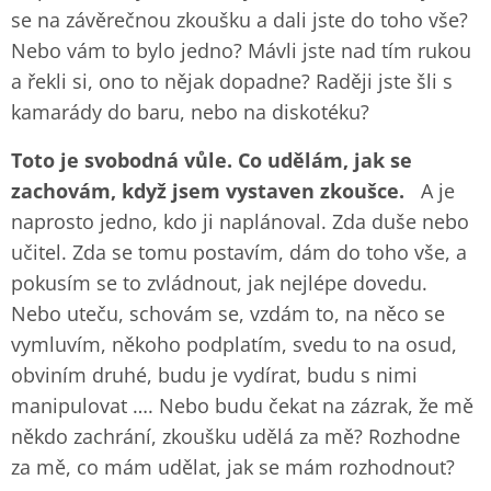
se na závěrečnou zkoušku a dali jste do toho vše?
Nebo vám to bylo jedno? Mávli jste nad tím rukou
a řekli si, ono to nějak dopadne? Raději jste šli s
kamarády do baru, nebo na diskotéku?
Toto je svobodná vůle. Co udělám, jak se
zachovám, když jsem vystaven zkoušce.
A je
naprosto jedno, kdo ji naplánoval. Zda duše nebo
učitel. Zda se tomu postavím, dám do toho vše, a
pokusím se to zvládnout, jak nejlépe dovedu.
Nebo uteču, schovám se, vzdám to, na něco se
vymluvím, někoho podplatím, svedu to na osud,
obviním druhé, budu je vydírat, budu s nimi
manipulovat …. Nebo budu čekat na zázrak, že mě
někdo zachrání, zkoušku udělá za mě? Rozhodne
za mě, co mám udělat, jak se mám rozhodnout?