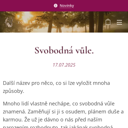
Novinky
zohran.cz
Svobodná vůle.
17.07.2025
Další název pro něco, co si lze vyložit mnoha
způsoby.
Mnoho lidí vlastně nechápe, co svobodná vůle
znamená. Zaměňují si ji s osudem, plánem duše a
karmou. Že už je dávno o nás před naším
narozením rozhodnuto, tak jakápak svobodná