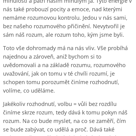
minulosti a patří našim minulým já. Tyto energie v
nás také probouzí pocity a emoce, nad kterými
nemáme rozumovou kontrolu. Jedou v nás sami,
bez našeho rozumového přičinění. Nevytvořil je
sám náš rozum, ale rozum toho, kým jsme byli.
Toto vše dohromady má na nás vliv. Vše probíhá
najednou a zároveň, aniž bychom si to
uvědomovali a na základě rozumu, rozumového
uvažování, jak on tomu v té chvíli rozumí, je
schopen tomu porozumět činíme rozhodnutí,
volíme, co uděláme.
Jakékoliv rozhodnutí, volbu = vůli bez rozdílu
činíme skrze rozum, tedy dává k tomu pokyn náš
rozum. Na co bude myslet, na co se zaměří, čím
se bude zabývat, co udělá a proč. Dává také