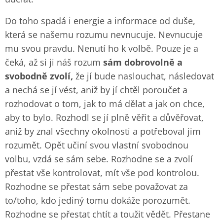
Do toho spadá i energie a informace od duše,
která se našemu rozumu nevnucuje. Nevnucuje
mu svou pravdu. Nenutí ho k volbě. Pouze je a
čeká, až si ji náš rozum
sám dobrovolně a
svobodně zvolí,
že jí bude naslouchat, následovat
a nechá se jí vést, aniž by jí chtěl poroučet a
rozhodovat o tom, jak to má dělat a jak on chce,
aby to bylo. Rozhodl se jí plně věřit a důvěřovat,
aniž by znal všechny okolnosti a potřeboval jim
rozumět. Opět učiní svou vlastní svobodnou
volbu, vzdá se sám sebe. Rozhodne se a zvolí
přestat vše kontrolovat, mít vše pod kontrolou.
Rozhodne se přestat sám sebe považovat za
to/toho, kdo jediný tomu dokáže porozumět.
Rozhodne se přestat chtít a toužit vědět. Přestane