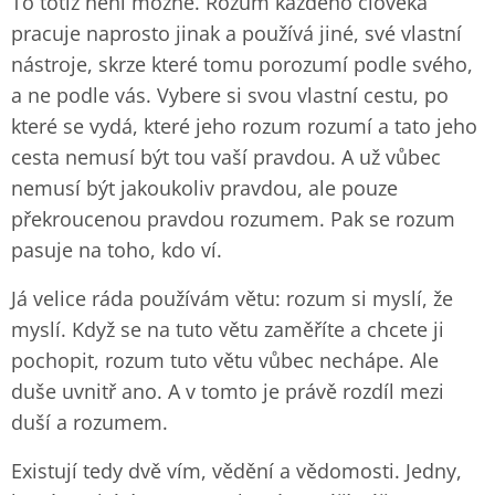
To totiž není možné. Rozum každého člověka
pracuje naprosto jinak a používá jiné, své vlastní
nástroje, skrze které tomu porozumí podle svého,
a ne podle vás. Vybere si svou vlastní cestu, po
které se vydá, které jeho rozum rozumí a tato jeho
cesta nemusí být tou vaší pravdou. A už vůbec
nemusí být jakoukoliv pravdou, ale pouze
překroucenou pravdou rozumem. Pak se rozum
pasuje na toho, kdo ví.
Já velice ráda používám větu: rozum si myslí, že
myslí. Když se na tuto větu zaměříte a chcete ji
pochopit, rozum tuto větu vůbec nechápe. Ale
duše uvnitř ano. A v tomto je právě rozdíl mezi
duší a rozumem.
Existují tedy dvě vím, vědění a vědomosti. Jedny,