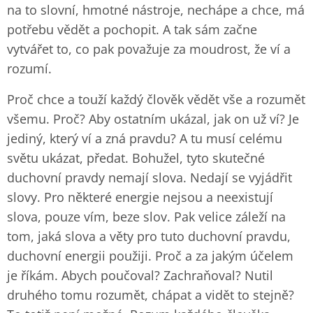
na to slovní, hmotné nástroje, nechápe a chce, má
potřebu vědět a pochopit. A tak sám začne
vytvářet to, co pak považuje za moudrost, že ví a
rozumí.
Proč chce a touží každý člověk vědět vše a rozumět
všemu. Proč? Aby ostatním ukázal, jak on už ví? Je
jediný, který ví a zná pravdu? A tu musí celému
světu ukázat, předat. Bohužel, tyto skutečné
duchovní pravdy nemají slova. Nedají se vyjádřit
slovy. Pro některé energie nejsou a neexistují
slova, pouze vím, beze slov. Pak velice záleží na
tom, jaká slova a věty pro tuto duchovní pravdu,
duchovní energii použiji. Proč a za jakým účelem
je říkám. Abych poučoval? Zachraňoval? Nutil
druhého tomu rozumět, chápat a vidět to stejně?