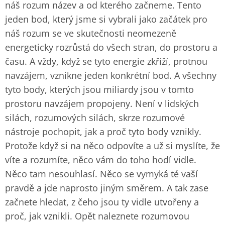
náš rozum název a od kterého začneme. Tento
jeden bod, který jsme si vybrali jako začátek pro
náš rozum se ve skutečnosti neomezeně
energeticky rozrůstá do všech stran, do prostoru a
času. A vždy, když se tyto energie zkříží, protnou
navzájem, vznikne jeden konkrétní bod. A všechny
tyto body, kterých jsou miliardy jsou v tomto
prostoru navzájem propojeny. Není v lidských
silách, rozumových silách, skrze rozumové
nástroje pochopit, jak a proč tyto body vznikly.
Protože když si na něco odpovíte a už si myslíte, že
víte a rozumíte, něco vám do toho hodí vidle.
Něco tam nesouhlasí. Něco se vymyká té vaší
pravdě a jde naprosto jiným směrem. A tak zase
začnete hledat, z čeho jsou ty vidle utvořeny a
proč, jak vznikli. Opět naleznete rozumovou