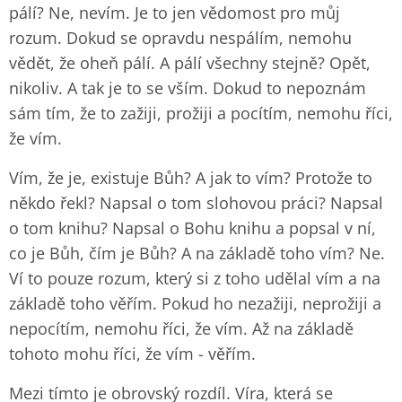
pálí? Ne, nevím. Je to jen vědomost pro můj
rozum. Dokud se opravdu nespálím, nemohu
vědět, že oheň pálí. A pálí všechny stejně? Opět,
nikoliv. A tak je to se vším. Dokud to nepoznám
sám tím, že to zažiji, prožiji a pocítím, nemohu říci,
že vím.
Vím, že je, existuje Bůh? A jak to vím? Protože to
někdo řekl? Napsal o tom slohovou práci? Napsal
o tom knihu? Napsal o Bohu knihu a popsal v ní,
co je Bůh, čím je Bůh? A na základě toho vím? Ne.
Ví to pouze rozum, který si z toho udělal vím a na
základě toho věřím. Pokud ho nezažiji, neprožiji a
nepocítím, nemohu říci, že vím. Až na základě
tohoto mohu říci, že vím - věřím.
Mezi tímto je obrovský rozdíl. Víra, která se