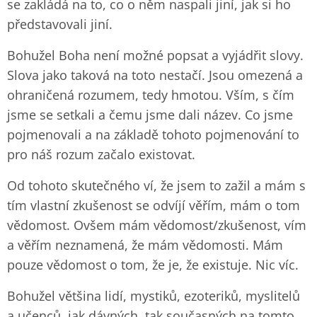
se zakládá na to, co o něm naspali jiní, jak si ho
představovali jiní.
Bohužel Boha není možné popsat a vyjádřit slovy.
Slova jako taková na toto nestačí. Jsou omezená a
ohraničená rozumem, tedy hmotou. Vším, s čím
jsme se setkali a čemu jsme dali název. Co jsme
pojmenovali a na základě tohoto pojmenování to
pro náš rozum začalo existovat.
Od tohoto skutečného ví, že jsem to zažil a mám s
tím vlastní zkušenost se odvíjí věřím, mám o tom
vědomost. Ovšem mám vědomost/zkušenost, vím
a věřím neznamená, že mám vědomosti. Mám
pouze vědomost o tom, že je, že existuje. Nic víc.
Bohužel většina lidí, mystiků, ezoteriků, myslitelů
a učenců, jak dávných, tak současných na tomto