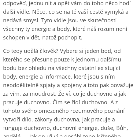
odpověď, jednu nit a opět vám do toho něco hodí
další vidle. Něco, co se na té vaší cestě vymyká a
nedává smysl. Tyto vidle jsou ve skutečnosti
všechny ty energie a body, které náš rozum není
schopen vidět, natož pochopit.
Co tedy udělá člověk? Vybere si jeden bod, od
kterého se přesune pouze k jednomu dalšímu
bodu bez ohledu na všechny ostatní existující
body, energie a informace, které jsou s ním
neoddělitelně spjaty a spojeny a toto pak považuje
za vím, za moudrost. Že ví, co je duchovno a jak
pracuje duchovno. Čím se řídí duchovno. A z
tohoto svého omezeného rozumového poznání
vytvoří dílo, zákony duchovna, jak pracuje a
funguje duchovno, duchovní energie, duše, Bůh,
andělé …. Jak on už ví a dosáhl toho kýženého