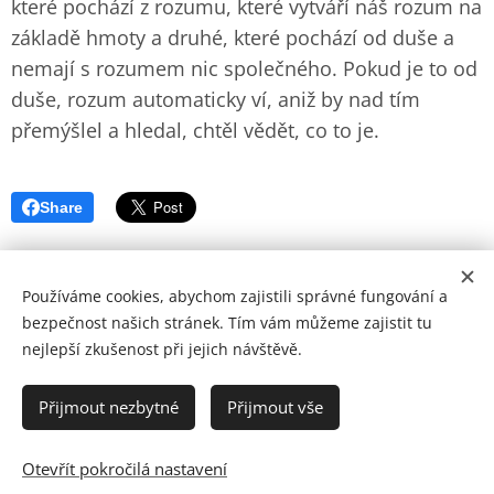
které pochází z rozumu, které vytváří náš rozum na
základě hmoty a druhé, které pochází od duše a
nemají s rozumem nic společného. Pokud je to od
duše, rozum automaticky ví, aniž by nad tím
přemýšlel a hledal, chtěl vědět, co to je.
Share
Používáme cookies, abychom zajistili správné fungování a
bezpečnost našich stránek. Tím vám můžeme zajistit tu
nejlepší zkušenost při jejich návštěvě.
© Copyright by Zohran 2024 | Všechna práva vyhrazena.
Cookies
Přijmout nezbytné
Přijmout vše
Jazyky
Otevřít pokročilá nastavení
Čeština
English