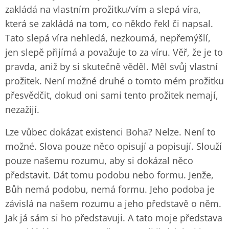
zakládá na vlastním prožitku/vím a slepá víra,
která se zakládá na tom, co někdo řekl či napsal.
Tato slepá víra nehledá, nezkoumá, nepřemýšlí,
jen slepě přijímá a považuje to za víru. Věř, že je to
pravda, aniž by si skutečně věděl. Měl svůj vlastní
prožitek. Není možné druhé o tomto mém prožitku
přesvědčit, dokud oni sami tento prožitek nemají,
nezažijí.
Lze vůbec dokázat existenci Boha? Nelze. Není to
možné. Slova pouze něco opisují a popisují. Slouží
pouze našemu rozumu, aby si dokázal něco
představit. Dát tomu podobu nebo formu. Jenže,
Bůh nemá podobu, nemá formu. Jeho podoba je
závislá na našem rozumu a jeho představě o něm.
Jak já sám si ho představuji. A tato moje představa