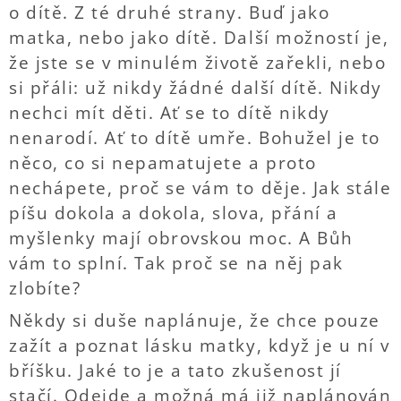
o dítě. Z té druhé strany. Buď jako
matka, nebo jako dítě. Další možností je,
že jste se v minulém životě zařekli, nebo
si přáli: už nikdy žádné další dítě. Nikdy
nechci mít děti. Ať se to dítě nikdy
nenarodí. Ať to dítě umře. Bohužel je to
něco, co si nepamatujete a proto
nechápete, proč se vám to děje. Jak stále
píšu dokola a dokola, slova, přání a
myšlenky mají obrovskou moc. A Bůh
vám to splní. Tak proč se na něj pak
zlobíte?
Někdy si duše naplánuje, že chce pouze
zažít a poznat lásku matky, když je u ní v
bříšku. Jaké to je a tato zkušenost jí
stačí. Odejde a možná má již naplánován