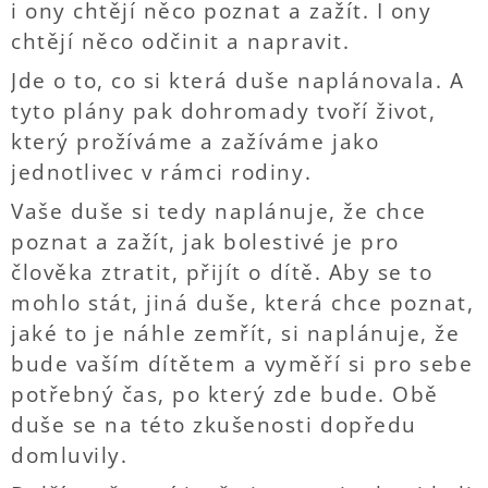
i ony chtějí něco poznat a zažít. I ony
chtějí něco odčinit a napravit.
Jde o to, co si která duše naplánovala. A
tyto plány pak dohromady tvoří život,
který prožíváme a zažíváme jako
jednotlivec v rámci rodiny.
Vaše duše si tedy naplánuje, že chce
poznat a zažít, jak bolestivé je pro
člověka ztratit, přijít o dítě. Aby se to
mohlo stát, jiná duše, která chce poznat,
jaké to je náhle zemřít, si naplánuje, že
bude vaším dítětem a vyměří si pro sebe
potřebný čas, po který zde bude. Obě
duše se na této zkušenosti dopředu
domluvily.