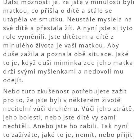
Další možností je, že jste v minulosti byli
matkou, co přišla o dítě a stále se
utápěla ve smutku. Neustále myslela na
své dítě a přestala žít. A nyní jste si tyto
role vyměnili. Jste dítětem a dítě z
minulého života je vaší matkou. Aby
duše zažila a poznala obě situace. Jaké
to je, když duši miminka zde jeho matka
drží svými myšlenkami a nedovolí mu
odejít.
Nebo tuto zkušenost potřebujete zažít
pro to, že jste byli v některém životě
necitelní vůči druhému. Vůči jeho ztrátě,
jeho bolesti, nebo jste dítě vy sami
nechtěli. Anebo jste ho zabili. Tak nyní
to zažíváte, jaké to je, nemít, nebo přijít