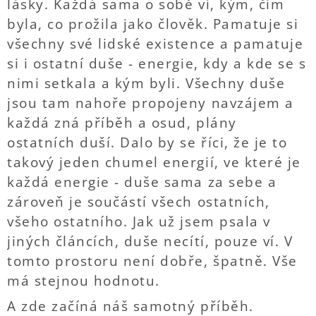
lásky. Každá sama o sobě ví, kým, čím
byla, co prožila jako člověk. Pamatuje si
všechny své lidské existence a pamatuje
si i ostatní duše - energie, kdy a kde se s
nimi setkala a kým byli. Všechny duše
jsou tam nahoře propojeny navzájem a
každá zná příběh a osud, plány
ostatních duší. Dalo by se říci, že je to
takový jeden chumel energií, ve které je
každá energie - duše sama za sebe a
zároveň je součástí všech ostatních,
všeho ostatního. Jak už jsem psala v
jiných článcích, duše necítí, pouze ví. V
tomto prostoru není dobře, špatně. Vše
má stejnou hodnotu.
A zde začíná náš samotný příběh.