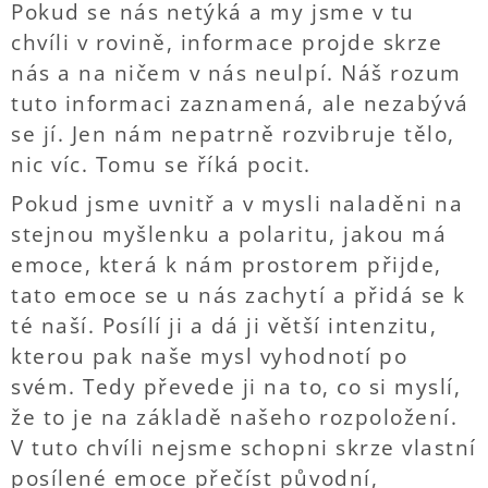
Pokud se nás netýká a my jsme v tu
chvíli v rovině, informace projde skrze
nás a na ničem v nás neulpí. Náš rozum
tuto informaci zaznamená, ale nezabývá
se jí. Jen nám nepatrně rozvibruje tělo,
nic víc. Tomu se říká pocit.
Pokud jsme uvnitř a v mysli naladěni na
stejnou myšlenku a polaritu, jakou má
emoce, která k nám prostorem přijde,
tato emoce se u nás zachytí a přidá se k
té naší. Posílí ji a dá ji větší intenzitu,
kterou pak naše mysl vyhodnotí po
svém. Tedy převede ji na to, co si myslí,
že to je na základě našeho rozpoložení.
V tuto chvíli nejsme schopni skrze vlastní
posílené emoce přečíst původní,