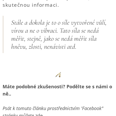
skutečnou informaci.
Stále a dokola je to o síle vytvořené vůlí,
vírou a ne o vibraci. Tato síla se nedá
měřit, stejně, jako se nedá měřit síla
hněvu, zlosti, nenávisti atd.
Máte podobné zkušenosti? Podělte se s námi o
ně..
Psát k tomuto článku prostřednictvím 'Facebook"
stránky můžete
zde