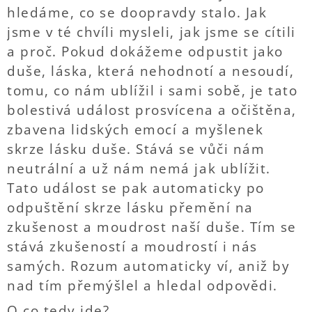
hledáme, co se doopravdy stalo. Jak
jsme v té chvíli mysleli, jak jsme se cítili
a proč. Pokud dokážeme odpustit jako
duše, láska, která nehodnotí a nesoudí,
tomu, co nám ublížil i sami sobě, je tato
bolestivá událost prosvícena a očištěna,
zbavena lidských emocí a myšlenek
skrze lásku duše. Stává se vůči nám
neutrální a už nám nemá jak ublížit.
Tato událost se pak automaticky po
odpuštění skrze lásku přemění na
zkušenost a moudrost naší duše. Tím se
stává zkušeností a moudrostí i nás
samých. Rozum automaticky ví, aniž by
nad tím přemýšlel a hledal odpovědi.
O co tedy jde?