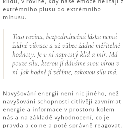
klidu, v rovině, kdy naše emoce nelítají z
extrémního plusu do extrémního
mínusu.
Tato rovina, bezpodmínečná láska nemá
žádné vibrace a už vůbec žádné měřitelné
hodnoty. Je v ní naprostý klid a mír. Má
pouze sílu, kterou jí dáváme svou vírou v
ní. Jak hodně jí věříme, takovou sílu má.
Navyšování energií není nic jiného, než
navyšování schopnosti citlivěji zavnímat
energie a informace v prostoru kolem
nás a na základě vyhodnocení, co je
pravda a co ne a poté správně reagovat.