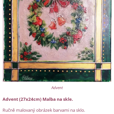
Advent
Advent (27x24cm)
Malba na skle.
Ručně malovaný obrázek barvami na sklo.