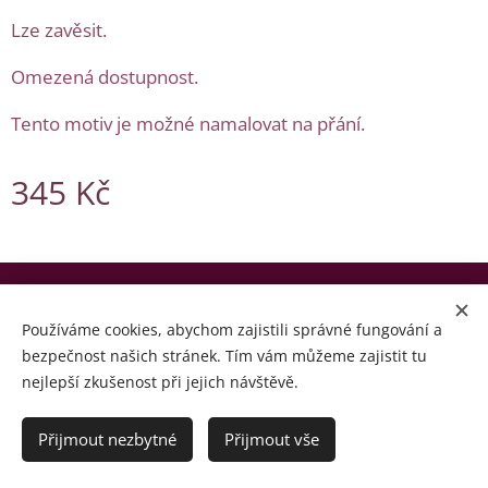
Lze zavěsit.
Omezená dostupnost.
Tento motiv je možné namalovat na přání.
345
Kč
© Copyright by Zohran 2024 | Všechna práva vyhrazena.
Používáme cookies, abychom zajistili správné fungování a
Cookies
bezpečnost našich stránek. Tím vám můžeme zajistit tu
nejlepší zkušenost při jejich návštěvě.
Jazyky
Čeština
English
Přijmout nezbytné
Přijmout vše