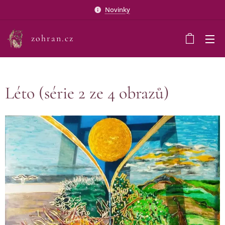
Novinky
zohran.cz
Léto (série 2 ze 4 obrazů)