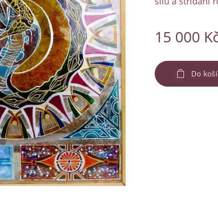
sílu a střídání
15 000
K
Do koš