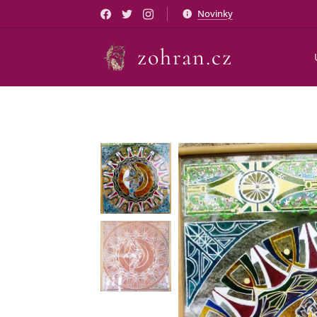
Novinky
zohran.cz