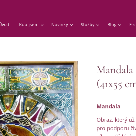
Úvod
Kdo jsem
Novinky
Služby
Blog
E-
Mandala 
(41x55 c
Mandala
Obraz, který u
pro podporu ži