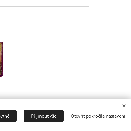
Jazyky
bytné
Přijmout vše
Otevřít pokročilá nastavení
Čeština
English