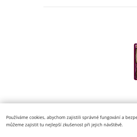
Používáme cookies, abychom zajistili správné fungování a bezp
© Copyright by Zohran 2024 | Všechna práva vyhra
můžeme zajistit tu nejlepší zkušenost při jejich návštěvě.
Cookies