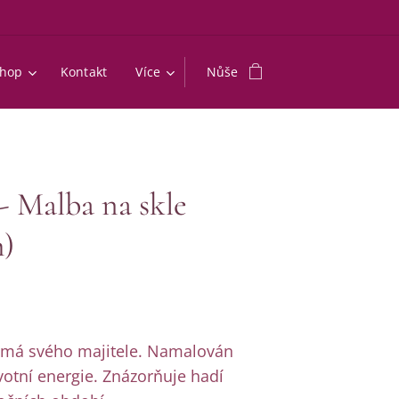
shop
Kontakt
Více
Nůše
- Malba na skle
m)
ž má svého majitele. Namalován
votní energie. Znázorňuje hadí