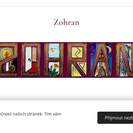
Zohran
ečnost našich stránek. Tím vám
zena.
Přijmout nez