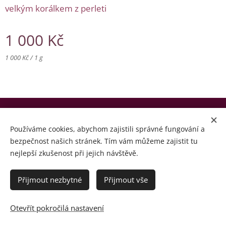
velkým korálkem z perleti
1 000
Kč
1 000 Kč / 1 g
© Copyright by Zohran 2024 | Všechna práva vyhrazena.
Používáme cookies, abychom zajistili správné fungování a
Cookies
bezpečnost našich stránek. Tím vám můžeme zajistit tu
nejlepší zkušenost při jejich návštěvě.
Jazyky
Čeština
English
Přijmout nezbytné
Přijmout vše
Do košíku
Otevřít pokročilá nastavení