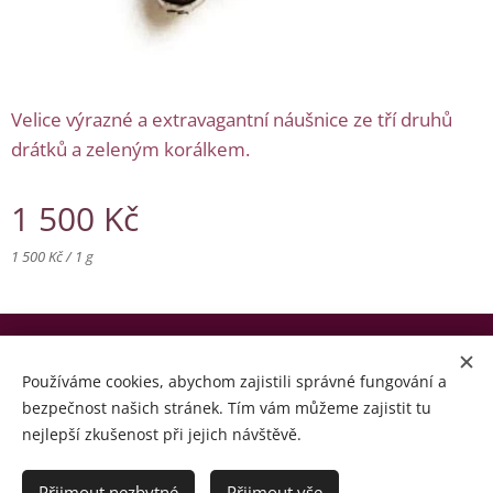
Velice výrazné a extravagantní náušnice ze tří druhů
drátků a zeleným korálkem.
1 500
Kč
1 500 Kč / 1 g
© Copyright by Zohran 2024 | Všechna práva vyhrazena.
Používáme cookies, abychom zajistili správné fungování a
Cookies
bezpečnost našich stránek. Tím vám můžeme zajistit tu
nejlepší zkušenost při jejich návštěvě.
Jazyky
Čeština
English
Přijmout nezbytné
Přijmout vše