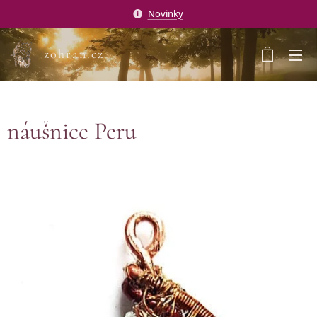
Novinky
zohran.cz
náušnice Peru