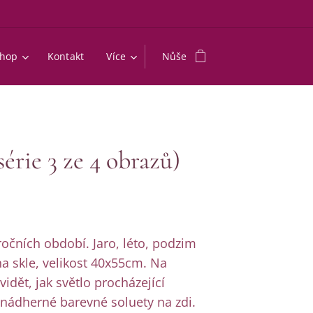
shop
Kontakt
Více
Nůše
érie 3 ze 4 obrazů)
ročních období. Jaro, léto, podzim
a skle, velikost 40x55cm. Na
 vidět, jak světlo procházející
 nádherné barevné soluety na zdi.