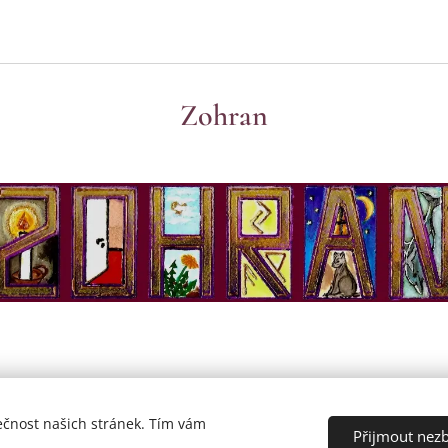
Zohran
ečnost našich stránek. Tím vám
zena.
Přijmout nez