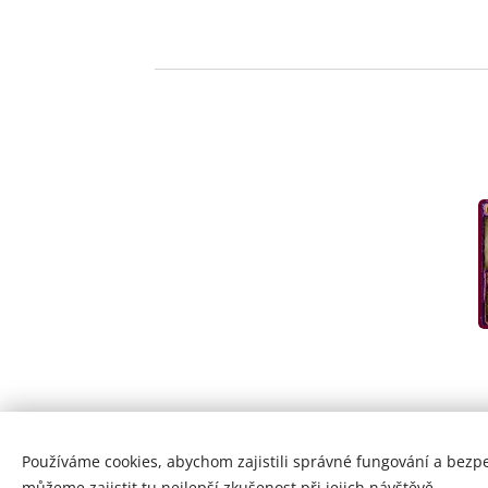
Používáme cookies, abychom zajistili správné fungování a bezp
© Copyright by Zohran 2024 | Všechna práva vyhra
můžeme zajistit tu nejlepší zkušenost při jejich návštěvě.