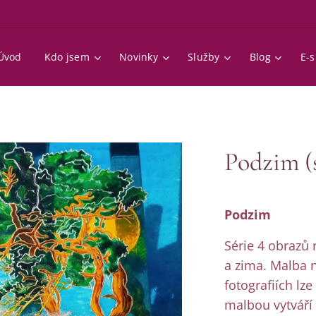
Úvod
Kdo jsem
Novinky
Služby
Blog
E-
Podzim (s
Podzim
Série 4 obrazů 
a zima. Malba n
fotografiích lze
malbou vytváří