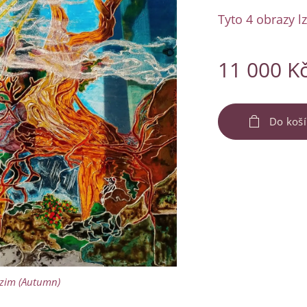
Tyto 4 obrazy l
11 000
K
Do koš
zim (Autumn)
zim (Autumn)