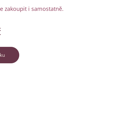
ze zakoupit i samostatně.
č
íku