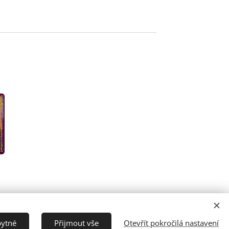
Jazyky
bytné
Přijmout vše
Otevřít pokročilá nastavení