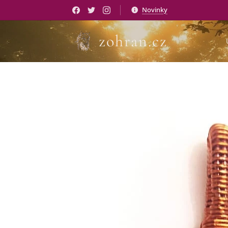
Novinky
zohran.cz