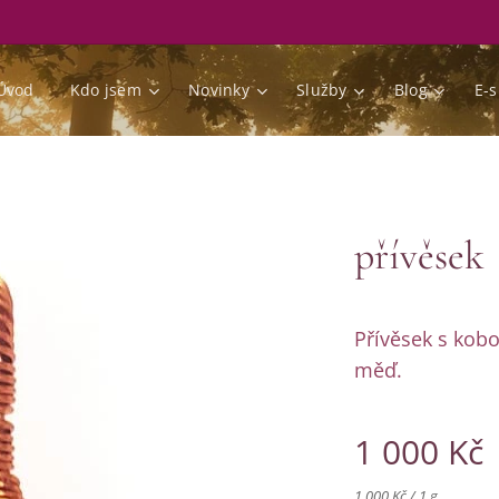
Úvod
Kdo jsem
Novinky
Služby
Blog
E-
přívěsek
Přívěsek s kobo
měď.
1 000
Kč
1 000 Kč / 1 g