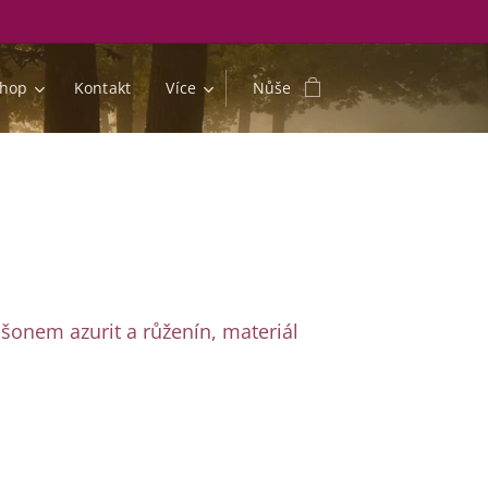
shop
Kontakt
Více
Nůše
šonem azurit a růženín, materiál