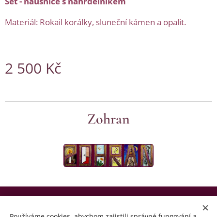
Set - náušnice s náhrdelníkem
Materiál: Rokail korálky, sluneční kámen a opalit.
2 500
Kč
Zohran
© Copyright by Zohran 2024 | Všechna práva vyhrazena.
Používáme cookies, abychom zajistili správné fungování a