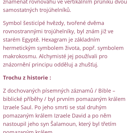
znamenat rovnováhu ve vertikálním průniku dvou
samostatných trojúhelníků.
Symbol šesticípé hvězdy, tvořené dvěma
rovnostrannými trojúhelníky, byl znám již ve
starém Egyptě. Hexagram je základním
hermetickým symbolem života, popř. symbolem
makrokosmu. Alchymisté jej používali pro
znázornění principu odděluj a zhušťuj
.
Trochu z historie :
Z dochovaných písemných záznamů / Bible –
biblické příběhy / byl prvním pomazaným králem
Izraele Saul. Po jeho smrti se stal druhým
pomazaným králem Izraele David a po něm
nastoupil jeho syn Šalamoun, který byl třetím
pomazaným králem.