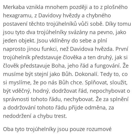
Merkaba vznikla mnohem později a to z plošného
hexagramu, z Davidovy hvězdy a chybného
postavení těchto trojúhelníků vůči sobě. Díky tomu
jsou tyto dva trojúhelníky svázány na pevno, jako
jeden objekt. Jsou vklíněny do sebe a plní
naprosto jinou funkci, než Davidova hvězda. První
trojúhelník představuje člověka a ten druhý, jak si
člověk představuje Boha, jeho řád a fungování. Že
musíme být stejní jako Bůh. Dokonalí. Tedy to, co
si myslíme, že po nás Bůh chce. Splňovat, sloužit,
být vděčný, hodný, dodržovat řád, nepochybovat o
správnosti tohoto řádu, nechybovat. Že za splnění
a dodržování tohoto řádu přijde odměna, za
nedodržení a chybu trest.
Oba tyto trojúhelníky jsou pouze rozumové