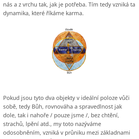
nás a z vrchu tak, jak je potřeba. Tím tedy vzniká ta
dynamika, které říkáme karma.
Pokud jsou tyto dva objekty v ideální poloze vůči
sobě, tedy Bůh, rovnováha a spravedlnost jak
dole, tak i nahoře / pouze jsme /, bez chtění,
strachů, lpění atd., my toto nazýváme
odosobněním, vzniká v průniku mezi základnami