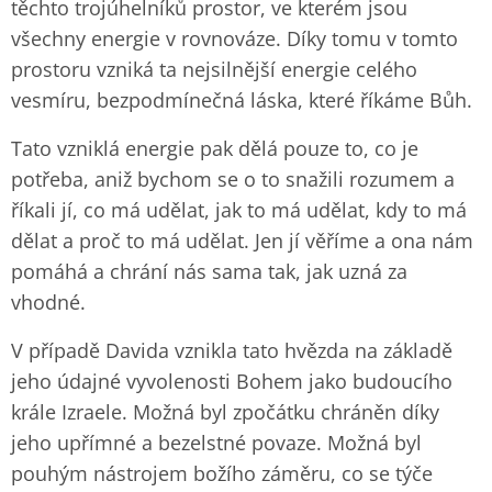
těchto trojúhelníků prostor, ve kterém jsou
všechny energie v rovnováze. Díky tomu v tomto
prostoru vzniká ta nejsilnější energie celého
vesmíru, bezpodmínečná láska, které říkáme Bůh.
Tato vzniklá energie pak dělá pouze to, co je
potřeba, aniž bychom se o to snažili rozumem a
říkali jí, co má udělat, jak to má udělat, kdy to má
dělat a proč to má udělat. Jen jí věříme a ona nám
pomáhá a chrání nás sama tak, jak uzná za
vhodné.
V případě Davida vznikla tato hvězda na základě
jeho údajné vyvolenosti Bohem jako budoucího
krále Izraele. Možná byl zpočátku chráněn díky
jeho upřímné a bezelstné povaze. Možná byl
pouhým nástrojem božího záměru, co se týče