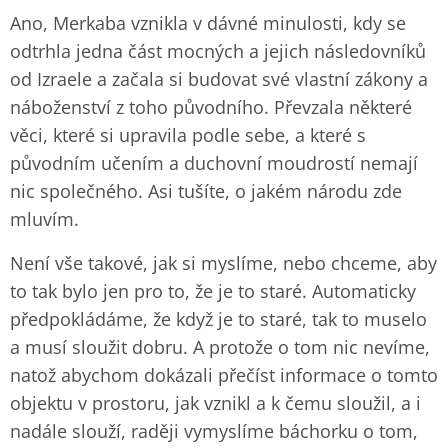
Ano, Merkaba vznikla v dávné minulosti, kdy se
odtrhla jedna část mocných a jejich následovníků
od Izraele a začala si budovat své vlastní zákony a
náboženství z toho původního. Převzala některé
věci, které si upravila podle sebe, a které s
původním učením a duchovní moudrostí nemají
nic společného. Asi tušíte, o jakém národu zde
mluvím.
Není vše takové, jak si myslíme, nebo chceme, aby
to tak bylo jen pro to, že je to staré. Automaticky
předpokládáme, že když je to staré, tak to muselo
a musí sloužit dobru. A protože o tom nic nevíme,
natož abychom dokázali přečíst informace o tomto
objektu v prostoru, jak vznikl a k čemu sloužil, a i
nadále slouží, raději vymyslíme báchorku o tom,