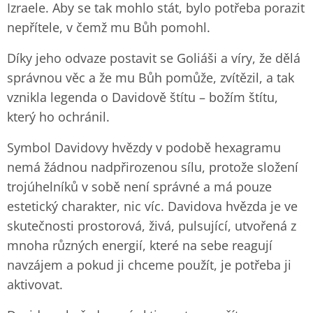
Izraele. Aby se tak mohlo stát, bylo potřeba porazit
nepřítele, v čemž mu Bůh pomohl.
Díky jeho odvaze postavit se Goliáši a víry, že dělá
správnou věc a že mu Bůh pomůže, zvítězil, a tak
vznikla legenda o Davidově štítu – božím štítu,
který ho ochránil.
Symbol Davidovy hvězdy v podobě hexagramu
nemá žádnou nadpřirozenou sílu, protože složení
trojúhelníků v sobě není správné a má pouze
estetický charakter, nic víc. Davidova hvězda je ve
skutečnosti prostorová, živá, pulsující, utvořená z
mnoha různých energií, které na sebe reagují
navzájem a pokud ji chceme použít, je potřeba ji
aktivovat.