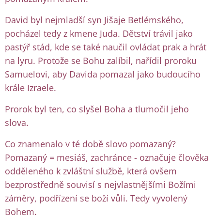
David byl nejmladší syn Jišaje Betlémského,
pocházel tedy z kmene Juda. Dětství trávil jako
pastýř stád, kde se také naučil ovládat prak a hrát
na lyru. Protože se Bohu zalíbil, nařídil proroku
Samuelovi, aby Davida pomazal jako budoucího
krále Izraele.
Prorok byl ten, co slyšel Boha a tlumočil jeho
slova.
Co znamenalo v té době slovo pomazaný?
Pomazaný = mesiáš, zachránce - označuje člověka
odděleného k zvláštní službě, která ovšem
bezprostředně souvisí s nejvlastnějšími Božími
záměry, podřízení se boží vůli. Tedy vyvolený
Bohem.