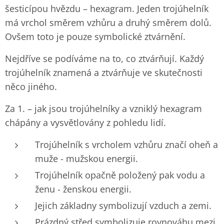
šesticípou hvězdu – hexagram. Jeden trojúhelník
má vrchol směrem vzhůru a druhý směrem dolů.
Ovšem toto je pouze symbolické ztvárnění.
Nejdříve se podíváme na to, co ztvárňují. Každý
trojúhelník znamená a ztvárňuje ve skutečnosti
něco jiného.
Za 1. – jak jsou trojúhelníky a vzniklý hexagram
chápány a vysvětlovány z pohledu lidí.
Trojúhelník s vrcholem vzhůru značí oheň a
muže - mužskou energii.
Trojúhelník opačně položený pak vodu a
ženu - ženskou energii.
Jejich základny symbolizují vzduch a zemi.
Prázdný střed symbolizuje rovnováhu mezi