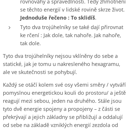
rovnováhy a spravedlnosti. Tedy zhmotnění
se těchto energií v lidské rovině skrze život.
Jednoduše řečeno : To sklidíš
.
Tyto dva trojúhelníky se také dají přirovnat
ke rčení : Jak dole, tak nahoře. Jak nahoře,
tak dole.
Tyto dva trojúhelníky nejsou vklíněny do sebe a
statické, jak je tomu u nakresleného hexagramu,
ale ve skutečnosti se pohybují.
Každý se otáčí kolem své osy všemi směry / vytváří
pomyslnou energetickou kouli do prostoru/ a ještě
reagují mezi sebou, jeden na druhého. Stále jsou
tyto dvě energie spojeny a propojeny – z části se
překrývají a jejich základny se přibližují a oddalují
od sebe na základě vzniklých energií zezdola od