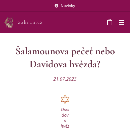
Novinky
zohran.cz
Šalamounova pečeť nebo
Davidova hvězda?
21.07.2023
Davi
dov
a
hvěz