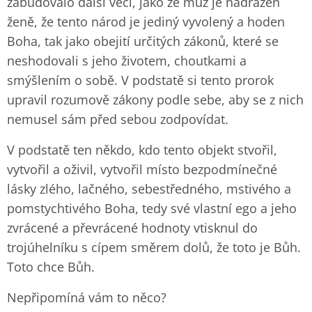
zabudovalo další věci, jako že muž je nadřazen
ženě, že tento národ je jediný vyvolený a hoden
Boha, tak jako obejití určitých zákonů, které se
neshodovali s jeho životem, choutkami a
smýšlením o sobě. V podstatě si tento prorok
upravil rozumově zákony podle sebe, aby se z nich
nemusel sám před sebou zodpovídat.
V podstatě ten někdo, kdo tento objekt stvořil,
vytvořil a oživil, vytvořil místo bezpodmínečné
lásky zlého, lačného, sebestředného, mstivého a
pomstychtivého Boha, tedy své vlastní ego a jeho
zvrácené a převrácené hodnoty vtisknul do
trojúhelníku s cípem směrem dolů, že toto je Bůh.
Toto chce Bůh.
Nepřipomíná vám to něco?