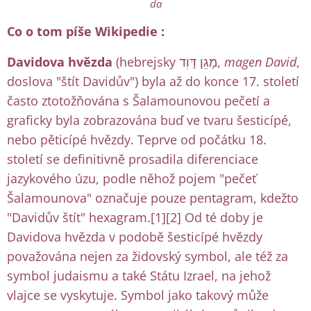
da
Co o tom píše Wikipedie :
Davidova hvězda
(hebrejsky מָגֵן דָּוִד,
magen David
,
doslova "štít Davidův") byla až do konce 17. století
často ztotožňována s Šalamounovou pečetí a
graficky byla zobrazována buď ve tvaru šesticípé,
nebo pěticípé hvězdy. Teprve od počátku 18.
století se definitivně prosadila diferenciace
jazykového úzu, podle něhož pojem "pečeť
Šalamounova" označuje pouze pentagram, kdežto
"Davidův štít" hexagram.[1][2] Od té doby je
Davidova hvězda v podobě šesticípé hvězdy
považována nejen za židovský symbol, ale též za
symbol judaismu a také Státu Izrael, na jehož
vlajce se vyskytuje. Symbol jako takový může