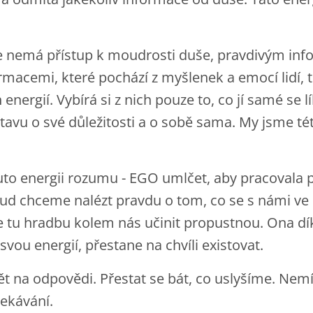
ie nemá přístup k moudrosti duše, pravdivým in
rmacemi, které pochází z myšlenek a emocí lidí, t
nergií. Vybírá si z nich pouze to, co jí samé se líb
tavu o své důležitosti a o sobě sama. My jsme tét
to energii rozumu - EGO umlčet, aby pracovala p
d chceme nalézt pravdu o tom, co se s námi ve 
e tu hradbu kolem nás učinit propustnou. Ona dí
 svou energií, přestane na chvíli existovat.
pět na odpovědi. Přestat se bát, co uslyšíme. Nem
ekávání.