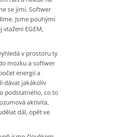
e se jimi. Softwer
idíme. Jsme pouhými
ěj vtaženi EGEM,
yhledá v prostoru ty
, do mozku a softwer
počet energií a
i dávat jakákoliv
ho podstatného, co to
rozumová aktivita,
udělat dál, opět ve
oveň jsme člověkem,