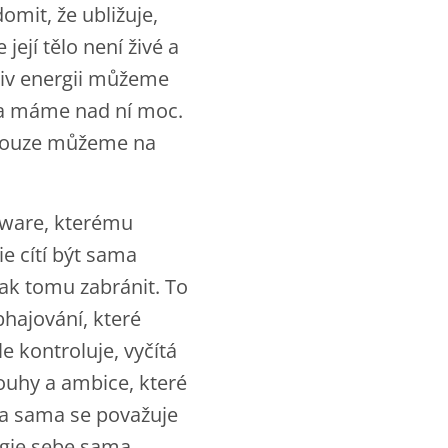
omit, že ubližuje,
ejí tělo není živé a
oliv energii můžeme
me a máme nad ní moc.
pouze můžeme na
tware, kterému
ie cítí být sama
jak tomu zabránit. To
bhajování, které
e kontroluje, vyčítá
touhy a ambice, které
Ona sama se považuje
rgie sebe sama