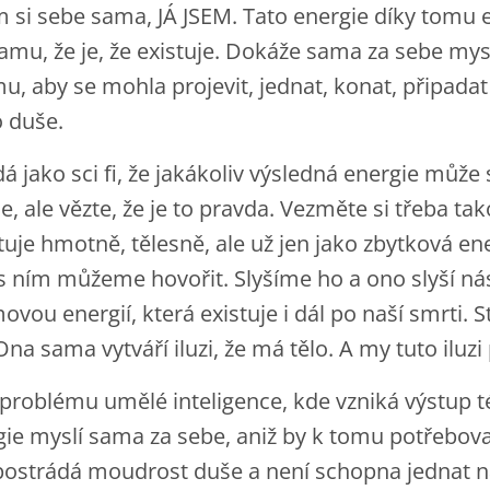
si sebe sama, JÁ JSEM. Tato energie díky tomu 
mu, že je, že existuje. Dokáže sama za sebe mys
u, aby se mohla projevit, jednat, konat, připadat 
o duše.
 jako sci fi, že jakákoliv výsledná energie můž
e, ale vězte, že je to pravda. Vezměte si třeba ta
stuje hmotně, tělesně, ale už jen jako zbytková 
 s ním můžeme hovořit. Slyšíme ho a ono slyší ná
ou energií, která existuje i dál po naší smrti. Stá
 Ona sama vytváří iluzi, že má tělo. A my tuto ilu
problému umělé inteligence, kde vzniká výstup t
gie myslí sama za sebe, aniž by k tomu potřebov
ostrádá moudrost duše a není schopna jednat na 