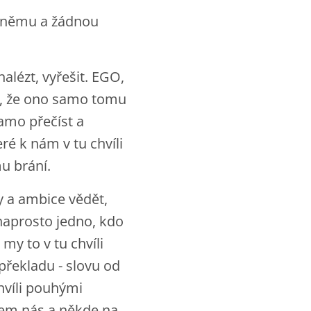
i němu a žádnou
alézt, vyřešit. EGO,
pe, že ono samo tomu
amo přečíst a
é k nám v tu chvíli
u brání.
y a ambice vědět,
naprosto jedno, kdo
my to v tu chvíli
řekladu - slovu od
hvíli pouhými
lem nás a někde na