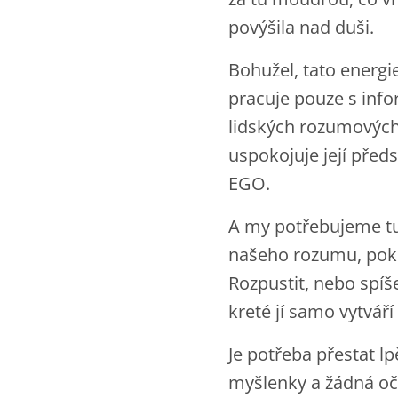
povýšila nad duši.
Bohužel, tato energ
pracuje pouze s info
lidských rozumových e
uspokojuje její předs
EGO.
A my potřebujeme tu
našeho rozumu, poku
Rozpustit, nebo spíš
kreté jí samo vytváří
Je potřeba přestat l
myšlenky a žádná oč