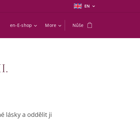
EN
en-E-shop
More
Nůše
I.
 lásky a oddělit ji