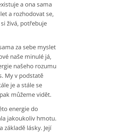
existuje a ona sama
let a rozhodovat se,
si živá, potřebuje
e sama za sebe myslet
kové naše minulé já,
energie našeho rozumu
s. My v podstatě
le je a stále se
zi pak můžeme vidět.
éto energie do
ala jakoukoliv hmotu.
základě lásky. Její