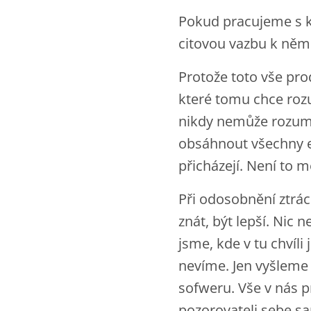
Pokud pracujeme s k
citovou vazbu k něm
Protože toto vše pro
které tomu chce rozu
nikdy nemůže rozumě
obsáhnout všechny e
přicházejí. Není to 
Při odosobnění ztrác
znát, být lepší. Nic
jsme, kde v tu chvíli
nevíme. Jen vyšleme
sofweru. Vše v nás p
pozorovateli sebe sa