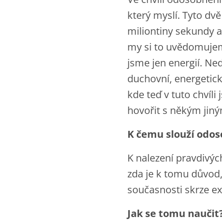
který myslí. Tyto dvě
miliontiny sekundy 
my si to uvědomuje
jsme jen energií. Ne
duchovní, energetic
kde teď v tuto chvíl
hovořit s někým jiný
K čemu slouží odo
K nalezení pravdivýc
zda je k tomu důvod,
současnosti skrze exi
Jak se tomu naučit?