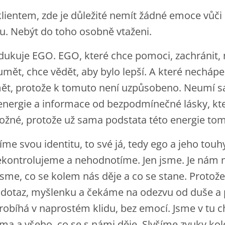
lientem, zde je důležité nemít žádné emoce vůč
u. Nebýt do toho osobně vtaženi.
dukuje EGO. EGO, které chce pomoci, zachránit, n
mět, chce vědět, aby bylo lepší. A které nechá
t, protože k tomuto není uzpůsobeno. Neumí s
nergie a informace od bezpodmínečné lásky, kter
možné, protože už sama podstata této energie tom
íme svou identitu, to své já, tedy ego a jeho touh
 nekontrolujeme a nehodnotíme. Jen jsme. Je nám 
 jsme, co se kolem nás děje a co se stane. Protože 
 dotaz, myšlenku a čekáme na odezvu od duše a p
robíhá v naprostém klidu, bez emocí. Jsme v tu c
ma a všeho, co se s námi děje. Slyšíme zvuky ko