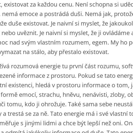
t, existovat za každou cenu. Není schopna si uděd
, nemá emoce a postrádá duši. Nemá jak, protože j
e duše existovat. Je naivní si myslet, že jakouk
, nebo uvěznit. Je naivní si myslet, že ji ovládá
oc nad svým vlastním rozumem, egem. My ho 
 vymazat na stálo, aby přestalo existovat.
žívá rozumová energie tu první část rozumu, sof
alezené informace z prostoru. Pokud se tato energ
tní existenci, hledá v prostoru informace o tom, 
 formě emocí, strachu, hněvu, nenávisti, zloby, o
ůči tomu, kdo ji ohrožuje. Také sama sebe neustál
a trestá se za ně. Tato energie má i své vlastní 
oměřuje s jinými lidmi a chce být lepší než oni. 
 a odmítá jakékoliv informace od duše. Tato ene