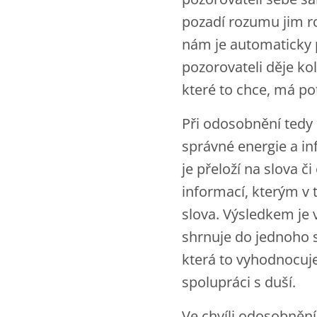
pozadí rozumu jim r
nám je automaticky 
pozorovateli děje ko
které to chce, má po
Při odosobnění tedy 
správné energie a in
je přeloží na slova 
informací, kterým v 
slova. Výsledkem je 
shrnuje do jednoho s
která to vyhodnocuje 
spolupráci s duší.
Ve chvíli odosobnění