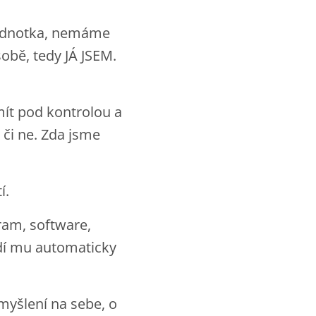
 jednotka, nemáme
obě, tedy JÁ JSEM.
mít pod kontrolou a
 či ne. Zda jsme
í.
ram, software,
odí mu automaticky
myšlení na sebe, o