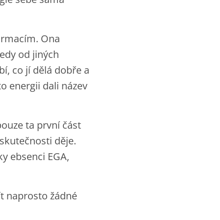
formacím. Ona
edy od jiných
í, co jí dělá dobře a
o energii dali název
ouze ta první část
skutečnosti děje.
ky ebsenci EGA,
ít naprosto žádné