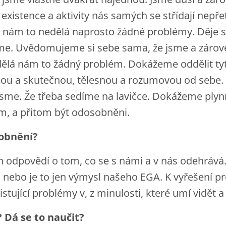
 existence a aktivity nás samých se střídají nepřet
a nám to nedělá naprosto žádné problémy. Děje s
me. Uvědomujeme si sebe sama, že jsme a zárov
dělá nám to žádný problém. Dokážeme oddělit tyto
kou a skutečnou, tělesnou a rozumovou od sebe
i jsme. Že třeba sedíme na lavičce. Dokážeme ply
m, a přitom být odosobněni.
sobnění?
h odpovědí o tom, co se s námi a v nás odehrává.
 nebo je to jen výmysl našeho EGA. K vyřešení p
stující problémy v, z minulosti, které umí vidět 
 Dá se to naučit?