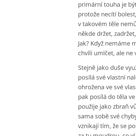
primární touha je bý
protože necítí bolest
v takovém těle nemůž
někde držet, zadržet
Jak? Když nemáme m
chvíli umlčet, ale ne
Stejně jako duše vyu
posílá své vlastní n
ohrožena ve své vlas
pak posílá do těla ve
použije jako zbraň v
sama sobě své chyby 
vznikají tím, že se p
za tu moudrou, co ví