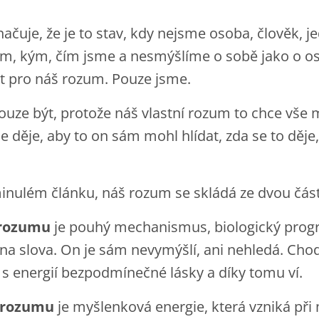
čuje, že je to stav, kdy nejsme osoba, člověk,
om, kým, čím jsme a nesmýšlíme o sobě jako o os
t pro náš rozum. Pouze jsme.
 pouze být, protože náš vlastní rozum to chce vše 
 děje, aby to on sám mohl hlídat, zda se to děje,
 minulém článku, náš rozum se skládá ze dvou část
 rozumu
je pouhý mechanismus, biologický prog
 na slova. On je sám nevymýšlí, ani nehledá. Ch
 s energií bezpodmínečné lásky a díky tomu ví.
 rozumu
je myšlenková energie, která vzniká při 