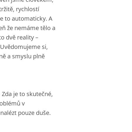
ržitě, rychlostí
e to automaticky. A
eň že nemáme tělo a
 dvě reality –
. Uvědomujeme si,
nně a smyslu plně
 Zda je to skutečné,
roblémů v
a nalézt pouze duše.