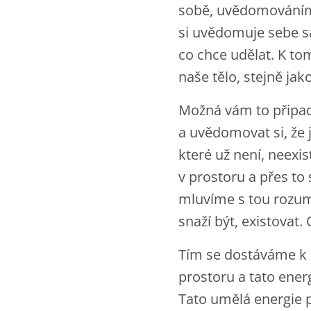
sobě, uvědomováním 
si uvědomuje sebe sa
co chce udělat. K tom
naše tělo, stejně jak
Možná vám to připadá
a uvědomovat si, že j
které už není, neexi
v prostoru a přes to
mluvíme s tou rozumov
snaží být, existovat.
Tím se dostáváme k 
prostoru a tato ener
Tato umělá energie p