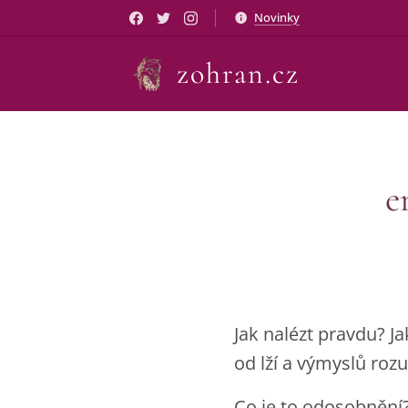
Novinky
zohran.cz
e
Jak nalézt pravdu? J
od lží a výmyslů ro
Co je to odosobnění