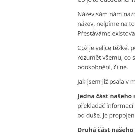
Název sám nám nazna
název, nelpíme na t
Přestáváme existova
Což je velice těžké,
rozumět všemu, co se
odosobnění, či ne.
Jak jsem již psala v
Jedna část našeho
překladač informací
od duše. Je propojen
Druhá část našeho