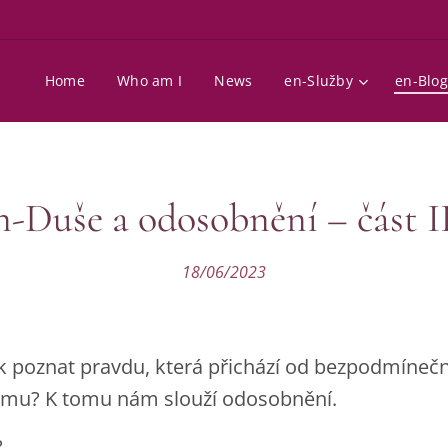
Home
Who am I
News
en-Služby
en-Blog
n-Duše a odosobnění – část II
18/06/2023
ak poznat pravdu, která přichází od bezpodmínečné
zumu? K tomu nám slouží odosobnění.
?