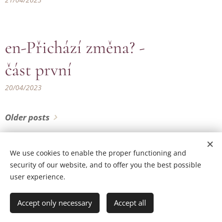
en-Přichází změna? -
část první
20/04/2023
Older posts
We use cookies to enable the proper functioning and
© Copyright by Zohran & Bluetme 2024 | All rights reserved.
security of our website, and to offer you the best possible
user experience.
Created by the company Bluetme a business partner of Webnode AG.
Cookies
Accept only necessary
Accept all
Languages