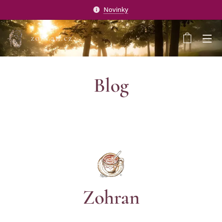
Novinky
zohran.cz
Blog
Zohran