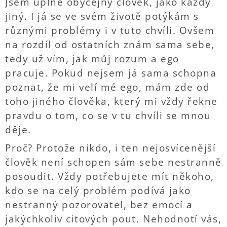
Jsem úplně obyčejný člověk, jako každý
jiný. I já se ve svém životě potýkám s
různými problémy i v tuto chvíli. Ovšem
na rozdíl od ostatních znám sama sebe,
tedy už vím, jak můj rozum a ego
pracuje. Pokud nejsem já sama schopna
poznat, že mi velí mé ego, mám zde od
toho jiného člověka, který mi vždy řekne
pravdu o tom, co se v tu chvíli se mnou
děje.
Proč? Protože nikdo, i ten nejosvícenější
člověk není schopen sám sebe nestranně
posoudit. Vždy potřebujete mít někoho,
kdo se na celý problém podívá jako
nestranný pozorovatel, bez emocí a
jakýchkoliv citových pout. Nehodnotí vás,