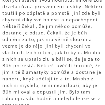
kterých stavěli svou hodnotu. Mnohé zde
držela různá přesvědčení a sliby. Někteří
toužili po odplatě a pomstě. Jiní zde byli
chyceni díky své bolesti a nepochopení.
Někteří čekali, že jim někdo pomůže,
dostane je odtud. Čekali, že je bůh
odmění za to, jak mu věrně sloužili a
vezme je do ráje. Jiní byli chyceni ve
vlastních lžích o tom, jak to bylo. Mnoho
z nich se upsalo zlu a báli se, že je za to
Bůh potrestá. Někteří uvěřili černotě, že
jim z té šlamastyky pomůže a dostane je
nahoru, když udělají to a to. Mnoho z
nich si myslelo, že si nezaslouží, aby je
Bůh miloval a odpustil jim. Bylo tam
toho opravdu hodně a nebylo lehké se v