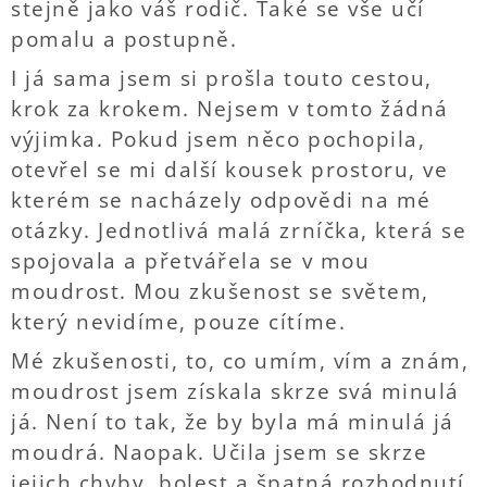
stejně jako váš rodič. Také se vše učí
pomalu a postupně.
I já sama jsem si prošla touto cestou,
krok za krokem. Nejsem v tomto žádná
výjimka. Pokud jsem něco pochopila,
otevřel se mi další kousek prostoru, ve
kterém se nacházely odpovědi na mé
otázky. Jednotlivá malá zrníčka, která se
spojovala a přetvářela se v mou
moudrost. Mou zkušenost se světem,
který nevidíme, pouze cítíme.
Mé zkušenosti, to, co umím, vím a znám,
moudrost jsem získala skrze svá minulá
já. Není to tak, že by byla má minulá já
moudrá. Naopak. Učila jsem se skrze
jejich chyby, bolest a špatná rozhodnutí.