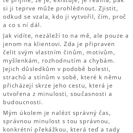
té přijme, že je, existuje, je reálná, pak
si ji teprve může prohlédnout. Zjistit,
odkud se vzala, kdo ji vytvořil, čím, proč
a co s ní dál.
Jak vidíte, nezáleží to na mě, ale pouze a
jenom na klientovi. Zda je připraven
čelit svým vlastním činům, motivům,
myšlenkám, rozhodnutím a chybám.
Jejich důsledkům v podobě bolesti,
strachů a stínům v sobě, které k němu
přicházejí skrze jeho cestu, která je
utvořena z minulosti, současnosti a
budoucnosti.
Mým úkolem je nalézt správný čas,
správnou minulost s tou správnou,
konkrétní překážkou, která teď a tady