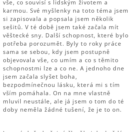
vše, co souvisí s lidským životem a
karmou. Své myšlenky na toto téma jsem
si zapisovala a popsala jsem několik
sešitů. V té době jsem také začala mít
věštecké sny. Další schopnost, které bylo
potřeba porozumět. Byly to roky práce
sama se sebou, kdy jsem postupně
objevovala vše, co umím a co s těmito
schopnostmi lze a co ne. A jednoho dne
jsem začala slyšet boha,
bezpodmínečnou lásku, která mi s tím
vším pomáhala. On na mne vlastně
mluvil neustále, ale já jsem o tom do té
doby neměla žádné tušení, že je to on.