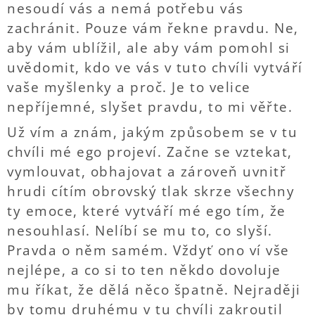
nesoudí vás a nemá potřebu vás
zachránit. Pouze vám řekne pravdu. Ne,
aby vám ublížil, ale aby vám pomohl si
uvědomit, kdo ve vás v tuto chvíli vytváří
vaše myšlenky a proč. Je to velice
nepříjemné, slyšet pravdu, to mi věřte.
Už vím a znám, jakým způsobem se v tu
chvíli mé ego projeví. Začne se vztekat,
vymlouvat, obhajovat a zároveň uvnitř
hrudi cítím obrovský tlak skrze všechny
ty emoce, které vytváří mé ego tím, že
nesouhlasí. Nelíbí se mu to, co slyší.
Pravda o něm samém. Vždyť ono ví vše
nejlépe, a co si to ten někdo dovoluje
mu říkat, že dělá něco špatně. Nejraději
by tomu druhému v tu chvíli zakroutil