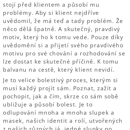
stojí před klientem a působí mu
problémy. Aby si klient nejdříve
uvědomil, že má teď a tady problém. Že
něco dělá špatně. A skutečný, pravdivý
motiv, který ho k tomu vede. Pouze díky
uvědomění si a přijetí svého pravdivého
motivu pro své chování a rozhodování se
lze dostat ke skutečné příčině. K tomu
balvanu na cestě, který klient nevidí.
Je to velice bolestivý proces, kterým si
musí každý projít sám. Poznat, zažít a
pochopit, jak a čím, skrze co sám sobě
ubližuje a působí bolest. Je to
odlupování mnoha a mnoha slupek a
masek, našich identit a rolí, utvořených
z našich různých já, jedné slupky po