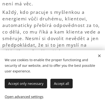
není má věc.
Každý, kdo pracuje s myšlenkou a
energiemi vůči druhému, klientovi,
automaticky přebírá odpovědnost za to,
co dělá, co mu říká a kam klienta vede a
směruje. Nesmí si dovolit nevědět a jen
předpokládat, že si to jen myslí na
základě naučeného. Nebo pouze na
základě toho, co mu sám klient říká.
We use cookies to enable the proper functioning and
Nesmí si dovolit použít energii, aniž by
security of our website, and to offer you the best possible
věděl, co je to za energii, co dělá, co
user experience.
umí, jak funguje a zda se smí v té chvíli
Accept only necessary
Accept all
použít či nikoliv. Zde se totiž nepracuje s
tím, jak já si myslím, že to je. Co já si
Open advanced settings
myslím, že to je. Dle nějakého
naučeného postupu, který mě někdo