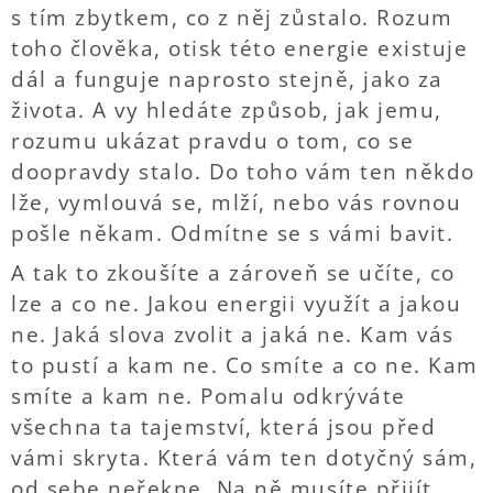
s tím zbytkem, co z něj zůstalo. Rozum
toho člověka, otisk této energie existuje
dál a funguje naprosto stejně, jako za
života. A vy hledáte způsob, jak jemu,
rozumu ukázat pravdu o tom, co se
doopravdy stalo. Do toho vám ten někdo
lže, vymlouvá se, mlží, nebo vás rovnou
pošle někam. Odmítne se s vámi bavit.
A tak to zkoušíte a zároveň se učíte, co
lze a co ne. Jakou energii využít a jakou
ne. Jaká slova zvolit a jaká ne. Kam vás
to pustí a kam ne. Co smíte a co ne. Kam
smíte a kam ne. Pomalu odkrýváte
všechna ta tajemství, která jsou před
vámi skryta. Která vám ten dotyčný sám,
od sebe neřekne. Na ně musíte přijít