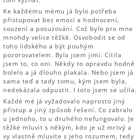
tom vyznat.
Ke každému mému já bylo potřeba
přistupovat bez emocí a hodnocení,
souzení a posuzování. Což bylo pro mne
mnohdy velice těžké. Osvobodit se od
toho lidského a být pouhým
pozorovatelem. Byla jsem jimi. Cítila
jsem to, co oni. Někdy to opravdu hodně
bolelo a já dlouho plakala. Nebo jsem já
sama teď a tady tomu, kým jsem byla,
nedokázala odpustit. I toto jsem se učila.
Každé mé já vyžadovalo naprosto jiný
přístup a jiný způsob řešení. Co zabralo
u jednoho, to u druhého nefungovalo. Je
těžké mluvit s někým, kdo je už mrtvý a
vy vlastně mluvíte s jeho rozumem, tedy