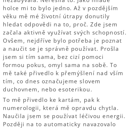
nezabývala. Neřešila to. Jako mladé
holce mi to bylo jedno. Až v pozdějším
věku mě mé životní útrapy donutily
hledat odpovědi na to, proč. Zde jsem
začala aktivně využívat svých schopností.
Ovšem, nejdříve bylo potřeba je poznat
a naučit se je správně používat. Prošla
jsem si tím sama, bez cizí pomoci
formou pokus, omyl sama na sobě. To
mě také přivedlo k přemýšlení nad vším
tím, co dnes označujeme slovem
duchovnem, nebo esoterikou.
To mě přivedlo ke kartám, pak k
numerologii, která mě opravdu chytla.
Naučila jsem se používat léčivou energii.
Později na to automaticky navazovalo