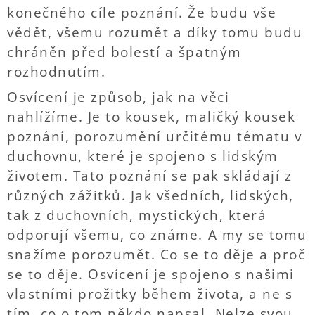
konečného cíle poznání. Že budu vše
vědět, všemu rozumět a díky tomu budu
chráněn před bolestí a špatným
rozhodnutím.
Osvícení je způsob, jak na věci
nahlížíme. Je to kousek, maličký kousek
poznání, porozumění určitému tématu v
duchovnu, které je spojeno s lidským
životem. Tato poznání se pak skládají z
různých zážitků. Jak všedních, lidských,
tak z duchovních, mystických, která
odporují všemu, co známe. A my se tomu
snažíme porozumět. Co se to děje a proč
se to děje. Osvícení je spojeno s našimi
vlastními prožitky během života, a ne s
tím, co o tom někdo napsal. Nelze svou