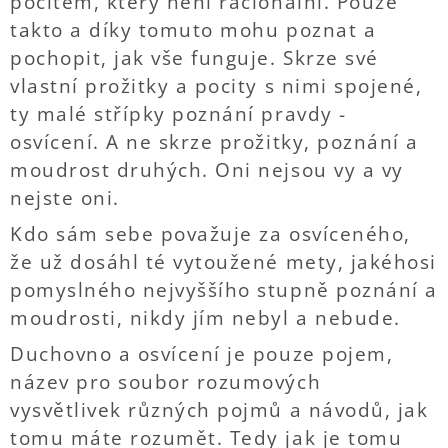
pocitem, který není racionální. Pouze
takto a díky tomuto mohu poznat a
pochopit, jak vše funguje. Skrze své
vlastní prožitky a pocity s nimi spojené,
ty malé střípky poznání pravdy -
osvícení. A ne skrze prožitky, poznání a
moudrost druhých. Oni nejsou vy a vy
nejste oni.
Kdo sám sebe považuje za osvíceného,
že už dosáhl té vytoužené mety, jakéhosi
pomyslného nejvyššího stupně poznání a
moudrosti, nikdy jím nebyl a nebude.
Duchovno a osvícení je pouze pojem,
název pro soubor rozumových
vysvětlivek různých pojmů a návodů, jak
tomu máte rozumět. Tedy jak je tomu