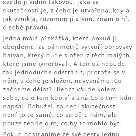
světlo jí vidím takovou, jaká ve
skutečnosti je, z čeho je utvořena, kdy a
jak vznikla, rozumím jí a vím, znám o ní,
o sobě pravdu.
Jedna malá překážka, která pokud ji
obejdeme, za pár metrů vytvoří obrovský
balvan, který bude složen z těch malých,
které jsme ignorovali. A ten už nebude
tak jednoduché odstranit, protože se v
něm, z čeho je složen, nevyznáme. Co
začneme dělat? Hledat všude kolem
sebe, co o tom kdo ví a zná.Co o tom kdo
napsal. Bohužel, to není skutečnost,
není to to samé, co se děje nám, ale
pouze teorie o to, co by to mohlo být.
Pokud odstraníme ze své cesty jednu