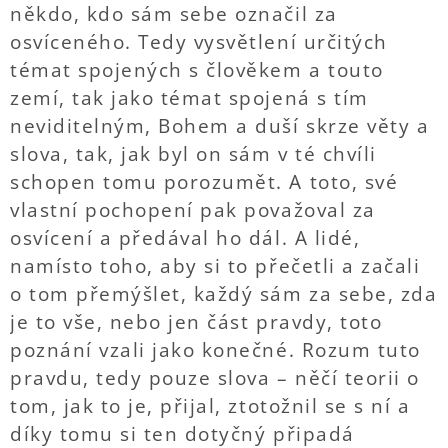
někdo, kdo sám sebe označil za
osvíceného. Tedy vysvětlení určitých
témat spojených s člověkem a touto
zemí, tak jako témat spojená s tím
neviditelným, Bohem a duší skrze věty a
slova, tak, jak byl on sám v té chvíli
schopen tomu porozumět. A toto, své
vlastní pochopení pak považoval za
osvícení a předával ho dál. A lidé,
namísto toho, aby si to přečetli a začali
o tom přemýšlet, každý sám za sebe, zda
je to vše, nebo jen část pravdy, toto
poznání vzali jako konečné. Rozum tuto
pravdu, tedy pouze slova – něčí teorii o
tom, jak to je, přijal, ztotožnil se s ní a
díky tomu si ten dotyčný připadá