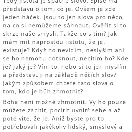
Tedy jistota je špatné slovo. Spíše má
představu o tom, co je. Ovšem je zde
jeden háček. Jsou to jen slova pro něco,
na co si nemůžeme sáhnout. Ověřit si to
skrze naše smysli. Takže co s tím? Jak
mám mít naprostou jistotu, že je,
existuje? Když ho nevidím, neslyším ani
se ho nemohu dotknout, necítím ho? Kde
je? Jaký je? Vím to, nebo si to jen myslím
a představuji na základě něčích slov?
Jakým způsobem chcete tato slova o
tom, kdo je bůh zhmotnit?
Boha není možné zhmotnit. Vy ho pouze
můžete zacítit, pocítit uvnitř sebe a až
poté víte, že je. Aniž byste pro to
potřebovali jakýkoliv lidský, smyslový a