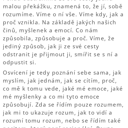
malou překážku, znamená to, že jí, sobě
rozumíme. Víme o ní vše. Víme kdy, jak a
proč vznikla. Na základě jakých našich
činů, myšlenek a emocí. Co nám
způsobila, způsobuje a proč. Víme, že
jediný způsob, jak ji ze své cesty
odstranit je přijmout ji, smířit se s ní a
odpustit si.
Osvícení je tedy poznání sebe sama, jak
myslím, jak jednám, jak se cítím, proč,
co mě k tomu vede, jaké mé emoce, jaké
mé myšlenky a co mi tyto emoce
způsobují. Zda se řídím pouze rozumem,
jak mi to ukazuje rozum, jak to vidí a
rozumí tomu rozum, nebo se řídím také