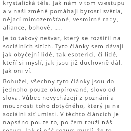
krystalická těla. Jak nám v tom vzestupu
a v naší změně pomáhají bytosti světla,
nějací mimozemšťané, vesmírné rady,
aliance, bohové, …..
Je to takový nešvar, který se rozšířil na
sociálních sítích. Tyto články sem dávají
jak obyčejní lidé, tak esoterici, či lidé,
kteří si myslí, jak jsou již duchovně dál.
Jak oni ví.
Bohužel, všechny tyto články jsou do
jednoho pouze okopírované, slovo od
slova. Vůbec nevycházejí z poznání a
moudrosti toho dotyčného, který je na
sociální síť umístí. V těchto článcích je
napsáno pouze to, po čem touží náš
rozum. Jak si náš rozum myslí, že to