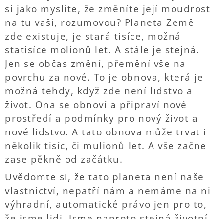
si jako myslíte, že změníte její moudrost
na tu vaši, rozumovou? Planeta Země
zde existuje, je stará tisíce, možná
statisíce molionů let. A stále je stejná.
Jen se občas změní, přemění vše na
povrchu za nové. To je obnova, která je
možná tehdy, když zde není lidstvo a
život. Ona se obnoví a připraví nové
prostředí a podmínky pro nový život a
nové lidstvo. A tato obnova může trvat i
několik tisíc, či mulionů let. A vše začne
zase pěkně od začátku.
Uvědomte si, že tato planeta není naše
vlastnictví, nepatří nám a nemáme na ni
výhradní, automatické právo jen pro to,
že jsme lidi. Jsme naproto stejná životní