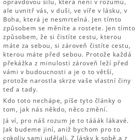
opravdovou sílu, která není v rozumu,
ale uvnitř vás, v duši, ve víře v lásku, v
Boha, která je nesmrtelná. Jen tímto
způsobem se měníte a rostete. Jen tímto
způsobem, že si čistíte cestu, kterou
máte za sebou, si zároveň čistíte cestu,
kterou máte před sebou. Protože každá
překážka z minulosti zároveň leží před
vámi v budoucnosti a je o to větší,
protože narostla skrze vaše vlastní činy
teď a tady.
Kdo toto nechápe, píše tyto články o
tom, jak nás někdo, něco změní.
Já ví, pro náš rozum je to tááák lákavé.
Jak budeme jiní, aniž bychom pro to
cokoliv sami udělali. Z lásky k sobě a z