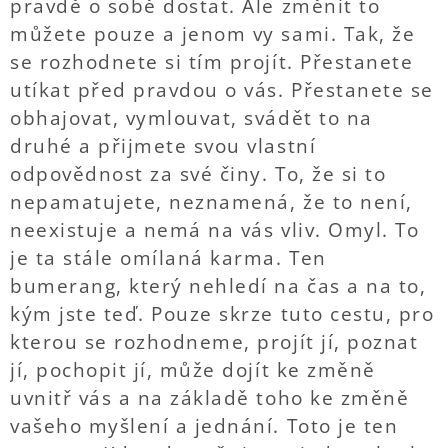
pravdě o sobě dostat. Ale změnit to
můžete pouze a jenom vy sami. Tak, že
se rozhodnete si tím projít. Přestanete
utíkat před pravdou o vás. Přestanete se
obhajovat, vymlouvat, svádět to na
druhé a přijmete svou vlastní
odpovědnost za své činy. To, že si to
nepamatujete, neznamená, že to není,
neexistuje a nemá na vás vliv. Omyl. To
je ta stále omílaná karma. Ten
bumerang, který nehledí na čas a na to,
kým jste teď. Pouze skrze tuto cestu, pro
kterou se rozhodneme, projít jí, poznat
jí, pochopit jí, může dojít ke změně
uvnitř vás a na základě toho ke změně
vašeho myšlení a jednání. Toto je ten