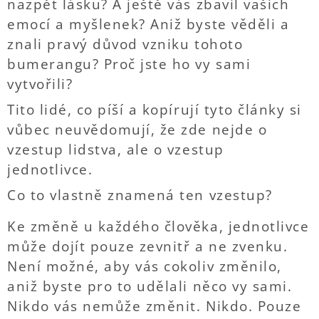
nazpět lásku? A ještě vás zbavil vašich
emocí a myšlenek? Aniž byste věděli a
znali pravý důvod vzniku tohoto
bumerangu? Proč jste ho vy sami
vytvořili?
Tito lidé, co píší a kopírují tyto články si
vůbec neuvědomují, že zde nejde o
vzestup lidstva, ale o vzestup
jednotlivce.
Co to vlastně znamená ten vzestup?
Ke změně u každého člověka, jednotlivce
může dojít pouze zevnitř a ne zvenku.
Není možné, aby vás cokoliv změnilo,
aniž byste pro to udělali něco vy sami.
Nikdo vás nemůže změnit. Nikdo. Pouze