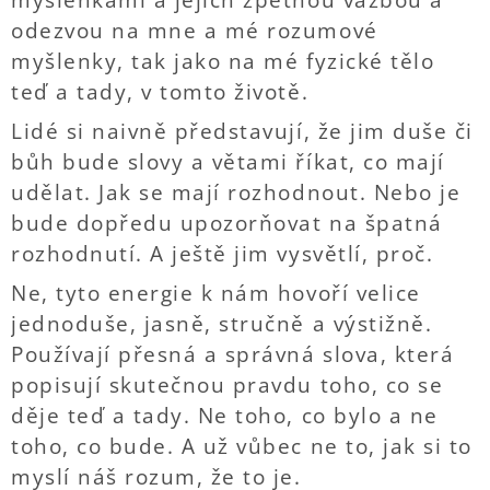
myšlenkami a jejich zpětnou vazbou a
odezvou na mne a mé rozumové
myšlenky, tak jako na mé fyzické tělo
teď a tady, v tomto životě.
Lidé si naivně představují, že jim duše či
bůh bude slovy a větami říkat, co mají
udělat. Jak se mají rozhodnout. Nebo je
bude dopředu upozorňovat na špatná
rozhodnutí. A ještě jim vysvětlí, proč.
Ne, tyto energie k nám hovoří velice
jednoduše, jasně, stručně a výstižně.
Používají přesná a správná slova, která
popisují skutečnou pravdu toho, co se
děje teď a tady. Ne toho, co bylo a ne
toho, co bude. A už vůbec ne to, jak si to
myslí náš rozum, že to je.