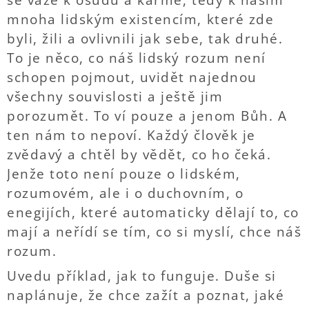
se váže k osudu a karmě, tedy k našim
mnoha lidským existencím, které zde
byli, žili a ovlivnili jak sebe, tak druhé.
To je něco, co náš lidský rozum není
schopen pojmout, uvidět najednou
všechny souvislosti a ještě jim
porozumět. To ví pouze a jenom Bůh. A
ten nám to nepoví. Každý člověk je
zvědavý a chtěl by vědět, co ho čeká.
Jenže toto není pouze o lidském,
rozumovém, ale i o duchovním, o
enegijích, které automaticky dělají to, co
mají a neřídí se tím, co si myslí, chce náš
rozum.
Uvedu příklad, jak to funguje. Duše si
naplánuje, že chce zažít a poznat, jaké