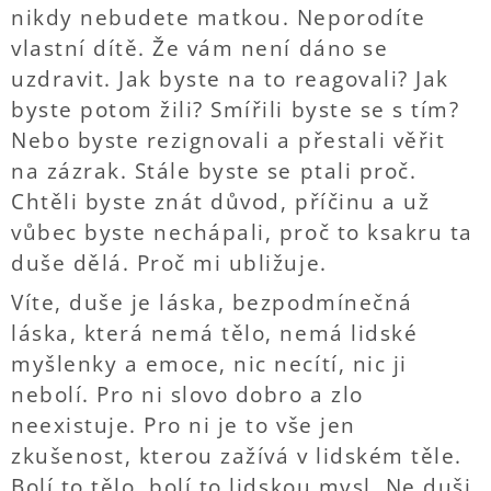
nikdy nebudete matkou. Neporodíte
vlastní dítě. Že vám není dáno se
uzdravit. Jak byste na to reagovali? Jak
byste potom žili? Smířili byste se s tím?
Nebo byste rezignovali a přestali věřit
na zázrak. Stále byste se ptali proč.
Chtěli byste znát důvod, příčinu a už
vůbec byste nechápali, proč to ksakru ta
duše dělá. Proč mi ubližuje.
Víte, duše je láska, bezpodmínečná
láska, která nemá tělo, nemá lidské
myšlenky a emoce, nic necítí, nic ji
nebolí. Pro ni slovo dobro a zlo
neexistuje. Pro ni je to vše jen
zkušenost, kterou zažívá v lidském těle.
Bolí to tělo, bolí to lidskou mysl. Ne duši.