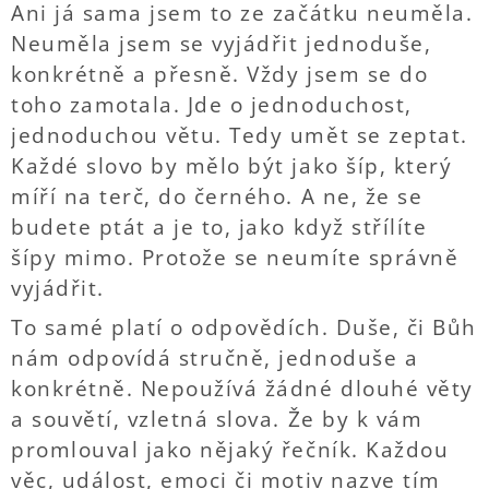
Ani já sama jsem to ze začátku neuměla.
Neuměla jsem se vyjádřit jednoduše,
konkrétně a přesně. Vždy jsem se do
toho zamotala. Jde o jednoduchost,
jednoduchou větu. Tedy umět se zeptat.
Každé slovo by mělo být jako šíp, který
míří na terč, do černého. A ne, že se
budete ptát a je to, jako když střílíte
šípy mimo. Protože se neumíte správně
vyjádřit.
To samé platí o odpovědích. Duše, či Bůh
nám odpovídá stručně, jednoduše a
konkrétně. Nepoužívá žádné dlouhé věty
a souvětí, vzletná slova. Že by k vám
promlouval jako nějaký řečník. Každou
věc, událost, emoci či motiv nazve tím