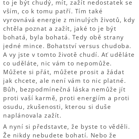
to je být chudý, mít, zažít nedostatek se
vším, co k tomu patří. Tím také
vyrovnává energie z minulých životů, kdy
chtěla poznat a zažít, jaké to je být
bohatá, byla bohatá. Tedy obě strany
jedné mince. Bohatství versus chudoba.
A vy jste v tomto životě chudí. Ať uděláte
co uděláte, nic vám to nepomůže.
Můžete si přát, můžete prosit a žádat
jak chcete, ale není vám to nic platné.
Bůh, bezpodmínečná láska nemůže jít
proti vaší karmě, proti energiím a proti
osudu, zkušenosti, kterou si duše
naplánovala zažít.
A nyní si představte, že byste to věděli.
Že nikdy nebudete bohatí. Nebo že