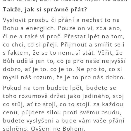
Takže, jak si správně přát?
Vyslovit prosbu či přání a nechat to na
Bohu a energiích. Pouze on ví, zda ano,
či ne a také ví proč. Přestat lpět na tom,
co chci, co si přeji. Přijmout a smířit se i
s faktem, že se to nemusí stát. Věřit, že
Bůh udělá jen to, co je pro naše nejvyšší
dobro, ať je to, co je to. Ne pro to, co si
myslí náš rozum, že je to pro nás dobro.
Pokud na tom budete lpět, budete se
toho rozumově držet jako jediného, stoj
co stůj, ať to stojí, co to stojí, za každou
cenu, půjdete silou proti svému osudu,
budete vyslyšeni a bude vám vaše přání
splněno. Ovšem ne Bohem,