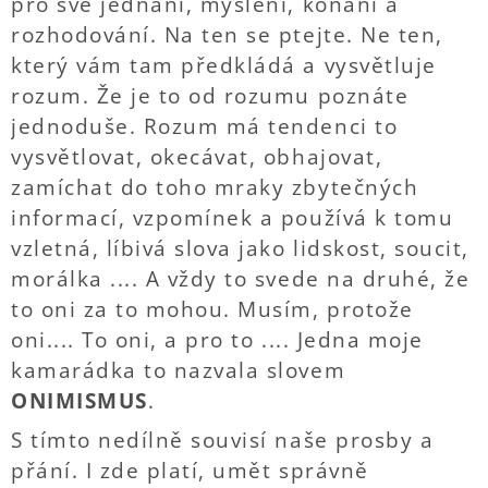
pro své jednání, myšlení, konání a
rozhodování. Na ten se ptejte. Ne ten,
který vám tam předkládá a vysvětluje
rozum. Že je to od rozumu poznáte
jednoduše. Rozum má tendenci to
vysvětlovat, okecávat, obhajovat,
zamíchat do toho mraky zbytečných
informací, vzpomínek a používá k tomu
vzletná, líbivá slova jako lidskost, soucit,
morálka .... A vždy to svede na druhé, že
to oni za to mohou. Musím, protože
oni.... To oni, a pro to .... Jedna moje
kamarádka to nazvala slovem
ONIMISMUS
.
S tímto nedílně souvisí naše prosby a
přání. I zde platí, umět správně