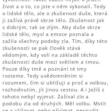
život a o to, co jste v něm vykonali. Tedy
o lidské tělo, ale o zkušenost duše, která
ji zažívá právě skrze tělo. Zkušenost jak
s dobrým, tak se zlým. Aby duše skrze
lidské tělo, mysl a emoce poznala a
zažila všechny podoby zla. Tím, díky této
zkušenosti se pak člověk stává
vědomým, kdy volí na základě těchto
zkušeností duše mezi světlem a tmou.
Pouze díky tmě a poznání té tmy
rosteme. Tedy uvědomněním si
rozumem, čím si ubližuji a proč a volbou,
rozhodnutím, jít jinou cestou. A i Ježíš z
tohoto nebyl vyjmut. Zažíval zlo a
podobu zla od druhých. Měl volbu. Mstít
se a uližovat, nebo přijímat, nesoudit,