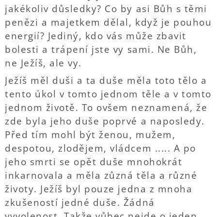
jakékoliv důsledky? Co by asi Bůh s těmi
penězi a majetkem dělal, když je pouhou
energií? Jediný, kdo vás může zbavit
bolesti a trápení jste vy sami. Ne Bůh,
ne Ježíš, ale vy.
Ježíš měl duši a ta duše měla toto tělo a
tento úkol v tomto jednom těle a v tomto
jednom životě. To ovšem neznamená, že
zde byla jeho duše poprvé a naposledy.
Před tím mohl být ženou, mužem,
despotou, zlodějem, vládcem ..... A po
jeho smrti se opět duše mnohokrát
inkarnovala a měla zůzná těla a různé
životy. Ježíš byl pouze jedna z mnoha
zkušeností jedné duše. Žádná
vyvolenost. Takže vůbec nejde o jeden