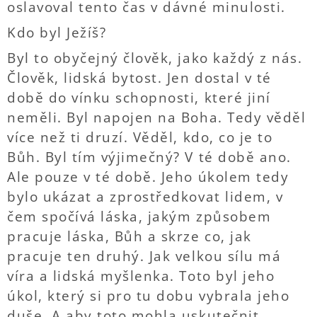
oslavoval tento čas v dávné minulosti.
Kdo byl Ježíš?
Byl to obyčejný člověk, jako každý z nás.
Člověk, lidská bytost. Jen dostal v té
době do vínku schopnosti, které jiní
neměli. Byl napojen na Boha. Tedy věděl
více než ti druzí. Věděl, kdo, co je to
Bůh. Byl tím výjimečný? V té době ano.
Ale pouze v té době. Jeho úkolem tedy
bylo ukázat a zprostředkovat lidem, v
čem spočívá láska, jakým způsobem
pracuje láska, Bůh a skrze co, jak
pracuje ten druhý. Jak velkou sílu má
víra a lidská myšlenka. Toto byl jeho
úkol, který si pro tu dobu vybrala jeho
duše. A aby toto mohla uskutečnit,