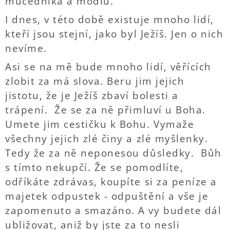
mučedníka a modlu.
I dnes, v této době existuje mnoho lidí,
kteří jsou stejní, jako byl Ježíš. Jen o nich
nevíme.
Asi se na mě bude mnoho lidí, věřících
zlobit za má slova. Beru jim jejich
jistotu, že je Ježíš zbaví bolesti a
trápení. Že se za ně přimluví u Boha.
Umete jim cestičku k Bohu. Vymaže
všechny jejich zlé činy a zlé myšlenky.
Tedy že za ně neponesou důsledky. Bůh
s tímto nekupčí. Že se pomodlíte,
odříkáte zdrávas, koupíte si za peníze a
majetek odpustek - odpuštění a vše je
zapomenuto a smazáno. A vy budete dál
ubližovat, aniž by jste za to nesli