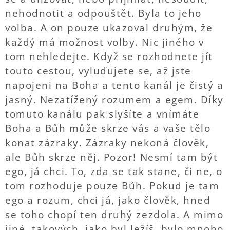
nehodnotit a odpouštět. Byla to jeho
volba. A on pouze ukazoval druhým, že
každý má možnost volby. Nic jiného v
tom nehledejte. Když se rozhodnete jít
touto cestou, vyluďujete se, až jste
napojeni na Boha a tento kanál je čistý a
jasný. Nezatížený rozumem a egem. Díky
tomuto kanálu pak slyšíte a vnímáte
Boha a Bůh může skrze vás a vaše tělo
konat zázraky. Zázraky nekoná člověk,
ale Bůh skrze něj. Pozor! Nesmí tam být
ego, já chci. To, zda se tak stane, či ne, o
tom rozhoduje pouze Bůh. Pokud je tam
ego a rozum, chci já, jako člověk, hned
se toho chopí ten druhý zezdola. A mimo
jiné, takových, jako byl Ježíš, bylo mnoho