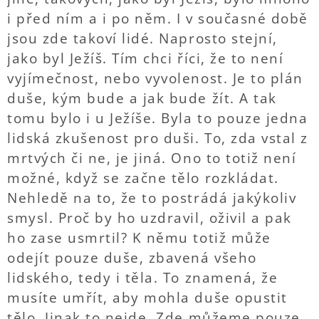
i před ním a i po něm. I v současné době
jsou zde takoví lidé. Naprosto stejní,
jako byl Ježíš. Tím chci říci, že to není
vyjímečnost, nebo vyvolenost. Je to plán
duše, kým bude a jak bude žít. A tak
tomu bylo i u Ježíše. Byla to pouze jedna
lidská zkušenost pro duši. To, zda vstal z
mrtvých či ne, je jiná. Ono to totiž není
možné, když se začne tělo rozkládat.
Nehledě na to, že to postrádá jakýkoliv
smysl. Proč by ho uzdravil, oživil a pak
ho zase usmrtil? K němu totiž může
odejít pouze duše, zbavená všeho
lidského, tedy i těla. To znamená, že
musíte umřít, aby mohla duše opustit
tělo. Jinak to nejde. Zde můžeme pouze