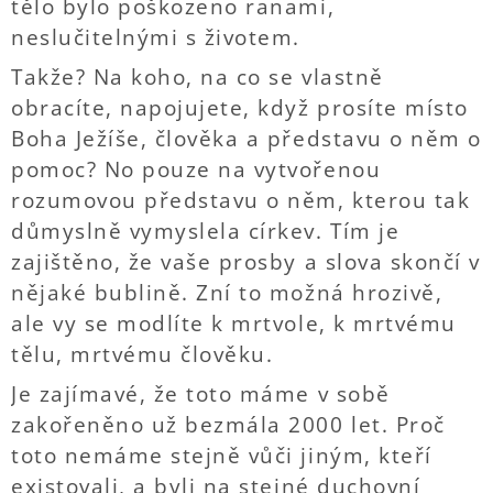
tělo bylo poškozeno ranami,
neslučitelnými s životem.
Takže? Na koho, na co se vlastně
obracíte, napojujete, když prosíte místo
Boha Ježíše, člověka a představu o něm o
pomoc? No pouze na vytvořenou
rozumovou představu o něm, kterou tak
důmyslně vymyslela církev. Tím je
zajištěno, že vaše prosby a slova skončí v
nějaké bublině. Zní to možná hrozivě,
ale vy se modlíte k mrtvole, k mrtvému
tělu, mrtvému člověku.
Je zajímavé, že toto máme v sobě
zakořeněno už bezmála 2000 let. Proč
toto nemáme stejně vůči jiným, kteří
existovali, a byli na stejné duchovní