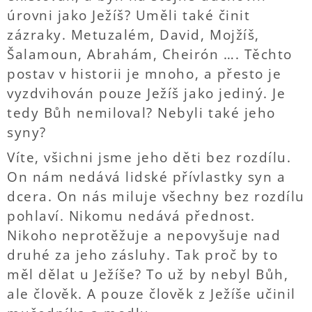
úrovni jako Ježíš? Uměli také činit
zázraky. Metuzalém, David, Mojžíš,
Šalamoun, Abrahám, Cheirón …. Těchto
postav v historii je mnoho, a přesto je
vyzdvihován pouze Ježíš jako jediný. Je
tedy Bůh nemiloval? Nebyli také jeho
syny?
Víte, všichni jsme jeho děti bez rozdílu.
On nám nedává lidské přívlastky syn a
dcera. On nás miluje všechny bez rozdílu
pohlaví. Nikomu nedává přednost.
Nikoho neprotěžuje a nepovyšuje nad
druhé za jeho zásluhy. Tak proč by to
měl dělat u Ježíše? To už by nebyl Bůh,
ale člověk. A pouze člověk z Ježíše učinil