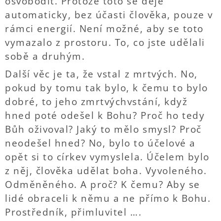
osvobodit. Protože toto se děje
automaticky, bez účasti člověka, pouze v
rámci energií. Není možné, aby se toto
vymazalo z prostoru. To, co jste udělali
sobě a druhým.
Další věc je ta, že vstal z mrtvých. No,
pokud by tomu tak bylo, k čemu to bylo
dobré, to jeho zmrtvýchvstání, když
hned poté odešel k Bohu? Proč ho tedy
Bůh oživoval? Jaký to mělo smysl? Proč
neodešel hned? No, bylo to účelové a
opět si to církev vymyslela. Účelem bylo
z něj, člověka udělat boha. Vyvoleného.
Odměněného. A proč? K čemu? Aby se
lidé obraceli k němu a ne přímo k Bohu.
Prostředník, přimluvitel ….