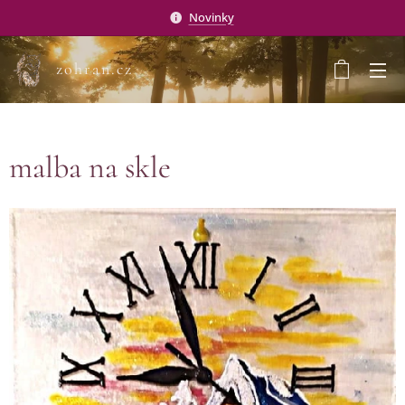
Novinky
zohran.cz
malba na skle