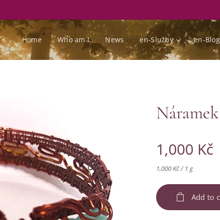
Home
Who am I
News
en-Služby
en-Blog
Náramek
1,000
Kč
1,000 Kč / 1 g
Add to c