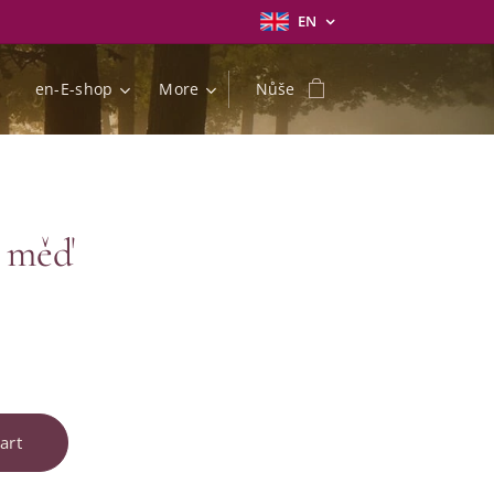
EN
en-E-shop
More
Nůše
 měď
art